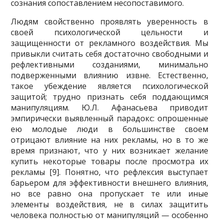
сознания сопоставлением несопоставимого.
Людям свойственно проявлять уверенность в
своей психологической цель­ности и
защищенности от рекламного воздействия. Мы
привыкли считать себя достаточно свободными и
рефлективными созданиями, минимально
подвер­женными влиянию извне. Естественно,
такое убеждение является психологиче­ской
защитой; трудно признать себя поддающимся
манипуляциям. Ю.Л. Афа­насьева приводит
эмпирически выявленный парадокс: опрошенные
ею молодые люди в большинстве своем
отрицают влияние на них рекламы, но в то же
время признают, что у них возникает желание
купить некоторые товары после про­смотра их
рекламы [9]. Понятно, что рефлексия выступает
барьером для эффек­тивности внешнего влияния,
но все равно она пропускает те или иные
элементы воздействия, не в силах защитить
человека полностью от манипуляций — осо­бенно