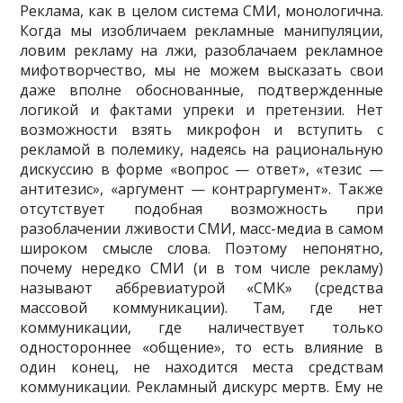
Реклама, как в целом система СМИ, монологична.
Когда мы изобличаем рекламные манипуляции,
ловим рекламу на лжи, разоблачаем рекламное
мифо­творчество, мы не можем высказать свои
даже вполне обоснованные, подтвер­жденные
логикой и фактами упреки и претензии. Нет
возможности взять ми­крофон и вступить с
рекламой в полемику, надеясь на рациональную
дискус­сию в форме «вопрос — ответ», «тезис —
антитезис», «аргумент — контраргу­мент». Также
отсутствует подобная возможность при
разоблачении лживости СМИ, масс-медиа в самом
широком смысле слова. Поэтому непонятно,
почему нередко СМИ (и в том числе рекламу)
называют аббревиатурой «СМК» (средства
массовой коммуникации). Там, где нет
коммуникации, где на­личествует только
одностороннее «общение», то есть влияние в
один конец, не находится места средствам
коммуникации. Рекламный дискурс мертв. Ему не