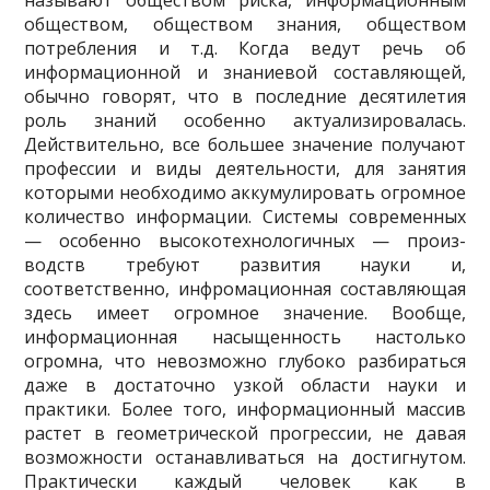
называют обществом риска, ин­формационным
обществом, обществом знания, обществом
потребления и т.д. Когда ведут речь об
информационной и знаниевой составляющей,
обычно гово­рят, что в последние десятилетия
роль знаний особенно актуализировалась.
Действительно, все большее значение получают
профессии и виды деятельно­сти, для занятия
которыми необходимо аккумулировать огромное
количество информации. Системы современных
— особенно высокотехнологичных — произ­
водств требуют развития науки и,
соответственно, инфромационная составляю­щая
здесь имеет огромное значение. Вообще,
информационная насыщенность настолько
огромна, что невозможно глубоко разбираться
даже в достаточно уз­кой области науки и
практики. Более того, информационный массив
растет в геометрической прогрессии, не давая
возможности останавливаться на достиг­нутом.
Практически каждый человек как в