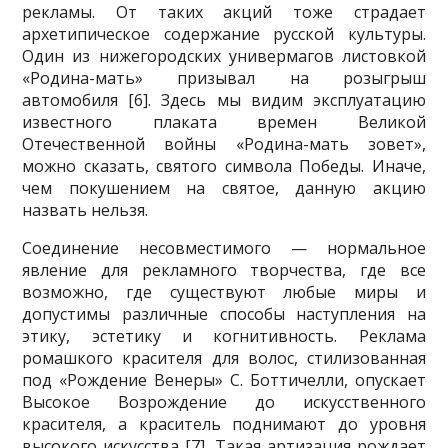
рекла­мы. От таких акций тоже страдает
архетипическое содержание русской культуры.
Один из нижегородских универмагов листовкой
«Родина-мать» при­зывал на розыгрыш
автомобиля [6]. Здесь мы видим эксплуатацию
известного плаката времен Великой
Отечественной войны «Родина-мать зовет»,
можно сказать, святого символа Победы. Иначе,
чем покушением на святое, данную акцию
назвать нельзя.
Соединение несовместимого — нормальное
явление для рекламного творче­ства, где все
возможно, где существуют любые миры и
допустимы различные способы наступления на
этику, эстетику и когнитивность. Реклама
ромашкого красителя для волос, стилизованная
под «Рождение Венеры» С. Боттичелли, опускает
Высокое Возрождение до искусственного
красителя, а краситель под­нимают до уровня
высокого искусства [7]. Такая артизация рождает