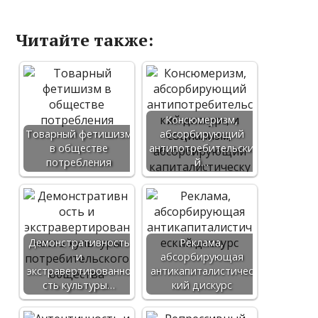
Читайте также:
Консюмеризм,
Товарный фетишизм
абсорбирующий
в обществе
антипотребительски
потребления
й…
Демонстративность
Реклама,
и
абсорбирующая
экстравертированно
антикапиталистичес
сть культуры…
кий дискурс