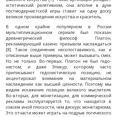
эстетиче­ский релятивизм, она вполне в духе
постмодернистской игры ставит на одну доску
великое произведение искусства и краситель.
В одном крайне популярном в России
мультипликационном сериале был показан
древнегреческий философ Платон,
рекламирующий казино призывом наслаждаться
[8]. Такое соединение несопоставимого, как и
описанные выше примеры, может вызывать смех.
Но не только. Во-первых, Платон не был гедо­
нистом, и даже Эпикур, которому часто
приписывают гедонистическую пози­цию, не
акцентировал внимание на материальном
наслаждении как высшей ценности. Поэтому мы
видим искажение позиции великого мыслителя.
Во-вто­рых, для монетизации, для коммерческой
рекламы эксплуатируется то, что на­ходится в
совсем иной плоскости, чем дискурс монетаризма.
Это отчасти может играть на подрыв логического