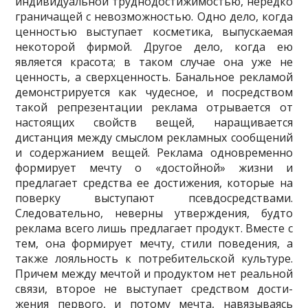
индивидуальной труднодостижимостью, нередко
граничащей с не­возможностью. Одно дело, когда
ценностью выступает косметика, выпускаемая
некоторой фирмой. Другое дело, когда ею
является красота; в таком случае она уже не
ценность, а сверхценность. Банальное рекламой
демонстрируется как чудесное, и посредством
такой репрезентации реклама отрывается от
настоя­щих свойств вещей, наращивается
дистанция между смыслом рекламных сооб­щений
и содержанием вещей. Реклама одновременно
формирует мечту о «до­стойной» жизни и
предлагает средства ее достижения, которые на
поверку вы­ступают псевдосредствами.
Следовательно, неверны утверждения, будто
рекла­ма всего лишь предлагает продукт. Вместе с
тем, она формирует мечту, стили поведения, а
также лояльность к потребительской культуре.
Причем между мечтой и продуктом нет реальной
связи, второе не выступает средством дости­
жения первого, и потому мечта, навязываясь