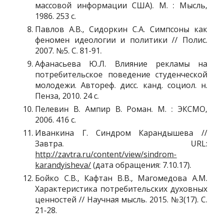
массовой информации США). М. : Мысль,
1986. 253 с.
Павлов А.В., Сидоркин С.А. Симпсоны как
феномен идеологии и политики // Полис.
2007. №5. С. 81-91.
Афанасьева Ю.Л. Влияние рекламы на
потребительское поведение студенческой
мо­лодежи. Автореф. дисс. канд. социол. н.
Пенза, 2010. 24 с.
Пелевин В. Ампир В. Роман. М. : ЭКСМО,
2006. 416 с.
Иванкина Г. Синдром Карандышева //
Завтра. URL:
http://zavtra.ru/content/view/sindrom-
karandyisheva/
(дата обращения: 7.10.17).
Бойко С.В., Кафтан В.В., Магомедова А.М.
Характеристика потребительских духов­ных
ценностей // Научная мысль. 2015. №3(17). С.
21-28.