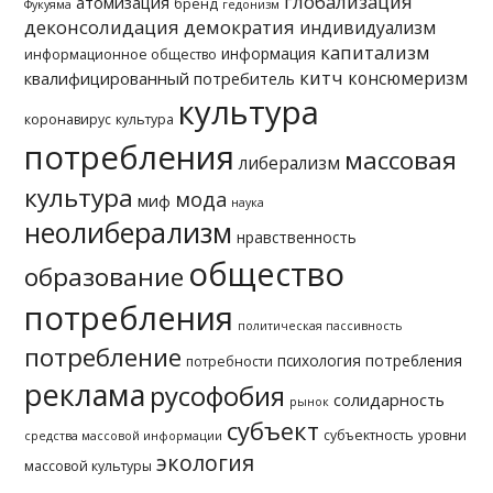
глобализация
атомизация
бренд
Фукуяма
гедонизм
деконсолидация
демократия
индивидуализм
капитализм
информация
информационное общество
китч
консюмеризм
квалифицированный потребитель
культура
коронавирус
культура
потребления
массовая
либерализм
культура
мода
миф
наука
неолиберализм
нравственность
общество
образование
потребления
политическая пассивность
потребление
психология потребления
потребности
реклама
русофобия
солидарность
рынок
субъект
субъектность
уровни
средства массовой информации
экология
массовой культуры