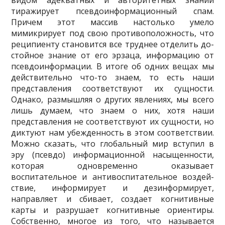
видом адекватных и авторитетных знаний
тиражирует псевдоин­формационный спам.
Причем этот массив настолько умело
мимикрирует под свою противоположность, что
реципиенту становится все труднее отделить до­
стойное знание от его эрзаца, информацию от
псевдоинформации. В итоге об одних вещах мы
действительно что-то знаем, то есть наши
представления соот­ветствуют их сущности.
Однако, размышляя о других явлениях, мы всего
лишь думаем, что знаем о них, хотя наши
представления не соответствуют их сущно­сти, но
диктуют нам убежденность в этом соответствии.
Можно сказать, что глобальный мир вступил в
эру (псевдо) информационной насыщенности,
кото­рая одновременно оказывает
воспитательное и антивоспитательное воздей­
ствие, информирует и дезинформирует,
направляет и сбивает, создает когни­тивные
карты и разрушает когнитивные ориентиры.
Собственно, многое из того, что называется