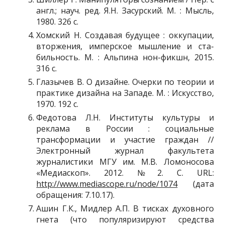
англ.; науч. ред. Я.Н. Засурский. М. : Мысль,
1980. 326 с.
Хомский Н. Создавая будущее : оккупации,
вторжения, имперское мышление и ста­
бильность. М. : Альпина нон-фикшн, 2015.
316 с.
Глазычев В. О дизайне. Очерки по теории и
практике дизайна на Западе. М. : Искус­ство,
1970. 192 с.
Федотова Л.Н. Институты культуры и
реклама в России : социальные
трансформации и участие граждан //
Электронный журнал факультета
журналистики МГУ им. М.В. Ломоно­сова
«Медиаскоп». 2012. №2. С. URL:
http://www.mediascope.ru/node/1074
(дата
обращения: 7.10.17).
Ашин Г.К., Мидлер А.П. В тисках духовного
гнета (что популяризируют средства