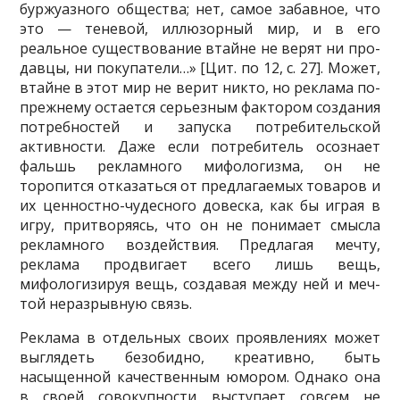
буржуазного общества; нет, самое забавное, что
это — тене­вой, иллюзорный мир, и в его
реальное существование втайне не верят ни про­
давцы, ни покупатели…» [Цит. по 12, с. 27]. Может,
втайне в этот мир не верит никто, но реклама по-
прежнему остается серьезным фактором создания
потреб­ностей и запуска потребительской
активности. Даже если потребитель осознает
фальшь рекламного мифологизма, он не
торопится отказаться от предлагаемых товаров и
их ценностно-чудесного довеска, как бы играя в
игру, притворяясь, что он не понимает смысла
рекламного воздействия. Предлагая мечту,
реклама продвигает всего лишь вещь,
мифологизируя вещь, создавая между ней и меч­
той неразрывную связь.
Реклама в отдельных своих проявлениях может
выглядеть безобидно, креа­тивно, быть
насыщенной качественным юмором. Однако она
в своей совокуп­ности выступает совсем не