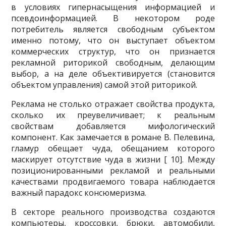
в условиях гипернасыщения информацией и
псевдоинформацией. В не­котором роде
потребитель является свободным субъектом
именно потому, что он выступает объектом
коммерческих структур, что он признается
рекламной риторикой свободным, делающим
выбор, а на деле объективируется (становит­ся
объектом управления) самой этой риторикой.
Реклама не столько отражает свойства продукта,
сколько их преувеличива­ет; к реальным
свойствам добавляется мифологический
компонент. Как замеча­ется в романе В. Пелевина,
гламур обещает чуда, обещанием которого
маскиру­ет отсутствие чуда в жизни [ 10]. Между
позиционированными рекламой и ре­альными
качествами продвигаемого товара наблюдается
важный парадокс консюмеризма.
В секторе реального производства создаются
компьютеры, кроссовки, брюки, автомобили,