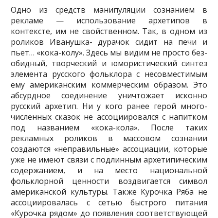
Одно из средств манипуляции сознанием в
рекламе — использование архе­типов в
контексте, им не свойственном. Так, в одном из
роликов Иванушка- дурачок сидит на печи и
пьет… «кока-колу». Здесь мы видим не просто без­
обидный, творческий и юмористический синтез
элемента русского фольклора с несовместимым
ему американским коммерческим образом. Это
абсурдное со­единение уничтожает исконно
русский архетип. Ни у кого ранее герой много­
численных сказок не ассоциировался с напитком
под названием «кока-кола». После таких
рекламных роликов в массовом сознании
создаются «неправиль­ные» ассоциации, которые
уже не имеют связи с подлинным архетипическим
содержанием, и на место национальной
фольклорной ценности воздвигается символ
американской культуры. Также Курочка Ряба не
ассоциировалась с се­тью быстрого питания
«Курочка рядом» до появления соответствующей