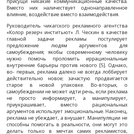
присущи никакие коммуникационные качества.
Вместо них наличествует одно­направленное
влияние, воздействие вместо взаимодействия.
Руководитель чикагского рекламного агентства
«Колор резерч инститьют» Л. Ческин в качестве
главной задачи рекламы постулирует
предложение людям аргументов для
самоубеждения; якобы современному человеку
нужно помочь проломить иррациональные
внутренние барьеры против нового [5]. Однако,
во- первых, реклама далеко не всегда лоббирует
действительно новое; зачастую продвигается
старое в новой упаковке. Во-вторых, о
самоубеждении не может идти речь, если реклама
не просто информирует, а манипулирует,
приукраши­вает, вместо рациональных
аргументов использует эмоциональные. Наконец,
реклама не убеждает, а внушает. Манипуляции не
способны помогать в реаль­ности, они могут это
делать только в мечтах самих рекламистов,