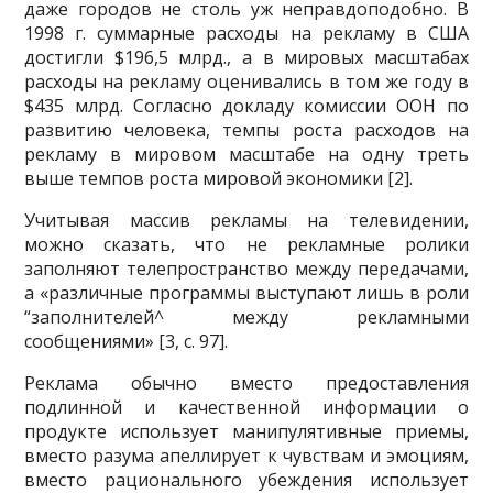
даже городов не столь уж неправдоподобно. В
1998 г. суммарные расходы на рекламу в США
достигли $196,5 млрд., а в мировых масштабах
расходы на рекламу оценивались в том же году в
$435 млрд. Соглас­но докладу комиссии ООН по
развитию человека, темпы роста расходов на
рекламу в мировом масштабе на одну треть
выше темпов роста мировой эконо­мики [2].
Учитывая массив рекламы на телевидении,
можно сказать, что не реклам­ные ролики
заполняют телепространство между передачами,
а «различные про­граммы выступают лишь в роли
“заполнителей^ между рекламными
сообщениями» [3, с. 97].
Реклама обычно вместо предоставления
подлинной и качественной инфор­мации о
продукте использует манипулятивные приемы,
вместо разума апелли­рует к чувствам и эмоциям,
вместо рационального убеждения использует