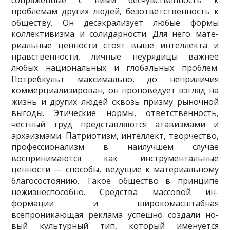
сопряженные с ними бесчувственность к
проблемам других людей, безответственность к
обществу. Он десакрализует любые формы
коллективизма и солидарности. Для него мате­
риальные ценности стоят выше интеллекта и
нравственности, личные неуряди­цы важнее
любых национальных и глобальных проблем.
Потребкульт макси­мально, до неприличия
коммерциализирован, он проповедует взгляд на
жизнь и других людей сквозь призму рыночной
выгоды. Этические нормы, ответствен­ность,
честный труд представляются атавизмами и
архаизмами. Патриотизм, интеллект, творчество,
профессионализм в наилучшем случае
воспринимаются как инструментальные
ценности — способы, ведущие к материальному
благосо­стоянию. Такое общество в принципе
нежизнеспособно. Средства массовой ин­
формации и широкомасштабная
всепроникающая реклама успешно создали но­
вый культурный тип, который именуется