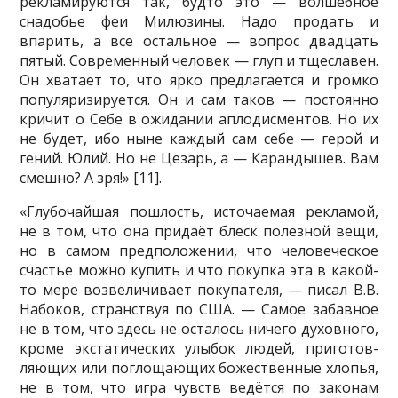
рекламируются так, будто это — волшеб­ное
снадобье феи Милюзины. Надо продать и
впарить, а всё остальное — вопрос двадцать
пятый. Современный человек — глуп и тщеславен.
Он хватает то, что ярко предлагается и громко
популяризируется. Он и сам таков — постоянно
кри­чит о Себе в ожидании аплодисментов. Но их
не будет, ибо ныне каждый сам себе — герой и
гений. Юлий. Но не Цезарь, а — Карандышев. Вам
смешно? А зря!» [11].
«Глубочайшая пошлость, источаемая рекламой,
не в том, что она придаёт блеск полезной вещи,
но в самом предположении, что человеческое
счастье можно купить и что покупка эта в какой-
то мере возвеличивает покупателя, — писал В.В.
Набоков, странствуя по США. — Самое забавное
не в том, что здесь не осталось ничего духовного,
кроме экстатических улыбок людей, приготов­
ляющих или поглощающих божественные хлопья,
не в том, что игра чувств ведётся по законам