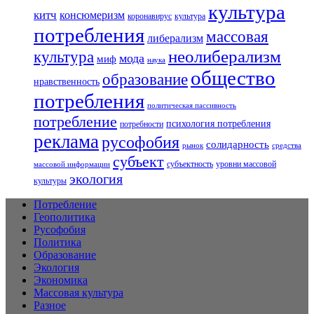
культура
китч
консюмеризм
коронавирус
культура
потребления
массовая
либерализм
неолиберализм
культура
мода
миф
наука
общество
образование
нравственность
потребления
политическая пассивность
потребление
психология потребления
потребности
реклама
русофобия
солидарность
рынок
средства
субъект
субъектность
уровни массовой
массовой информации
экология
культуры
Потребление
Геополитика
Русофобия
Политика
Образование
Экология
Экономика
Массовая культура
Разное