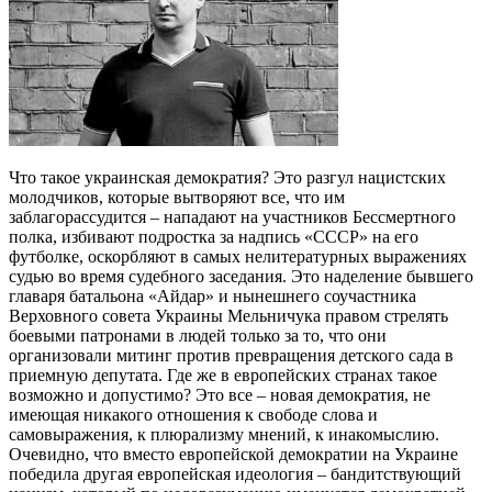
Что такое украинская демократия? Это разгул нацистских
молодчиков, которые вытворяют все, что им
заблагорассудится – нападают на участников Бессмертного
полка, избивают подростка за надпись «СССР» на его
футболке, оскорбляют в самых нелитературных выражениях
судью во время судебного заседания. Это наделение бывшего
главаря батальона «Айдар» и нынешнего соучастника
Верховного совета Украины Мельничука правом стрелять
боевыми патронами в людей только за то, что они
организовали митинг против превращения детского сада в
приемную депутата. Где же в европейских странах такое
возможно и допустимо? Это все – новая демократия, не
имеющая никакого отношения к свободе слова и
самовыражения, к плюрализму мнений, к инакомыслию.
Очевидно, что вместо европейской демократии на Украине
победила другая европейская идеология – бандитствующий