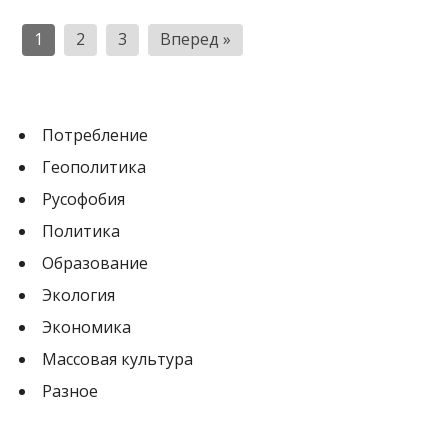
Н
1
2
3
Вперед »
а
в
и
Потребление
г
Геополитика
а
Русофобия
ц
Политика
и
Образование
я
Экология
п
Экономика
о
Массовая культура
з
Разное
а