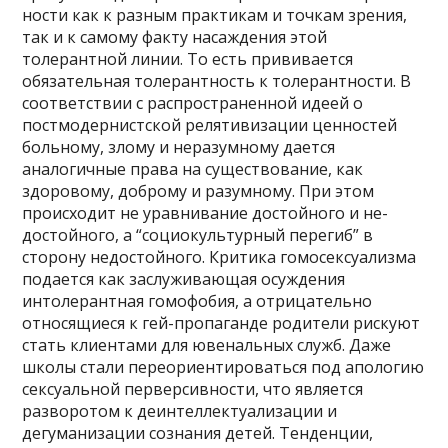
ности как к разным практикам и точкам зрения,
так и к самому факту насаждения этой
толерантной линии. То есть прививается
обязательная толерантность к толерантности. В
соответствии с распространенной идеей о
постмодернистской релятивизации ценностей
больному, злому и неразумному дается
аналогичные права на существование, как
здоровому, доброму и разумному. При этом
происходит не уравнивание достойного и не­
достойного, а “социокультурный перегиб” в
сторону недостойного. Критика гомосексуализма
подается как заслуживающая осуждения
интолерантная гомофобия, а отрицательно
относящиеся к гей-пропаганде родители рискуют
стать клиентами для ювенальных служб. Даже
школы стали переориентиро­ваться под апологию
сексуальной перверсивности, что является
разворотом к деинтеллектуализации и
дегуманизации сознания детей. Тенденции,