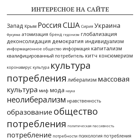
п
ИНТЕРЕСНОЕ НА САЙТЕ
и
с
США
Россия
Украина
Запад
Крым
Сирия
я
глобализация
атомизация
бренд
Фукуяма
гедонизм
деконсолидация
демократия
индивидуализм
м
капитализм
информация
информационное общество
китч
консюмеризм
квалифицированный потребитель
культура
коронавирус
культура
потребления
массовая
либерализм
культура
мода
миф
наука
неолиберализм
нравственность
общество
образование
потребления
политическая пассивность
потребление
психология потребления
потребности