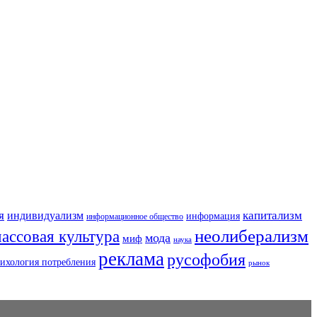
я
капитализм
индивидуализм
информация
информационное общество
неолиберализм
ассовая культура
мода
миф
наука
реклама
русофобия
ихология потребления
рынок