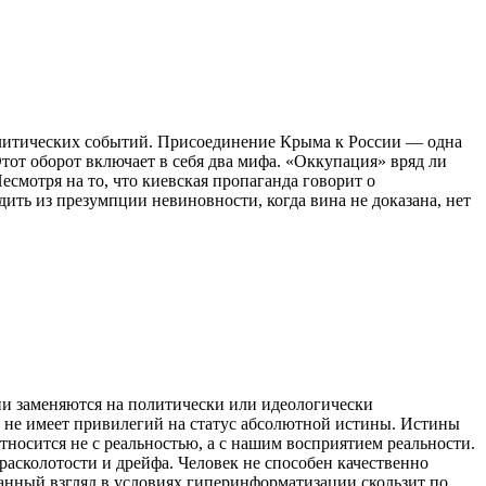
литических событий. Присоединение Крыма к России — одна
от оборот включает в себя два мифа. «Оккупация» вряд ли
смотря на то, что киевская пропаганда говорит о
дить из презумпции невиновности, когда вина не доказана, нет
и заменяются на политически или идеологически
о не имеет привилегий на статус абсолютной истины. Истины
носится не с реальностью, а с нашим восприятием реальности.
расколотости и дрейфа. Человек не способен качественно
анный взгляд в условиях гиперинформатизации скользит по