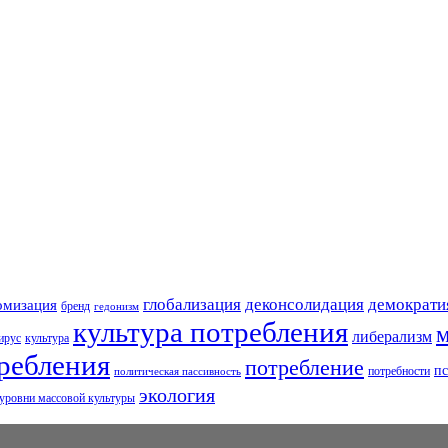
глобализация
деконсолидация
демократи
омизация
бренд
гедонизм
культура потребления
м
либерализм
ирус
культура
ребления
потребление
пс
потребности
политическая пассивность
экология
уровни массовой культуры