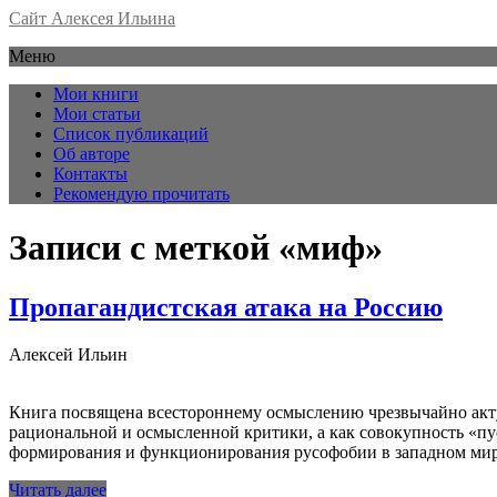
Сайт Алексея Ильина
Меню
Мои книги
Мои статьи
Список публикаций
Об авторе
Контакты
Рекомендую прочитать
Записи с меткой «миф»
Пропагандистская атака на Россию
Алексей Ильин
Книга посвящена всестороннему осмыслению чрезвычайно акту
рациональной и осмысленной критики, а как совокупность «п
формирования и функционирования русофобии в западном мир
Читать далее