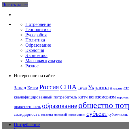
Читать далее
Потребление
Геополитика
Русофобия
Политика
Образование
Экология
Экономика
Массовая культура
Разное
Интересное на сайте
США
Россия
Украина
Запад
Крым
ат
Сирия
Фукуяма
китч
консюмеризм
квалифицированный потребитель
коронав
общество пот
образование
нравственность
субъект
солидарность
субъектность
средства массовой информации
Потребление