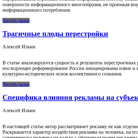
поверхности информационного многообразия, не проникая вну
информационного потребления
Читать далее
Трагичные плоды перестройки
Алексей Ильин
В статье анализируются сущность и результаты перестроечных
последующее реформирование России инициированы извне и яв
культурно-исторических основ коллективного сознания.
Читать далее
Специфика влияния рекламы на субъек
Алексей Ильин
В настоящей статье автор рассматривает рекламу не как отдел
Раскрывается характер воздействия рек­ламы на человека, на е
современного человека не только с обширным полем рекламных 