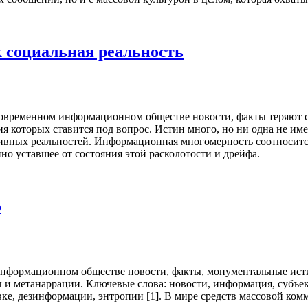
 социальная реальность
овременном информацион­ном обществе новости, факты теряют с
 которых ставит­ся под вопрос. Истин много, но ни одна не им
тивных реальностей. Информационная многомерность соотносится 
но уставшее от состояния этой расколотости и дрейфа.
о
н­формационном обществе новости, факты, монументальные исти
 и метанаррации. Ключевые слова: новости, информация, субъек
в­ке, дезинформации, энтропии [1]. В мире средств массовой к