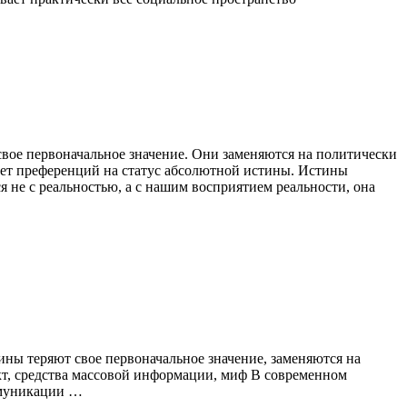
вое первоначальное значение. Они заменяются на по­литически
еет преференций на статус абсолютной истины. Истины
не с реальностью, а с нашим восприятием ре­альности, она
ны теряют свое первоначальное значение, заменяются на
т, средства массовой инфор­мации, миф В современном
оммуникации …