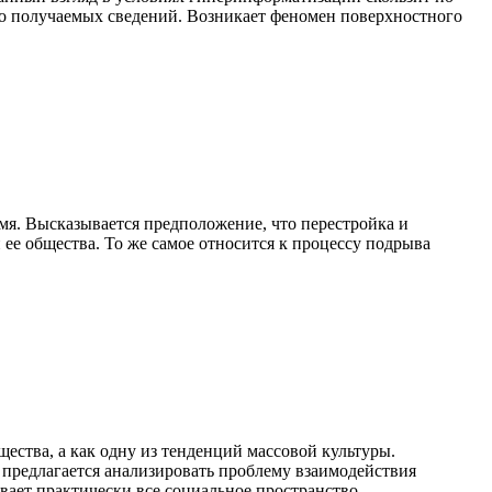
о получаемых сведений. Возникает феномен поверхностного
мя. Высказывается предположение, что перестройка и
е общества. То же самое относится к процессу подрыва
ества, а как одну из тенденций массовой культуры.
в предлагается анализи­ровать проблему взаимодействия
вает практически все социальное пространство