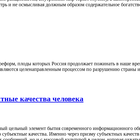
трь и не осмысливая должным образом содержательное богатств
 реформ, плоды которых Россия продолжает пожинать в наше вре
ляются целенаправленным процессом по разрушению страны и е
тные качества человека
ьный цельный элемент бытия современного ин­формационного общ
го субъектные качества. Именно через призму субъектных качест
сообщений, но и с массовой культурой в целом, которая охваты