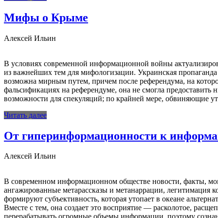
Мифы о Крыме
Алексей Ильин
В условиях современной информационной войны актуализиров
из важнейших тем для мифологизации. Украинская пропаганда 
возможна мирным путем, причем после референдума, на котором
фальсификациях на референдуме, она не смогла предоставить ни
возможности для спекуляций; по крайней мере, обвиняющие у
Читать далее
От гиперинформационности к информа
Алексей Ильин
В современном информационном обществе новости, факты, мон
ангажированные метарассказы и метанаррации, легитимация ко
формируют субъективность, которая утопает в океане альтерна
Вместе с тем, она создает это восприятие — расколотое, расще
перерабатывать огромные объемы информации, поэтому сознани