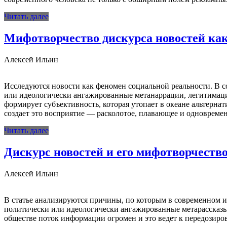
Читать далее
Мифотворчество дискурса новостей как
Алексей Ильин
Исследуются новости как феномен социальной реальности. В с
или идеологически ангажированные метанаррации, легитимация
формирует субъективность, которая утопает в океане альтерна
создает это восприятие — расколотое, плавающее и одновремен
Читать далее
Дискурс новостей и его мифотворчеств
Алексей Ильин
В статье анализируются причины, по которым в современном и
политически или идеологически ангажи­рованные метарассказы
обществе поток информации огромен и это ведет к передозиро