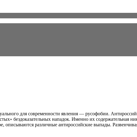
ального для современности явления — русофобии. Антироссийск
устых» бездоказательных нападок. Именно их содержательная н
е, описываются различные антироссийские выпады. Развенчива