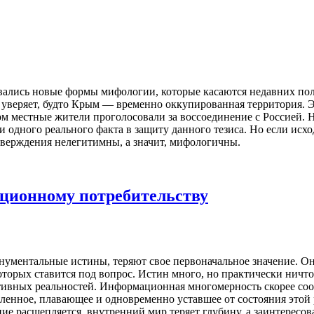
ались новые формы мифологии, которые касаются недавних по
уверяет, будто Крым — временно оккупированная территория. Эт
 местные жители проголосовали за воссоединение с Россией. Не
 одного реального факта в защиту данного тезиса. Но если исхо
тверждения нелегитимны, а значит, мифологичны.
ционному потребительству
ументальные истины, теряют свое первоначальное значение. Он
торых ставится под вопрос. Истин много, но практически ничт
тивных реальностей. Информационная многомерность скорее соот
пленное, плавающее и одновременно уставшее от состояния этой 
е расщепляется, внутренний мир теряет глубину, а заинтересов