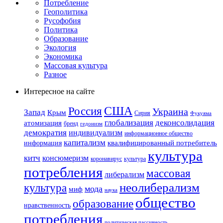
Потребление
Геополитика
Русофобия
Политика
Образование
Экология
Экономика
Массовая культура
Разное
Интересное на сайте
США
Россия
Украина
Запад
Крым
Сирия
Фукуяма
глобализация
деконсолидация
атомизация
бренд
гедонизм
демократия
индивидуализм
информационное общество
капитализм
квалифицированный потребитель
информация
культура
китч
консюмеризм
коронавирус
культура
потребления
массовая
либерализм
неолиберализм
культура
мода
миф
наука
общество
образование
нравственность
потребления
политическая пассивность