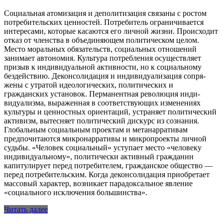
Социальная атомизация и деполитизация связаны с ростом
потребительских ценностей. Потребитель ограничивается
интересами, которые касаются его личной жизни. Происходит
отказ от членства в объединяющем политическом целом.
Место моральных обязательств, социальных отношений
занимает автономия. Культура потребления осуществляет
призыв к индивидуальной активности, но к социальному
бездействию. Деконсолидация и индивидуализация сопря­
жены с утратой идеологических, политических и
гражданских установок. Перманентная революция инди­
видуализма, выраженная в соответствующих изменениях
культуры и ценностных ориентаций, устраняет политический
активизм, вытесняет политический дискурс из сознания.
Глобальным социальным проектам и метанарративам
предпочитаются микронарративы и микропроекты личной
судьбы. «Человек социальный» уступает место «человеку
индивидуальному», политически активный гражданин
капитулирует перед по­требителем, гражданское общество —
перед потребительским. Когда деконсолидация приобретает
массо­вый характер, возникает парадоксальное явление
«социального исключения большинства».
Читать далее