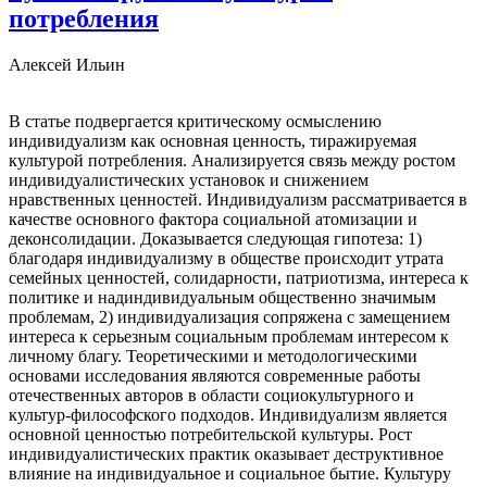
потребления
Алексей Ильин
В статье подвергается критическому осмыслению
индивидуализм как основная ценность, ти­ражируемая
культурой потребления. Анализируется связь между ростом
индивидуалистических установок и снижением
нравственных ценностей. Индивидуализм рассматривается в
качестве основного фактора со­циальной атомизации и
деконсолидации. Доказывается следующая гипотеза: 1)
благодаря индивидуализму в обществе происходит утрата
семейных ценностей, солидарности, патриотизма, интереса к
политике и надиндивидуальным общественно значимым
проблемам, 2) индивидуализация сопряжена с замещением
ин­тереса к серьезным социальным проблемам интересом к
личному благу. Теоретическими и методологиче­скими
основами исследования являются современные работы
отечественных авторов в области социокуль­турного и
культур-философского подходов. Индивидуализм является
основной ценностью потребительской культуры. Рост
индивидуалистических практик оказывает деструктивное
влияние на индивидуальное и со­циальное бытие. Культуру