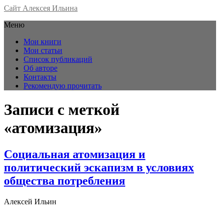
Сайт Алексея Ильина
Меню
Мои книги
Мои статьи
Список публикаций
Об авторе
Контакты
Рекомендую прочитать
Записи с меткой
«атомизация»
Социальная атомизация и
политический эскапизм в условиях
общества потребления
Алексей Ильин