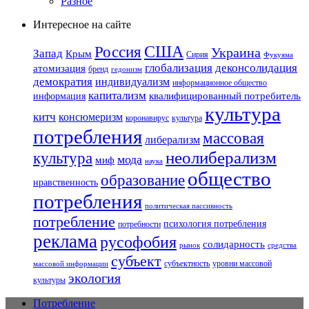
Разное
Интересное на сайте
США
Россия
Украина
Запад
Крым
Сирия
Фукуяма
глобализация
деконсолидация
атомизация
бренд
гедонизм
демократия
индивидуализм
информационное общество
капитализм
квалифицированный потребитель
информация
культура
китч
консюмеризм
коронавирус
культура
потребления
массовая
либерализм
неолиберализм
культура
мода
миф
наука
общество
образование
нравственность
потребления
политическая пассивность
потребление
психология потребления
потребности
реклама
русофобия
солидарность
рынок
средства
субъект
субъектность
уровни массовой
массовой информации
экология
культуры
Потребление