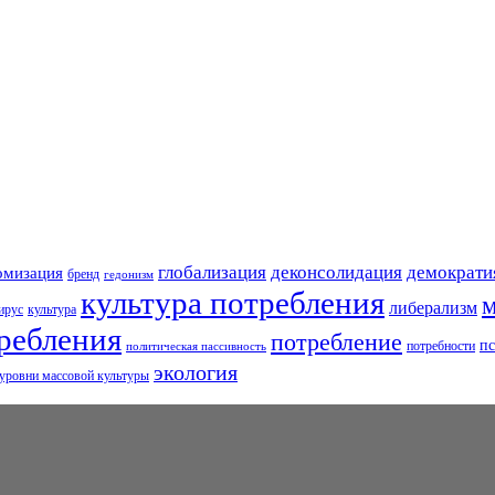
глобализация
деконсолидация
демократи
омизация
бренд
гедонизм
культура потребления
м
либерализм
ирус
культура
ребления
потребление
пс
потребности
политическая пассивность
экология
уровни массовой культуры