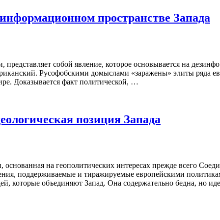
в информационном пространстве Запада
и, представляет собой явление, которое основывается на дезин
риканский. Русофобскими домыслами «заражены» элиты ряда евр
ире. Доказывается факт политической, …
деологическая позиция Запада
и, основанная на геопо­литических интересах прежде всего Сое
ения, поддерживаемые и тиражи­руемые европейскими политикам
дей, которые объединяют Запад. Она содержа­тельно бедна, но и