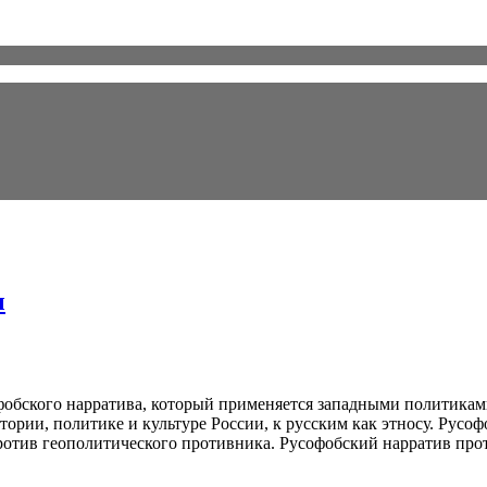
ы
обского нарратива, который применяется западными политикам
рии, политике и культуре России, к русским как этносу. Русо
ротив геополитическо­го противника. Русофобский нарратив про