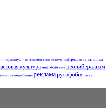
я
капитализм
индивидуализм
информация
информационное общество
неолиберализм
ассовая культура
мода
миф
наука
реклама
русофобия
ихология потребления
рынок