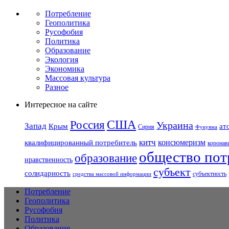
Потребление
Геополитика
Русофобия
Политика
Образование
Экология
Экономика
Массовая культура
Разное
Интересное на сайте
США
Россия
Украина
Запад
Крым
ат
Сирия
Фукуяма
китч
консюмеризм
квалифицированный потребитель
коронав
общество пот
образование
нравственность
субъект
солидарность
субъектность
средства массовой информации
Потребление
Геополитика
Русофобия
Политика
Образование