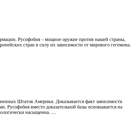
формации. Русофобия – мощное оружие против нашей страны,
опейских стран в силу их зависимости от мирового гегемона.
диненных Штатов Америки. Доказывается факт зависимо­сти
и. Русофобия вместо доказательной базы основывается на
деологически насыщенна. …