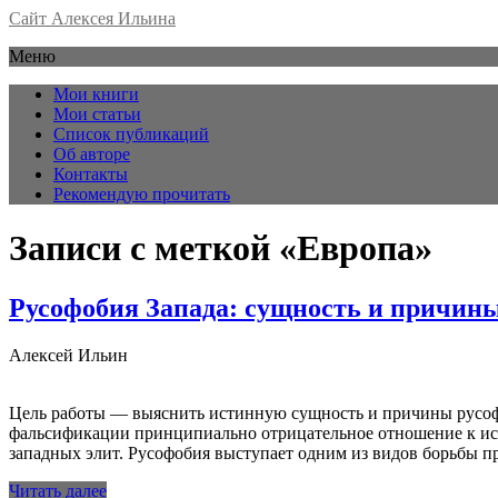
Сайт Алексея Ильина
Меню
Мои книги
Мои статьи
Список публикаций
Об авторе
Контакты
Рекомендую прочитать
Записи с меткой «Европа»
Русофобия Запада: сущность и причин
Алексей Ильин
Цель работы — выяснить истинную сущность и причины русоф
фальсификации принципиально отрицательное отношение к исто
западных элит. Русофобия выступает одним из видов борьбы п
Читать далее