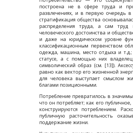
Потребительство — это социокульт
построена не в сфере труда и пр
развлечениях, и в первую очередь в 
стратификация общества основыва­лас
распределения труда, а сам труд 
человеческого до­стоинства и обществ
и даже на юридическом уровне фун
классификационным первенством обла
одежда, машина, место отдыха и т.д.
статусе, а с помощью них владелец
символический образ (см. [13]). Аксе
равно как вектор его жизненной энерг
для человека выступает смыслом жи
благами позиционными.
Потребление превратилось в значимы
что он потребляет; как его публичное,
конструируются потреблением. Расх
публичную расточительность оказы
поддержание жизни.