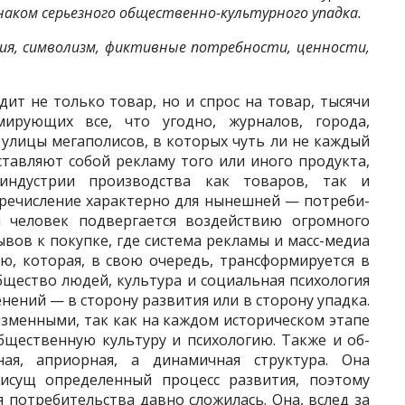
знаком серьезного общественно-культурного упадка.
я, символизм, фиктивные потребности, ценности,
ит не только товар, но и спрос на товар, тысячи
ирующих все, что угодно, журналов, города,
 улицы мегаполисов, в которых чуть ли не каждый
став­ляют собой рекламу того или иного продукта,
 индустрии производства как товаров, так и
еречисление характерно для нынешней — потреби­
 человек подвер­гается воздействию огромного
ов к покупке, где система рекла­мы и масс-медиа
ю, которая, в свою очередь, трансформируется в
бщество лю­дей, культура и социальная психология
ений — в сторону раз­вития или в сторону упадка.
изменными, так как на каждом исто­рическом этапе
бщественную культуру и психологию. Также и об­
ая, априорная, а динамичная структура. Она
рисущ определенный процесс развития, поэтому
 пот­ребительства давно сложилась. Она, вслед за