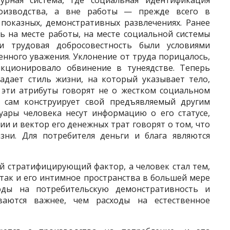
урная система, где социальная идентификация
оизводства, а вне рабо­ты — прежде всего в
показных, де­монстративных развлечениях. Ранее
ь на месте работы, на месте социальной системы
и трудовая добросовестность были условиями
енного уважения. Уклонение от труда порицалось,
кционировало обвинение в тунеядстве. Теперь
дает стиль жизни, на кото­рый указывает тело,
; эти атрибуты говорят не о жестком социальном
 сам конструирует свой предъявляемый другим
ссуары человека несут информацию о его статусе,
ии и вектор его денежных трат говорят о том, что
зни. Для потребителя деньги и блага явля­ются
й стратифицирующий фактор, а человек стал тем,
 так и его интим­ное пространства в большей мере
о­ды на потребительскую демонстративность и
ваются важнее, чем расходы на естественное