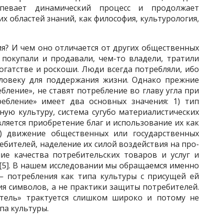
ерпевает динамический процесс и продолжает
х областей знаний, как философия, культурология,
я? И чем оно отличается от дру­гих общественных
покупали и про­давали, чем-то владели, тратили
­гатстве и роскоши. Люди всегда потребляли, ибо
ловеку для поддержания жизни. Однако прежние
ление», не ставят потребление во главу уг­ла при
ребление» имеет два основных значения: 1) тип
ю культуру, сис­тема сугубо материалистических
­ляется приобретение благ и использование их как
 2) движение общественных или государственных
бителей, наделение их силой воздействия на про­
ие качества потребительских товаров и услуг и
[5]. В нашем исследовании мы обращаемся именно
 потребле­ния как типа культуры с присущей ей
ия символов, а не практики защиты потребителей.
тель» трактуется слишком широко и потому не
па культуры.