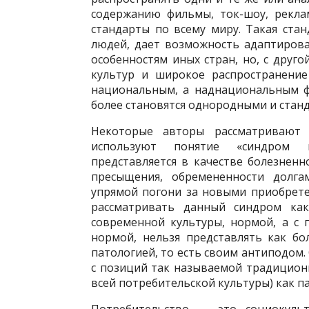
содержанию филь­мы, ток-шоу, рекл
стан­дарты по всему миру. Такая ста
людей, дает возможность адаптирова
особенностям иных стран, но, с друг
культур и широкое распростране­ни
национальным, а над­национальным 
более становятся однородными и ста
Некоторые авторы рассматривают 
используют понятие «синдром по
представляется в качестве болезненн
пресыщения, обремененности долга
упрямой погони за новыми приобретени
рассматривать данный синд­ром к
современной культу­ры, нормой, а с
нормой, нельзя представлять как б
патологией, то есть своим антиподом.
с позиций так называемой традиционно
всей потребительской культуры) как па