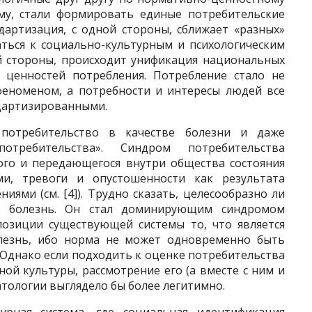
аму, стали формировать единые потребительские
ндартизация, с одной стороны, сближает «разных»
ться к социально-культур­ным и психологическим
ой стороны, происходит унификация национальных
е ценностей потребления. Потребление стало не
феноменом, а потребности и интересы людей все
ндартизированными.
потребительство в качестве болезни и даже
требительства». Синдром потре­бительства
ого и передающегося внут­ри общества состояния
ми, тревоги и опустошенности как результата
я­ми (см. [4]). Трудно сказать, целесообразно ли
ак болезнь. Он стал доминирующим синдромом
 позиции существующей системы то, что является
олезнь, ибо норма не может одновременно быть
 Однако если подходить к оценке потребительства
й культуры, рас­смотрение его (а вместе с ним и
­тологии выглядело бы более легитимно.