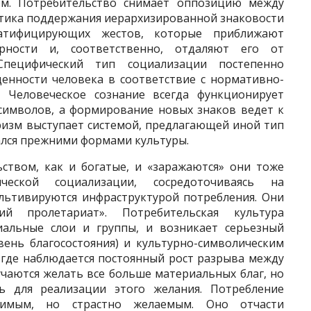
сом. Потребительство снимает оппозицию между
ктика поддержания иерархизированной знаковости
ратифицирующих жестов, которые приближают
рности и, соответственно, отдаляют его от
Специфический тип социализации постепенно
енности человека в соответствие с норматив­но-
 Человеческое сознание всегда функционирует
символов, а форми­рование новых знаков ведет к
ризм выступает системой, предлагающей иной тип
ался прежними формами культуры.
ством, как и богатые, и «зара­жаются» они тоже
ческой социализации, сосредоточиваясь на
льтивируются инфраструктурой потребления. Они
ий пролетариат». Потребительская культура
альные слои и группы, и возникает серьезный
вень благосостояния) и культурно-символическим
 где наблюдается постоянный рост разры­ва между
чаются желать все больше материальных благ, но
 для реали­зации этого желания. Потребление
ви­мым, но страстно желаемым. Оно отчасти