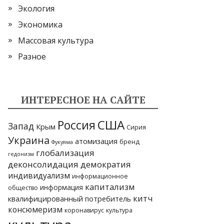
Экология
Экономика
Массовая культура
Разное
ИНТЕРЕСНОЕ НА САЙТЕ
США
Россия
Запад
Крым
Сирия
Украина
атомизация
бренд
Фукуяма
глобализация
гедонизм
деконсолидация
демократия
индивидуализм
информационное
капитализм
информация
общество
китч
квалифицированный потребитель
консюмеризм
коронавирус
культура