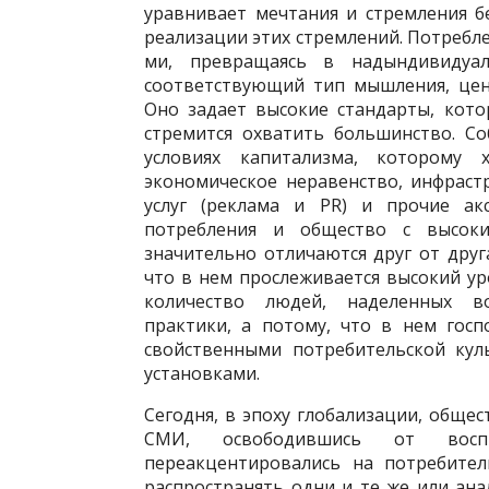
уравнивает мечтания и стрем­ления 
реализации этих стремлений. Потребле
ми, превращаясь в надындивидуал
соответствующий тип мышления, цен
Оно задает высокие стандарты, кот
стремится охватить большинство. Со
условиях капитализма, ко­торому
экономическое не­равенство, инфрас
услуг (реклама и PR) и прочие акс
потребления и общество с высоки
значительно отличаются друг от друг
что в нем прослеживается высокий ур
количество людей, наделенных в
практики, а потому, что в нем гос
свойственными потребительской кул
установками.
Сегодня, в эпоху глобализации, общес
СМИ, освободившись от воспи
переакцентировались на потребите
распространять одни и те же или ан