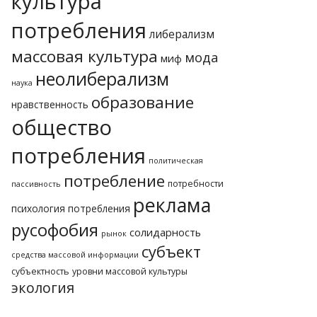
культура
потребления
либерализм
массовая культура
мода
миф
неолиберализм
наука
образование
нравственность
общество
потребления
политическая
потребление
потребности
пассивность
реклама
психология потребления
русофобия
солидарность
рынок
субъект
средства массовой информации
субъектность
уровни массовой культуры
экология