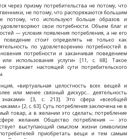
я через призму потребитель­ства не потому, что
твенники, не потому, что распоряжаются большим
 не потому, что используют больше образов и
о удовлетворяют свои потребности. Объем благ и
остей — условия появления потребления, а не его
е поведение стоит определять не толь­ко как
ятельность по удовлетворению потребностей в
кновения потребнос­ти и заканчивая поведением
или ис­пользования услуги» [11, с. 68]. Такое
не отражает настоящей сути потребительского
ы.
нция, «виртуальная целостность всех вещей и
лее или менее связный дискурс… де­ятельность
 знаками» [3, с. 213]. Это сфера «всеобщей
ками.» [2, с. 63]. Суть потребления заключена не в
ый товар, а в желании это сделать; потребление
сфере жела­ния. Общество потребления — это
дствует выступающий смыслом жизни символизм
пот­ребителей приобретать вещи и тем самым