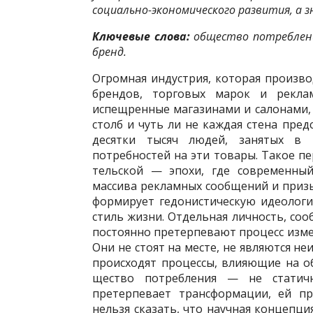
социально-экономического развития, а 
Ключевые слова:
общество потреблени
бренд.
Огромная индустрия, которая производ
брендов, торговых марок и реклам
испещренные магазинами и са­лонами,
столб и чуть ли не каждая стена пред
десят­ки тысяч людей, занятых в
потребностей на эти товары. Такое п
тельской — эпохи, где современный
массива рекламных сообщений и призыв
формирует гедонистическую идео­логи
стиль жизни. Отдельная личность, соо
постоянно претерпевают процесс измен
Они не стоят на месте, не являются не
происходят процессы, влияющие на о
щество потребления — не статичн
претерпевает трансфор­мации, ей п
нельзя сказать, что научная концепция