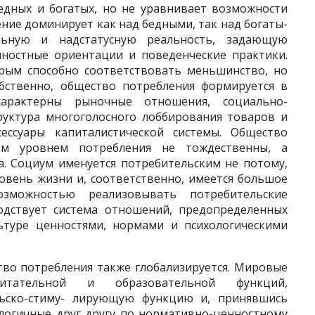
бедных и богатых, но не уравнивает возможности
ние доминирует как над бедными, так над богаты­
ьную и надстатусную реальность, зада­ющую
ностные ориентации и пове­денческие практики.
орым способно соответствовать меньшинство, но
бст­венно, общество потребления формируется в
 характерны рыночные отношения, социально-
труктура многоголосного лоббирования товаров и
ессуары капиталистической системы. Обще­ство
м уровнем потребления не тождест­венны, а
а. Социум именуется потре­бительским не потому,
овень жизни и, соответственно, имеется большое
озможностью реализовывать потребительские
подствует система отношений, предопределенных
ьту­ре ценностями, нормами и психологическими
тво потребления также глоба­лизируется. Мировые
тательной и обра­зовательной функций,
льско-стиму- лирующую функцию и, принявшись
алогичные друг другу по нормативно-ценностному