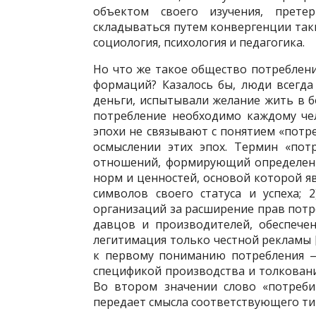
объек­том своего изучения, прет
складываться путем конвергенции таки
социология, психология и педа­гогика.
Но что же такое общество потреблени
формаций? Казалось бы, люди всегда 
деньги, испытывали желание жить в бо
потребление необходимо каждому че
эпохи не связывают с понятием «потреб
осмыслении этих эпох. Термин «пот
отношений, формирующий определенну
норм и ценностей, основой которой яв
символов своего статуса и успеха;
организаций за расширение прав потре
давцов и производителей, обеспечен
легитимация только честной рекламы 
к первому пониманию потребления —
спецификой производства и толко­ван
Во втором значении слово «потреби
передает смысла соответствующего ти