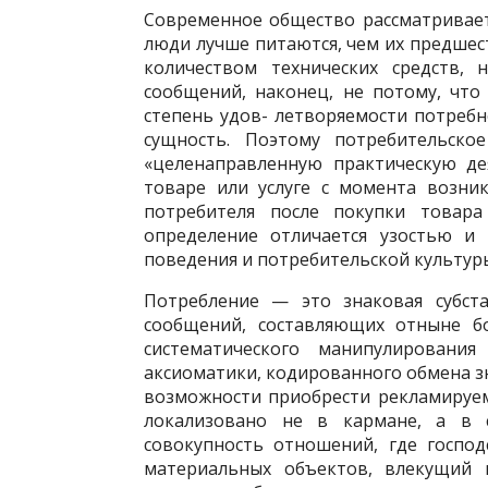
Современное общество рассматриваетс
люди лучше питаются, чем их предшес
количеством технических средств,
сообщений, наконец, не по­тому, чт
степень удов- летворяемости потребн
сущность. Поэтому потребительско
«целенаправленную практическую де
товаре или услуге с момента возни
потребителя после покупки товара 
определение отличается узостью и 
поведения и потребитель­ской культур
Потребление — это знаковая субста
сообщений, составляющих отныне бо
систематического манипулирования
аксиоматики, кодированного обмена зна
возможности приобрести рекламируем
локализовано не в кармане, а в 
совокупность отношений, где госпо
материальных объектов, влекущий 