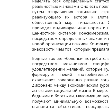
наделять себя определенным стату­
реальностью и знаками. Оно есть пра
путем отправления социально ст
реализующего их актора к элита
общественной мар- гинальности. 
приводит ин­дивидуальные нормы и ц
ценностной системой консюмеризма.
посредством определенных знаков и 
новой организации психики. Консюме
знаковости, чем тот, который предлаг
Бедные так же «больны» потребитель
посредством механизмов специфи
удовлетворении желаний, которые ку
формируют некий «потребительск
охватывает совершенно разные соци
диссонанс между эко­номическим (уро
аспек­тами социальной жизни. В мире,
бедными и богатыми, малоимущие нау
получают минимальную возможность
становится объективно неосущест