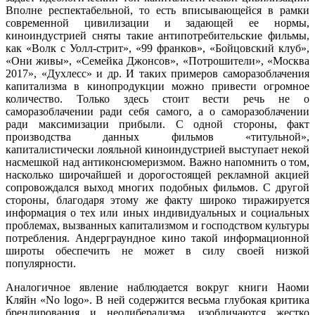
Вполне респектабельной, то есть вписывающейся в рамки
современной цивилизации и задающей ее нормы,
киноиндустрией сняты такие антипотребительские фильмы,
как «Волк с Уолл-стрит», «99 франков», «Бойцовский клуб»,
«Они живы», «Семейка Джонсов», «Потрошители», «Мос­ква
2017», «Духлесс» и др. И таких примеров саморазоблачения
капитализма в кинопродукции можно привести огромное
количество. Только здесь стоит вести речь не о
саморазоблачении ради себя самого, а о саморазоблачении
ради максимизации прибыли. С одной стороны, факт
производства данных фильмов «титульной»,
капиталистически лояльной киноиндустрией выступает некой
насмешкой над антиконсюмеризмом. Важно напомнить о том,
насколько широчайшей и дорогостоящей рекламной акцией
сопровождался выход мно­гих подобных фильмов. С другой
стороны, благодаря этому же факту широко тиражируется
информация о тех или иных индивидуальных и социальных
проблемах, вызванных капитализмом и господством культуры
потребления. Андерграундное кино такой информационной
широты обеспечить не может в силу своей низкой
популярности.
Аналогичное явление наблюдается вокруг книги Наоми
Кляйн «No logo». В ней содержится весьма глубокая критика
брендирования и неолиберализ­ма, изобличаются жестко