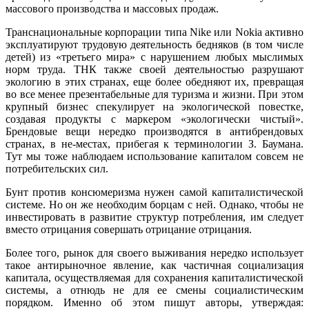
массового производства и массовых продаж.
Транснациональные корпорации типа Nike или Nokia активно
эксплуати­руют трудовую деятельность бедняков (в том числе
детей) из «третьего мира» с нарушением любых мыслимых
норм труда. ТНК также своей деятельностью разрушают
экологию в этих странах, еще более обедняют их, превращая
во все менее презентабельные для туризма и жизни. При этом
крупный бизнес спекулирует на экологической повестке,
создавая продукты с маркером «эко­логически чистый».
Брендовые вещи нередко производятся в антибрендовых
странах, в не-местах, прибегая к терминологии З. Баумана.
Тут мы тоже наблю­даем использование капиталом совсем не
потребительских сил.
Бунт против консюмеризма нужен самой капиталистической
системе. Но он же необходим борцам с ней. Однако, чтобы не
инвестировать в развитие структур потребления, им следует
вместо отрицания совершать отрицание отрицания.
Более того, рынок для своего выживания нередко использует
такое анти­рыночное явление, как частичная социализация
капитала, осуществляемая для сохранения капиталистической
системы, а отнюдь не для ее смены соци­алистическим
порядком. Именно об этом пишут авторы, утверждая: