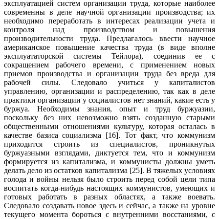
эксплуатацией систем организации труда, которые наиболее
современны в деле научной организации производства; их
необходимо переработать в интересах реализации учета и
контроля над производством и повышения
производительности труда. Предлагалось ввести научное
американское повышение качества труда (в виде вполне
эксплуата­торской системы Тейлора), соединив ее с
сокращением рабочего времени, с применением новых
приемов производства и организации труда без вреда для
рабочей силы. Следовало учиться у капиталистов
управлению, организации и распределению, так как в деле
практики организации у социалистов нет знаний, какие есть у
буржуа. Необходимы знания, опыт и труд буржуазии,
поскольку без них невозможно взять созданную старыми
общественными отношениями культуру, которая осталась в
качестве базиса социализма [16]. Тот факт, что коммунизм
приходится строить из специалистов, проникнутых
буржуазными взглядами, диктуется тем, что и коммунизм
формируется из капитализма, и коммунисты должны уметь
делать дело из остатков капитализма [25]. В тяжелых условиях
голода и войны нельзя было строить перед собой цели типа
воспитать когда-нибудь настоящих коммунистов, умеющих и
готовых работать в разных областях, а также воевать.
Следовало создавать новое здесь и сейчас, а также на уровне
текущего момента бороться с внутренними восстаниями, с