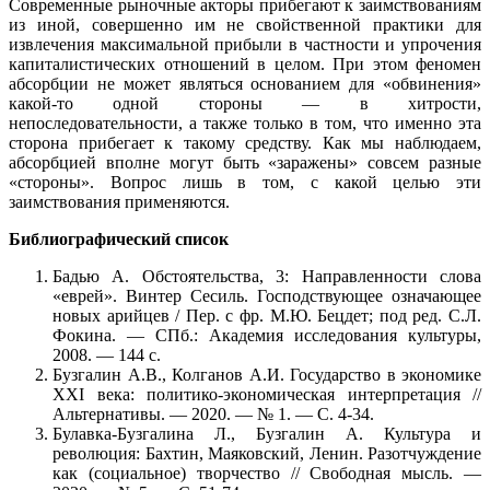
Современные рыночные акторы прибегают к заимст­вованиям
из иной, совершенно им не свойственной практики для
извлечения максимальной прибыли в частности и упрочения
капиталистических отноше­ний в целом. При этом феномен
абсорбции не может являться основанием для «обвинения»
какой-то одной стороны — в хитрости,
непоследовательности, а также только в том, что именно эта
сторона прибегает к такому средству. Как мы наблюдаем,
абсорбцией вполне могут быть «заражены» совсем разные
«стороны». Вопрос лишь в том, с какой целью эти
заимствования применяются.
Библиографический список
Бадью А. Обстоятельства, 3: Направленности слова
«еврей». Винтер Сесиль. Господ­ствующее означающее
новых арийцев / Пер. с фр. М.Ю. Бецдет; под ред. С.Л.
Фокина. — СПб.: Академия исследования культуры,
2008. — 144 с.
Бузгалин А.В., Колганов А.И. Государство в экономике
XXI века: политико-эконо­мическая интерпретация //
Альтернативы. — 2020. — № 1. — С. 4-34.
Булавка-Бузгалина Л., Бузгалин А. Культура и
революция: Бахтин, Маяковский, Ленин. Разотчуждение
как (социальное) творчество // Свободная мысль. —