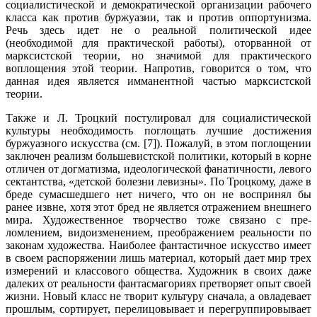
социалистической и демократической организации рабочего
класса как про­тив буржуазии, так и против оппортунизма.
Речь здесь идет не о реальной политической идее
(необходимой для практической работы), оторванной от
марксистской теории, но значимой для практического
воплощения этой теории. Напротив, говорится о том, что
данная идея является имманентной частью марксистской
теории.
Также и Л. Троцкий постулировал для социалистической
культуры необходи­мость поглощать лучшие достижения
буржуазного искусства (см. [7]). Пожалуй, в этом поглощении
заключен реализм большевистской политики, который в корне
отличен от догматизма, идеологической фанатичности, левого
сектант­ства, «детской болезни левизны». По Троцкому, даже в
бреде сумасшедшего нет ничего, что он не воспринял бы
ранее извне, хотя этот бред не является отражением внешнего
мира. Художественное творчество тоже связано с пре­
ломлением, видоизменением, преображением реальности по
законам худо­жества. Наиболее фантастичное искусство имеет
в своем распоряжении лишь материал, который дает мир трех
измерений и классового общества. Художник в своих даже
далеких от реальности фантасмагориях претворяет опыт своей
жизни. Новый класс не творит культуру сначала, а овладевает
прошлым, сор­тирует, перелицовывает и перегруппировывает