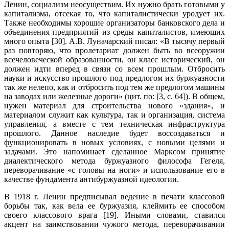
Ленин, социализм неосуществим. Их нужно брать готовыми у
капитализма, отсекая то, что капиталистически уродует их.
Также необходимы хорошие организаторы банковского дела и
объединения предприятий из среды капи­талистов, имеющих
много опыта [30]. А.В. Луначарский писал: «В тысячу первый
раз повторяю, что пролетариат должен быть во всеоружии
всечеловеческой образованности, он класс исторический, он
должен идти вперед в связи со всем прошлым. Отбросить
науки и искусство прошлого под предлогом их буржуазности
так же нелепо, как и отбросить под тем же предлогом машины
на заводах или железные дороги» (цит. по: [3, с. 64]). В общем,
нужен материал для строительства нового «здания», и
материалом служит как культура, так и организация, система
управления, а вместе с тем техническая инфраструктура
прошлого. Данное наследие будет воссоздаваться и
функционировать в новых условиях, с новыми целями и
задачами. Это напоминает сделанное Марксом принятие
диалектического метода буржуазного философа Гегеля,
перево­рачивание «с головы на ноги» и использование его в
качестве фундамента антибуржуазной идеологии.
В 1918 г. Ленин предписывал ведение в печати классовой
борьбы так, как вела ее буржуазия, клеймить ее способом
своего классового врага [19]. Иными словами, ставился
акцент на заимствовании чужого метода, переворачивании