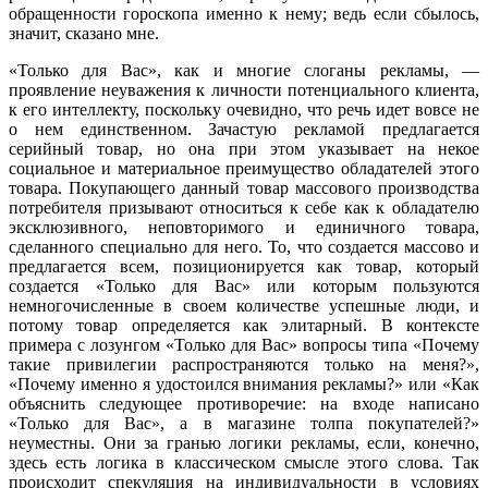
обращенности гороскопа именно к нему; ведь если сбылось,
значит, сказано мне.
«Только для Вас», как и многие слоганы рекламы, —
проявление неуважения к личности потенциального клиента,
к его интеллекту, поскольку очевидно, что речь идет вовсе не
о нем единственном. Зачастую рекламой предлагается
серийный товар, но она при этом указывает на некое
социальное и матери­альное преимущество обладателей этого
товара. Покупающего данный товар массового производства
потребителя призывают относиться к себе как к обладателю
эксклюзивного, неповторимого и единичного товара,
сделанного специально для него. То, что создается массово и
предлагается всем, позицио­нируется как товар, который
создается «Только для Вас» или которым пользу­ются
немногочисленные в своем количестве успешные люди, и
потому товар определяется как элитарный. В контексте
примера с лозунгом «Только для Вас» вопросы типа «Почему
такие привилегии распространяются только на меня?»,
«Почему именно я удостоился внимания рекламы?» или «Как
объяснить следу­ющее противоречие: на входе написано
«Только для Вас», а в магазине толпа покупателей?»
неуместны. Они за гранью логики рекламы, если, конечно,
здесь есть логика в классическом смысле этого слова. Так
происходит спекуляция на индивидуальности в условиях