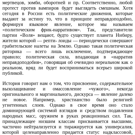
мертвецов, зомби, оборотней и пр. Соответ­ственно, любой
протест против вампиров будет выглядеть смешным. Хотя
сегодня в России есть политические движения, которые
выдают за истину то, что в принципе неправдоподобно,
формируя языковое явление, которое мы называем
«политическим фрик-нарративом». Так, представители
партии «Воля» вещают, будто существует планета Нибиру,
жители которой — репти- лоиды — периодически совершают
грабительские налеты на Землю. Однако такая политическая
риторика — всего лишь исключение, подтверждающее
правило; политическая сила, впадающая в «нарратив
неправдоподобия», говорящая об очевидно нереальном как о
реальном, вряд ли будет воспри­ниматься всерьез широкой
публикой.
История говорит нам о том, что присвоение, содержательное
выхолащи­вание и омассовление «чужого», некогда
оригинального и маргинального, дискурса — явление далеко
не новое. Например, христианство было религией
угнетенных слоев. Однако в свое время оно стало
доминирующей системой взглядов и средством подавления
народных масс, оружием в руках реакци­онных сил. Так,
принадлежащее низшим классам присваивается высшими,
частично нейтрализуется и тиражируется как универсалия,
которой целе­направленно придается статус надклассовой,