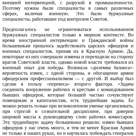
внешней интервенцией, с разрухой в промышленности.
Поэтому нужны были специ­алисты в самых различных
сферах, включая военную. Это были буржуазные
специалисты, работавшие под контролем Советов.
Предполагалось не ограничиваться использованием
буржуазных специ­алистов только в мирном контексте. Во
время иностранной интервенции и Гражданской войны
большевикам пришлось задействовать царских офицеров и
военных специалистов, приняв их в Красную Армию. Да,
некоторые из них совершали измены и переходили на сторону
врагов Советской власти, однако новой власти требовался их
военный опыт для победы. Возникла «дилемма баланса»:
вероятность измен, с одной стороны, и обогащение армии
офицер­ским профессионализмом — с другой. И выбор был
сделан в пользу «перевеса» второго фактора. «Задача
соединить вооружение рабочих и крестьян с коман­дованием
бывших офицеров, которые большей частью сочувствуют
помещи­кам и капиталистам, есть труднейшая задача. Ее
можно решить только при великолепном уменье организовать,
при строгой и сознательной дисциплине, при доверии
широкой массы к руководящему слою рабочих комиссаров.
Эту труднейшую задачу большевики решили: измен бывших
офицеров у нас очень много, и тем не менее Красная Армия
не только в наших руках, но и научилась побеждать генералов