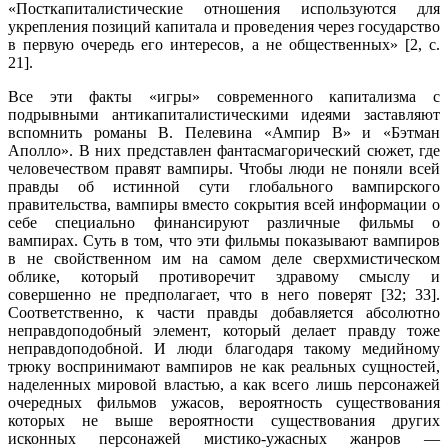
«Постка­питалистические отношения используются для
укрепления позиций капитала и проведения через государство
в первую очередь его интересов, а не обще­ственных» [2, с.
21].
Все эти факты «игры» современного капитализма с
подрывными анти­капиталистическими идеями заставляют
вспомнить романы В. Пелевина «Ампир В» и «Бэтман
Аполло». В них представлен фантасмагорический сюжет, где
человечеством правят вампиры. Чтобы люди не поняли всей
правды об истинной сути глобального вампирского
правительства, вампиры вместо сокрытия всей информации о
себе специально финансируют различные фильмы о
вампирах. Суть в том, что эти фильмы показывают вампиров
в не свойственном им на самом деле сверхмистическом
облике, который противоречит здравому смыслу и
совершенно не предполагает, что в него поверят [32; 33].
Соответственно, к части правды добавляется абсолютно
неправдоподобный элемент, который делает правду тоже
неправдоподоб­ной. И люди благодаря такому медийному
трюку воспринимают вампиров не как реальных сущностей,
наделенных мировой властью, а как всего лишь персонажей
очередных фильмов ужасов, вероятность существования
которых не выше вероятности существования других
исконных персонажей мистико-ужасных жанров —