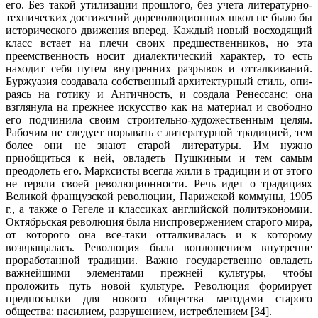
его. Без такой утилизации прошлого, без учета литературно-
технических достижений дореволюционных школ не было бы
исторического движения вперед. Каждый новый восходящий
класс встает на плечи своих предшественников, но эта
преемственность носит диалектический характер, то есть
находит себя путем внутренних разрывов и отталкиваний.
Буржуазия создавала собственный архитектурный стиль, опи­
раясь на готику и Античность, и создала Ренессанс; она
взглянула на прежнее искусство как на материал и свободно
его подчинила своим строительно-худо­жественным целям.
Рабочим не следует порывать с литературной традицией, тем
более они не знают старой литературы. Им нужно
приобщиться к ней, овладеть Пушкиным и тем самым
преодолеть его. Марксисты всегда жили в традиции и от этого
не теряли своей революционности. Речь идет о традици­ях
Великой французской революции, Парижской коммуны, 1905
г., а также о Гегеле и классиках английской политэкономии.
Октябрьская революция была ниспровержением старого мира,
от которого она все-таки отталкивалась и к которому
возвращалась. Революция была воплощением внутренне
прорабо­танной традиции. Важно государственно овладеть
важнейшими элементами прежней культуры, чтобы
проложить путь новой культуре. Революция форми­рует
предпосылки для нового общества методами старого
общества: насилием, разрушением, истреблением [34].