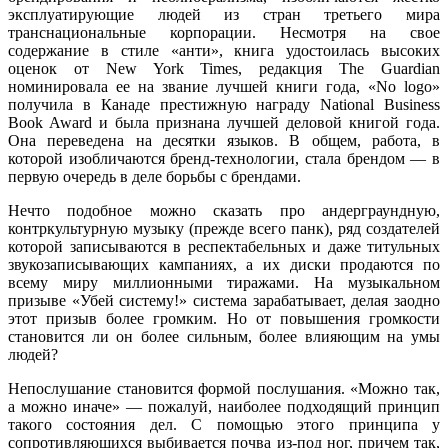
эксплуатирующие людей из стран третьего мира
транснациональные корпорации. Несмотря на свое
содержание в стиле «анти», книга удостоилась высоких
оценок от New York Times, редакция The Guardian
номинировала ее на звание лучшей книги года, «No logo»
получила в Канаде престижную награду National Business
Book Award и была признана лучшей деловой книгой года.
Она переведена на десятки языков. В общем, работа, в
которой изобличаются бренд-технологии, стала брендом — в
первую очередь в деле борьбы с брендами.
Нечто подобное можно сказать про андерграундную,
контркультурную музыку (прежде всего панк), ряд создателей
которой записываются в респек­табельных и даже титульных
звукозаписывающих кампаниях, а их диски прода­ются по
всему миру миллионными тиражами. На музыкальном
призыве «Убей систему!» система зарабатывает, делая заодно
этот призыв более громким. Но от повышения громкости
становится ли он более сильным, более влияющим на умы
людей?
Непослушание становится формой послушания. «Можно так,
а можно иначе» — пожалуй, наиболее подходящий принцип
такого состояния дел. С помощью этого принципа у
сопротивляющихся выбивается почва из-под ног, причем так,