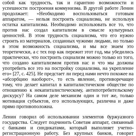
собой как трудность, так и гарантию возможности и
успешности построения коммунизма. В другой работе Ленин
продолжает: «Необходимо воспользоваться готовым
аппаратом, — нельзя построить социализма, не используя
остатка капитализма. Необходимо использовать все то, что
против нас создал капитализм в смысле культурных
ценностей. В этом трудность социализма, что его нужно
строить из материалов, созданных чужими людьми, но только
в этом возможность социализма, и мы все знаем это
теоретически, а с тех пор как пережит этот год, мы убедились
практически, что построить социализм можно только из того,
что создано капитализмом против нас и что мы должны
употребить все это на постройку социализма, на укрепление
его» [27, с. 425]. Не предстает ли перед нами нечто похожее на
«абсорбцию наоборот», то есть явление, проти­воречащее
тому, что делает капитал в капиталистическом обществе по
отно­шению к некапиталистическому, антипотребительскому
дискурсу? На самом деле механизм один и тот же, только
мотивация субъектов, его использующих, различна и даже
прямо противоположна.
Ленин говорил об использовании элементов буржуазного
государства. Следует подчинить Советам аппарат, связанный
с банками и синдикатами, кото­рый выполняет учетно-
регистрационную работу. Без крупных банков, говорит