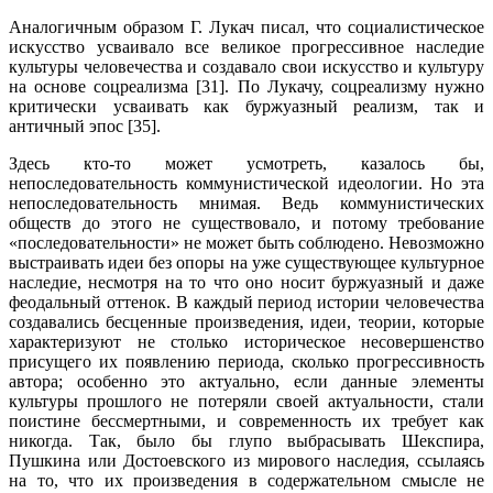
Аналогичным образом Г. Лукач писал, что социалистическое
искусство усва­ивало все великое прогрессивное наследие
культуры человечества и создавало свои искусство и культуру
на основе соцреализма [31]. По Лукачу, соцреализму нужно
критически усваивать как буржуазный реализм, так и
античный эпос [35].
Здесь кто-то может усмотреть, казалось бы,
непоследовательность ком­мунистической идеологии. Но эта
непоследовательность мнимая. Ведь ком­мунистических
обществ до этого не существовало, и потому требование
«последовательности» не может быть соблюдено. Невозможно
выстраивать идеи без опоры на уже существующее культурное
наследие, несмотря на то что оно носит буржуазный и даже
феодальный оттенок. В каждый период истории человечества
создавались бесценные произведения, идеи, теории, которые
характеризуют не столько историческое несовершенство
присущего их появ­лению периода, сколько прогрессивность
автора; особенно это актуально, если данные элементы
культуры прошлого не потеряли своей актуальности, стали
поистине бессмертными, и современность их требует как
никогда. Так, было бы глупо выбрасывать Шекспира,
Пушкина или Достоевского из мирового наследия, ссылаясь
на то, что их произведения в содержательном смысле не