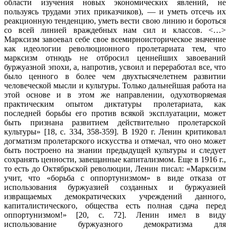
области изучения новых экономических явлений, не
пользуясь трудами этих приказчиков), — и уметь отсечь их
реак­ционную тенденцию, уметь вести свою линию и бороться
со всей линией враждебных нам сил и классов. <…>
Марксизм завоевал себе свое всемирно­историческое значение
как идеологии революционного пролетариата тем, что
марксизм отнюдь не отбросил ценнейших завоеваний
буржуазной эпохи, а, напротив, усвоил и переработал все, что
было ценного в более чем двухты­сячелетнем развитии
человеческой мысли и культуры. Только дальнейшая работа на
этой основе и в этом же направлении, одухотворяемая
практическим опытом диктатуры пролетариата, как
последней борьбы его против всякой эксплуатации, может
быть признана развитием действительно пролетарской
культуры» [18, с. 334, 358-359]. В 1920 г. Ленин критиковал
догматизм проле­тарского искусства и отмечал, что оно может
быть построено на знании пре­дыдущей культуры и следует
сохранять ценности, завещанные капитализмом. Еще в 1916 г.,
то есть до Октябрьской революции, Ленин писал: «Марксизм
учит, что «борьба с оппортунизмом» в виде отказа от
использования буржуазией созданных и буржуазией
извращаемых демократических учреждений данно­го,
капиталистического, общества есть полная сдача перед
оппортунизмом!» [20, с. 72]. Ленин имел в виду
использование буржуазного демократизма для