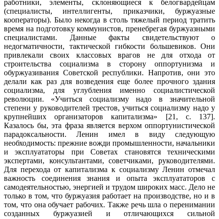
работ­ники, элементы, склоняющиеся к белогвардейцам
(специалисты, интеллигенты, приказчики, буржуазные
кооператоры). Было некогда в столь тяжелый период тратить
время на подготовку коммунистов, пренебрегая буржуазными
спе­циалистами. Данные факты свидетельствуют о
недогматичности, тактической гибкости большевиков. Они
привлекали своих классовых врагов не для отхо­да от
строительства социализма в сторону оппортунизма и
обуржуазивания Советской республики. Напротив, они это
делали как раз для возведения еще более прочного здания
социализма, для углубления именно социалистической
революции. «Учиться социализму надо в значительной
степени у руководителей трестов, учиться социализму надо у
крупнейших организаторов капитализ­ма» [21, с. 137].
Казалось бы, эта фраза является верхом оппортунистической
парадоксальности. Ленин имел в виду следующую
необходимость: прежние вожди промышленности, начальники
и эксплуататоры при Советах становятся техническими
экспертами, консультантами, советчиками, руководителями.
Для перехода от капитализма к социализму Ленин отмечал
важность соединения знания и опыта эксплуататоров с
самодеятельностью, энергией и трудом широ­ких масс. Дело не
только в том, что буржуазия работает на производстве, но и в
том, что она обучает рабочих. Также речь шла о перенимании
созданных буржуазией и отличающихся сильной