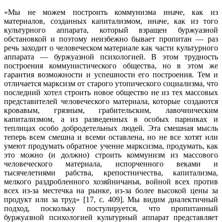
«Мы не можем построить коммунизма иначе, как из
материалов, созданных капитализмом, иначе, как из того
культурного аппарата, который взращен бур­жуазной
обстановкой и поэтому неизбежно бывает пропитан — раз
речь захо­дит о человеческом материале как части культурного
аппарата — буржуазной психологией. В этом трудность
построения коммунистического общества, но в этом же
гарантия возможности и успешности его построения. Тем и
отличается марксизм от старого утопического социализма, что
последний хотел строить новое общество не из тех массовых
представителей человеческого матери­ала, которые создаются
кровавым, грязным, грабительским, лавочническим
капитализмом, а из разведенных в особых парниках и
теплицах особо добро­детельных людей. Эта смешная мысль
теперь всем смешна и всеми оставлена, но не все хотят или
умеют продумать обратное учение марксизма, продумать, как
это можно (и должно) строить коммунизм из массового
человеческого материала, испорченного веками и
тысячелетиями рабства, крепостничества, капитализма,
мелкого раздробленного хозяйничанья, войной всех против
всех из-за местечка на рынке, из-за более высокой цены за
продукт или за труд» [17, с. 409]. Мы видим диалектичный
подход, поскольку постулируется, что пропи­танный
буржуазной психологией культурный аппарат представляет