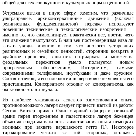
общей для всех совокупности культурных норм и ценностей.
Устремляя взгляд в иную сферу, заметим, что различные
ультраправые, архиконсервативные движения (включая
религиозных фундаменталистов) нередко используют
новейшие технические и технологические изобретения —
именно то, что символизирует практически все, против чего
эти движения выступают. В наш век постмодернизма едва ли
кто-то увидит иронию в том, что апологет устаревших
религиозных и семейных ценностей, сторонник возврата в
«райское прошлое», защитник патриархата и множества
феодальных пережит­ков умело пользуется новым
программным обеспечением, Интернетом, самыми
современными телефонами, ноутбуками и даже оружием.
Соответствующая его идеологии пещера вовсе не является его
пристанищем. Консерватизм отходит от консерватизма, как
бы забавно это ни звучало.
Из наиболее ужасающих аспектов заимствования опыта
противополож­ного лагеря следует привести взятый из работы
Сесиль Винтер пример. Один старший офицер израильской
армии перед вторжением в палестинские лагеря беженцев
объяснял солдатам важность заимствования опыта немецких
воен­ных при захвате варшавского гетто [1]. Некоторое
тиражирование чего-то «с той стороны», оставаясь