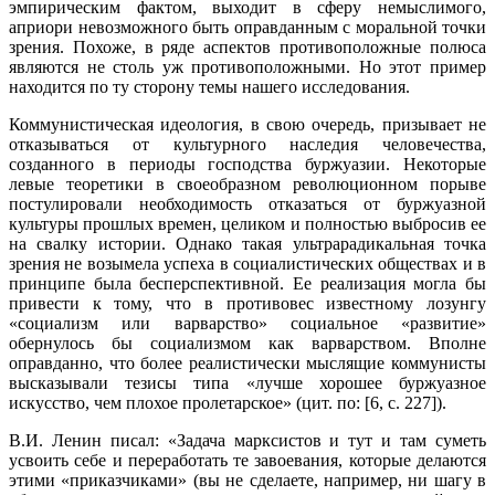
эмпирическим фактом, выходит в сферу немыслимого,
априори невозможного быть оправданным с моральной точки
зрения. Похоже, в ряде аспектов противоположные полюса
являются не столь уж противопо­ложными. Но этот пример
находится по ту сторону темы нашего исследования.
Коммунистическая идеология, в свою очередь, призывает не
отказываться от культурного наследия человечества,
созданного в периоды господства бур­жуазии. Некоторые
левые теоретики в своеобразном революционном порыве
постулировали необходимость отказаться от буржуазной
культуры прошлых времен, целиком и полностью выбросив ее
на свалку истории. Однако такая ультрарадикальная точка
зрения не возымела успеха в социалистических обще­ствах и в
принципе была бесперспективной. Ее реализация могла бы
привести к тому, что в противовес известному лозунгу
«социализм или варварство» социальное «развитие»
обернулось бы социализмом как варварством. Вполне
оправданно, что более реалистически мыслящие коммунисты
высказывали тезисы типа «лучше хорошее буржуазное
искусство, чем плохое пролетарское» (цит. по: [6, с. 227]).
В.И. Ленин писал: «Задача марксистов и тут и там суметь
усвоить себе и переработать те завоевания, которые делаются
этими «приказчиками» (вы не сделаете, например, ни шагу в