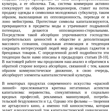
куль­тура, а ее оболочка. Так, система коммерции активно
спекулирует на образах революционеров, ставит на поток
продажу одежды и символики молодежных субкультур, таким
образом, выхолащивая их оппозиционность, переводя ее в
лоно мейнстрима. Протестные символы капитализируются,
превращаются в предметы моды и утрачивают подрывной
потенциал, делаются оппозици­онно-стерильными.
Посредством такой абсорбции упрочиваются господство
потребительских ценностей в обществе и деполитизация
массового сознания, социальная атомизация и тенденция
сокращать интересующий людей мир до модных гаджетов и
брендовых товаров. С определенной долей подробности эти
тенденции были нами описаны в предыдущих статьях [8-10].
В настоящей работе мы продолжим наш анализ и обратимся к
обратной стороне вопроса абсорбции, связанной с тем, каким
образом коммунистическое движение, в свою очередь,
абсорбирует элементы капиталистической культуры.
В некоторых продуктах современного искусства «красной
линией» просле­живается критика негативных аспектов
капитализма: неравенства, спекуля­тивных и социально
вредных профессий, рекламных манипуляций, потреби­
тельской бездуховности и т.д. Однако эти фильмы — творения
не артхаусного кино, а именно той киносистемы, которая
задает идеологический тон капита­листической цивилизации.