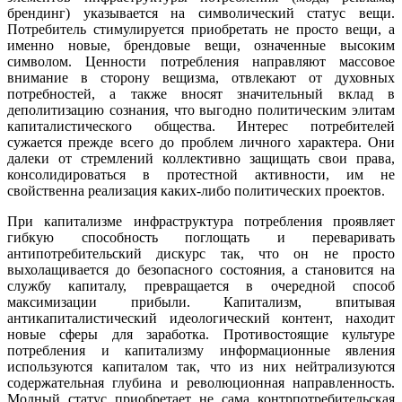
брендинг) указыва­ется на символический статус вещи.
Потребитель стимулируется приобретать не просто вещи, а
именно новые, брендовые вещи, означенные высоким
символом. Ценности потребления направляют массовое
внимание в сторону вещизма, отвлекают от духовных
потребностей, а также вносят значительный вклад в
деполитизацию сознания, что выгодно политическим элитам
капи­талистического общества. Интерес потребителей
сужается прежде всего до проблем личного характера. Они
далеки от стремлений коллективно защищать свои права,
консолидироваться в протестной активности, им не
свойственна реализация каких-либо политических проектов.
При капитализме инфраструктура потребления проявляет
гибкую спо­собность поглощать и переваривать
антипотребительский дискурс так, что он не просто
выхолащивается до безопасного состояния, а становится на
службу капиталу, превращается в очередной способ
максимизации прибы­ли. Капитализм, впитывая
антикапиталистический идеологический контент, находит
новые сферы для заработка. Противостоящие культуре
потребления и капитализму информационные явления
используются капиталом так, что из них нейтрализуются
содержательная глубина и революционная направ­ленность.
Модный статус приобретает не сама контрпотребительская