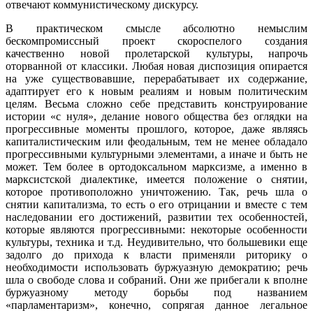
отвечают коммунистическому дискурсу.
В практическом смысле абсолютно немыслим
бескомпромиссный проект скороспелого создания
качественно новой пролетарской культуры, напрочь
оторванной от классики. Любая новая диспозиция опирается
на уже сущест­вовавшие, перерабатывает их содержание,
адаптирует его к новым реалиям и новым политическим
целям. Весьма сложно себе представить конструирование
истории «с нуля», делание нового общества без оглядки на
прогрессивные моменты прошлого, которое, даже являясь
капиталистическим или феодаль­ным, тем не менее обладало
прогрессивными культурными элементами, а иначе и быть не
может. Тем более в ортодоксальном марксизме, а именно в
мар­ксистской диалектике, имеется положение о снятии,
которое противоположно уничтожению. Так, речь шла о
снятии капитализма, то есть о его отрицании и вместе с тем
наследовании его достижений, развитии тех особенностей,
кото­рые являются прогрессивными: некоторые особенности
культуры, техника и т.д. Неудивительно, что большевики еще
задолго до прихода к власти применяли риторику о
необходимости использовать буржуазную демократию; речь
шла о свободе слова и собраний. Они же прибегали к вполне
буржуазному методу борьбы под названием
«парламентаризм», конечно, сопрягая данное легаль­ное