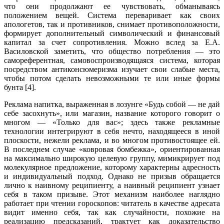
что они продолжают ее чувствовать, обманываясь
положением вещей. Система переваривает как своих
апологетов, так и противников, снимает противоположности,
формирует дополнительный символический и финансо­вый
капитал за счет сопротивления. Можно вслед за Е.А.
Василовской заметить, что общество потребления — это
самореферентная, самовоспроизводящаяся система, которая
посредством антиконсюмеризма изучает свои слабые места,
чтобы потом сделать невозможными те или иные формы
бунта [4].
Реклама напитка, выраженная в лозунге «Будь собой — не дай
себе засох­нуть», или магазин, название которого говорит о
многом — «Только для вас»; здесь также рекламные
технологии интегрируют в себя нечто, находящееся в иной
плоскости, нежели реклама, и во многом противостоящее ей.
В послед­нем случае «ковровая бомбежка», ориентированная
на максимально широкую целевую группу, мимикрирует под
молекулярное предложение, которому характерны адресность
и индивидуальный подход. Однако не призыв обраща­ется
лично к наивному реципиенту, а наивный реципиент узнает
себя в таком призыве. Этот механизм наиболее наглядно
работает при чтении гороскопов: читатель в качестве адресата
видит именно себя, так как случайности, похо­жие на
реализацию предсказаний, трактует как доказательство