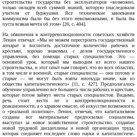
строительства государства без эксплуата­торов «возможно,
только овладев всей суммой знаний, которую унаследовали
учителя от буржуазии. Все технические завоевания
коммунизма были бы без этого невозможными, и была бы
пуста всякая мечта об этом» [26, с. 404].
На обвинения в контрреволюционности советских хозяйств
Ленин отвечал: «Мы не можем перестроить государственный
аппарат и воспитать достаточное количество рабочих и
крестьян, хорошо знакомых с делом государственного
управления, без помощи старых специалистов. Это —
основной урок, который мы выводим из всего нашего
строительства, и этот опыт нам говорит, что во всех областях,
в том числе и военной, старые специалисты — они потому и
старые — не могут быть взяты ниоткуда иначе, как из
общества капиталистического» [11, с. 427]. Предполагалось
обучение управлению все большего числа рабочих и крестьян,
которые потом займут места старых специалистов. Видимо,
речь стоит вести не о контрреволюционности и
реакционности, а о здравом смысле, об искусстве возможного,
о «реальной политике». Ленин, отмечая, что капитализ­мом
созданы все материальные предпосылки социализма,
выступал за новое хозяйственное строительство, создание
новой трудовой дисциплины и новой организации труда,
которая соединяет последнее слово науки и капиталистиче­