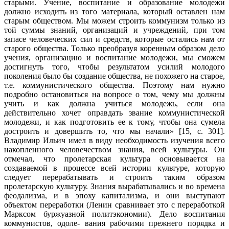
старыми. Учение, воспи­тание и образование молодежи
должно исходить из того материала, который оставлен нам
старым обществом. Мы можем строить коммунизм только из
той суммы знаний, организаций и учреждений, при том
запасе человеческих сил и средств, которые остались нам от
старого общества. Только преобра­зуя коренным образом дело
учения, организацию и воспитание молодежи, мы сможем
достигнуть того, чтобы результатом усилий молодого
поколения было бы создание общества, не похожего на старое,
т.е. коммунистического общества. Поэтому нам нужно
подробно остановиться на вопросе о том, чему мы должны
учить и как должна учиться молодежь, если она
действительно хочет оправдать звание коммунистической
молодежи, и как подготовить ее к тому, чтобы она сумела
достроить и довершить то, что мы начали» [15, с. 301].
Владимир Ильич имел в виду необходимость изучения всего
накопленного человечеством знания, всей культуры. Он
отмечал, что пролетарская культу­ра основывается на
создаваемой в процессе всей истории культуре, которую
следует перерабатывать и строить таким образом
пролетарскую культуру. Знания вырабатывались и во времена
феодализма, и в эпоху капитализма, и они выступают
объектом переработки (Ленин сравнивает это с переработкой
Марксом буржуазной политэкономии). Дело воспитания
коммунистов, одоле- вания рабочими прежнего порядка и