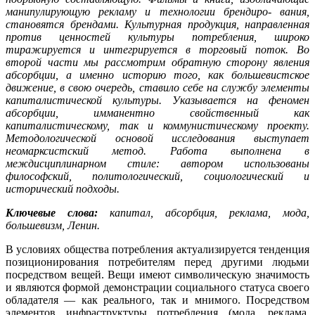
манипулирующую рекламу и технологии брендиро- вания,
становятся брендами. Культурная продукция, направленная
против ценностей культуры потребления, широко
тиражируется и интегрируется в торговый поток. Во
второй части мы рассмотрим обратную сторону явления
абсорбции, а именно исто­рию того, как большевистское
движение, в свою очередь, ставило себе на службу эле­менты
капиталистической культуры. Указывается на феномен
абсорбции, имманентно свойственный как
капиталистическому, так и коммунистическому проекту.
Методоло­гической основой исследования выступает
неомарксистский метод. Работа выполне­на в
междисциплинарном стиле: автором использованы
философский, политологиче­ский, социологический и
исторический подходы.
Ключевые слова:
капитал, абсорбция, реклама, мода,
большевизм, Ленин.
В условиях общества потребления актуализируется тенденция
позицио­нирования потребителям перед другими людьми
посредством вещей. Вещи имеют символическую значимость
и являются формой демонстрации социаль­ного статуса своего
обладателя — как реального, так и мнимого. Посредством
элементов инфраструктуры потребления (мода, реклама,