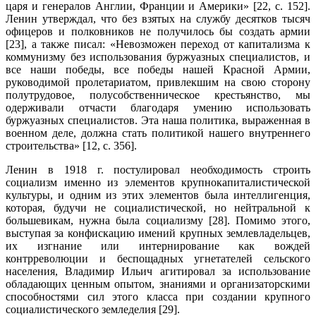
царя и генералов Англии, Франции и Америки» [22, с. 152].
Ленин утверждал, что без взятых на службу десятков тысяч
офицеров и пол­ковников не получилось бы создать армии
[23], а также писал: «Невозможен переход от капитализма к
коммунизму без использования буржуазных специ­алистов, и
все наши победы, все победы нашей Красной Армии,
руководимой пролетариатом, привлекшим на свою сторону
полутрудовое, полусобственни­ческое крестьянство, мы
одерживали отчасти благодаря умению использовать
буржуазных специалистов. Эта наша политика, выраженная в
военном деле, должна стать политикой нашего внутреннего
строительства» [12, с. 356].
Ленин в 1918 г. постулировал необходимость строить
социализм именно из элементов крупнокапиталистической
культуры, и одним из этих элементов была интеллигенция,
которая, будучи не социалистической, но нейтральной к
большевикам, нужна была социализму [28]. Помимо этого,
выступая за конфи­скацию имений крупных землевладельцев,
их изгнание или интернирование как вождей
контрреволюции и беспощадных угнетателей сельского
населения, Владимир Ильич агитировал за использование
обладающих ценным опытом, знаниями и организаторскими
способностями сил этого класса при создании крупного
социалистического земледелия [29].