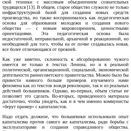
ской техники с массовым объединением сознательных
трудящихся [13]. В общем, старое общество служило не только
инфраструктурной базой для создания новых средств
производства, но также воспринималось как педагогическая
основа для образования молодежи и создания нового
общества — с новым мировоззрением, ценностными
ориентациями. Эта педагогическая основа была
недостаточной, неправильной, архаичной и реакционной, но
необходимой для того, чтобы на ее почве создавалась новая,
все более отличающаяся от прежней.
Как уже заметно, склонность к абсорбированию чужого
имеется не только в текстах Ленина, но и в реальной
политической, организационной, социальной, экономической
деятельности раннесоветского правительства. Можно было бы
привести намного больше примеров изучаемого нами
феномена как из текстов вождя революции, так и из реальных
действий большевиков. Однако, во-первых, объем статьи не
позволяет это сделать. Во-вторых, приведенного материала
достаточно, чтобы увидеть, как и в чем именно коммунисты
«берут пример» с капиталистов.
Надо отдать должное, что большевики использовали опыт
капитализма против самого же капитализма, ради борьбы с
эксплуататорами и создания справедливого общества.