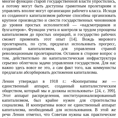
многие функции старой государственной власти упростились,
а потому могут быть доступны грамотным пролетариям и
управлять вполне могут организации рабочего класса. Исходя
из созданного капитализмом рабочие способны организовать
крупное производство и све­сти государственных чиновников
до уровня простых исполнителей — «над­смотрщиков и
бухгалтеров». Функции учета и контроля за трудом упрощены
капитализмом до простых операций, и государство рабочих
сможет применять этот опыт [14]. Вождь мирового
пролетариата, по сути, предлагал использовать прогресс,
созданный капитализмом, для управления страной
революционным пролетариатом. Оставим в стороне вопрос о
том, действительно ли капита­листическая инфраструктура
серьезно облегчила задачи управления госу­дарством. Для нас
важно здесь вовсе не это, а сам факт того, как коммунисты
предлагали абсорбировать достижения капитализма.
Ленин утверждал в 1918 г.: «Кооперативы же —
единственный аппарат, созданный капиталистическим
обществом, который мы и должны использо­вать» [24, с. 399].
Этот аппарат распределения, институционализированный
капитализмом, был крайне нужен для строительства
социализма. И кооперати­вы вовсе не единственный аппарат
капитализма, необходимый для использова­ния. В этой же
речи Ленин отметил, что Советам нужны как практические