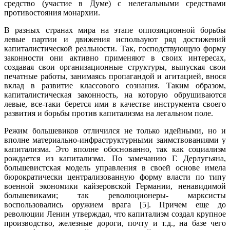
средство (участие в Думе) с нелегальными средствами
противостояния монархии.
В разных странах мира на этапе оппозиционной борьбы
левые партии и движения используют ряд достижений
капиталистической реальности. Так, господствующую форму
законности они активно применяют в своих интересах,
создавая свои организационные структуры, выпуская свои
печатные работы, занимаясь пропагандой и агитацией, внося
вклад в развитие классового созна­ния. Таким образом,
капиталистическая законность, на которую обрушиваются
левые, все-таки берется ими в качестве инструмента своего
развития и борьбы против капитализма на легальном поле.
Режим большевиков отличился не только идейными, но и
вполне мате­риально-инфраструктурными заимствованиями у
капитализма. Это вполне обоснованно, так как социализм
рождается из капитализма. По замечанию Г. Дерлугьяна,
большевистская модель управления в своей основе имела
бюрократически централизованную форму власти по типу
военной экономики кайзеровской Германии, ненавидимой
большевиками; так революционеры- марксисты
воспользовались оружием врага [5]. Причем еще до
революции Ленин утверждал, что капитализм создал крупное
производство, железные дороги, почту и т.д., на базе чего