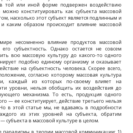
 в той или иной форме подвержен воздействию
а можно конституировать как субъекта массовой
том, насколько этот субъект является подлинным и
, и каким образом происходит влияние массовой
мире несомненно влияние продуктов массовой
 его субъектность. Однако остается не совсем
ить всю массовую культуру до какого-то одного
онирует подобно единому организму и оказывает
йствие на субъектность человека. Скорее всего,
положение, согласно которому массовая культура
ни, каждый из которых по-своему влияет на
 эти уровни, нельзя обобщить их воздействия до
ующего механизма. То есть, продукция одного
ого — ее конституирует, действие третьего нельзя
 Но в этой статье мы, не вдаваясь в подробности
аждого из этих уровней на субъекта, обратим
 субъекта в массовой культуре в целом.
е парадигмы в теории массовой коммуникации: 1)