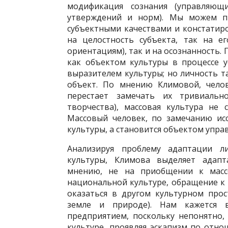
модификация сознания (управляю
утверждений и норм). Мы можем п
субъектными качествами и констатир
на целостность субъекта, так на 
ориентациям), так и на осознанность.
как объектом культуры в процессе у
выразителем культуры; но личность т
объект. По мнению Климовой, челов
перестает замечать их тривиальн
творчества), массовая культура не
Массовый человек, по замечанию ис
культуры, а становится объектом упра
Анализируя проблему адаптации ли
культуры, Климова выделяет адап
мнению, не на приобщении к массо
национальной культуре, обращение к 
оказаться в другом культурном про
земле и природе). Нам кажется 
предприятием, поскольку непонятно,
культуре, проявляя эскапизм по отно