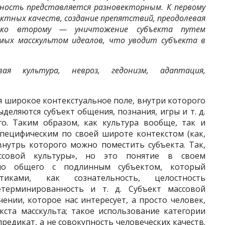
тность представляется разновекторным. К первому
ктных качеств, создание препятствий, преодолевая
; ко второму — уничтожение субъекта путем
мых масскультом идеалов, что уводит субъекта в
вая культура, невроз, гедонизм, адаптация,
я широкое контекстуальное поле, внутри которого
деляются субъект общения, познания, игры и т. д.
о. Таким образом, как культура вообще, так и
специфическим по своей широте контекстом (как,
внутрь которого можно поместить субъекта. Так,
ассовой культуры», но это понятие в своем
ло общего с подлинным субъектом, который
тиками, как сознательность, целостность
етерминированность и т. д. Субъект массовой
ении, которое нас интересует, а просто человек,
ста масскульта; такое использование категории
предикат, а не совокупность человеческих качеств.