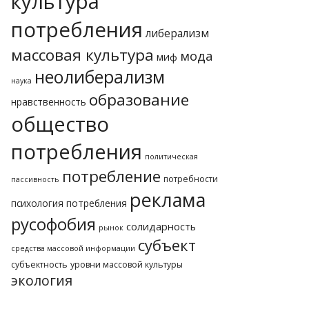
культура
потребления
либерализм
массовая культура
мода
миф
неолиберализм
наука
образование
нравственность
общество
потребления
политическая
потребление
потребности
пассивность
реклама
психология потребления
русофобия
солидарность
рынок
субъект
средства массовой информации
субъектность
уровни массовой культуры
экология