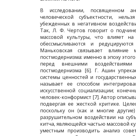
В исследовании, посвященном ан
человеческой субъектности, нель
убежденных в негативном воздействи
Так, Л. Ф. Чертов говорит о подчин
массовой культуры, что влияет на 
обессмысливаются и редуцируются 
Маньковская связывает влияние 
постмодернизма: именно в эпоху этого
перед внешними воздействиями
постмодернизма [6]. Г. Ашин упрек
системы ценностей и государственны
называет ее способом интегрирова
искусственной социализации; конеч
человек-конформист [7]. Автор описыв
подвергая ее жесткой критике. Целе
поскольку он (как и многие другие
разрушительном воздействии на субъ
китча, являющейся частью массовой кул
уместным производить анализ совет