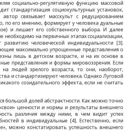
деляя социально-регулятивную функцию массовой
одит стандартизация социокультурных установок,
; автор связывает масскульт с редуцированием
о, по его мнению, формирует у человека дуальные
жое) и лишает его собственного выбора. И далее
ие необходимо на первичных этапах социализации,
развитию человеческой индивидуальности [3].
рующие максимально упрощенные представления о
езны лишь в детском возрасте, и на их основе в
ные представления и формы мировоззрения. Если
 на людей зрелого возраста, то они, наоборот,
тва и стандартизируют человека. Однако Луговой
икакого созидательного эффекта, если не считать
я большой долей абстрактности. Как можно точно
 «свои» ценности и нормы и результаты внешнего
вность различия между ними, в чем видит успех
ностей в индивидуальные [4]. Естественно, если
ое», можно констатировать успешность внешнего