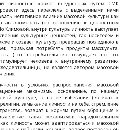
щий личностью каркас внедренных путем СМК
ровести здесь параллель с выделенными нами
овать негативное влияние массовой культуры как
его автономность (по отношению к ценностным
 По Климовой, внутри культуры личность выступает
своения культурных ценностей, так носителем и
акже и создает культуру, превращая последнюю в
ек, привыкая потреблять продукты масскульта,
ость (это потребительство отчуждает его от
 стимулирует человека к внутреннему развитию.
следовательницы, не является автором массовой
вления.
чности в условиях распространения массовой
тационные механизмы, основанные, по нашему
вой культуре, а на ее избегании (возврат к
религии, замыкание личности на себе, стремление
странстве, возврат к корням путем обращения к
выделение таких механизмов парадоксальным
 как личность может адаптироваться к массовой
шению к ней (если, конечно, вопрос поставлен об