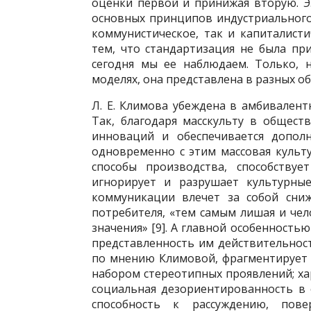
оценки первой и принижая вторую. Э
основных принципов индустриального
коммунистическое, так и капиталисти
тем, что стандартизация не была п
сегодня мы ее наблюдаем. Только, 
моделях, она представлена в разных об
Л. Е. Климова убеждена в амбивалент
Так, благодаря масскульту в общест
инноваций и обеспечивается допол
одновременно с этим массовая культ
способы производства, способству
игнорирует и разрушает культурные
коммуникации влечет за собой сни
потребителя, «тем самым лишая и чел
значения» [9]. А главной особенность
представленность им действительност
по мнению Климовой, фрагментирует 
набором стереотипных проявлений; х
социальная дезориентированность в
способность к рассуждению, пове