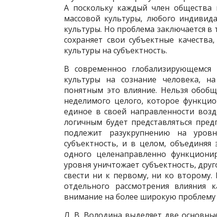
А поскольку каждый член общества
массовой культуры, любого индивид
культуры. Но проблема заключается в 
сохраняет свои субъектные качества
культуры на субъектность.
В современноо глобализирующемся 
культуры на сознание человека, на
понятным это влияние. Нельзя обобщ
неделимого целого, которое функци
единое в своей направленности возде
логичным будет представляться пред
подлежит разукрупнению на уров
субъектность, и в целом, объединяя
одного целенаправленно функционир
уровня уничтожает субъектность, друг
свести ни к первому, ни ко второму.
отдельного рассмотрения влияния к
внимание на более широкую проблему —
Л. В. Володина выделяет две основны