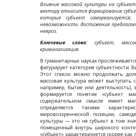
Влияние массовой культуры на субъек
вектору относится формирование субъе
которые субъект самореализуется
невозможности достижения предлагае
невроз.
Ключевые слова
: субъект, массо
криминализация.
В гуманитарных науках прослеживаетс
фигурирует категория субъектности. Вы
Этот список можно продолжать долг
массовая культура может выступать 
например, бытие или деятельность), 
формируется понятие «субъект м
содержательном смысле имеет ма
определяется такими характерис
мировоззренческой позиции, самод
культуры — это не субъект в том знач
помещенный внутрь широкого контек
«субъект» характеризуется скорее как 