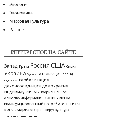
Экология
Экономика
Массовая культура
Разное
ИНТЕРЕСНОЕ НА САЙТЕ
США
Россия
Запад
Крым
Сирия
Украина
атомизация
бренд
Фукуяма
глобализация
гедонизм
деконсолидация
демократия
индивидуализм
информационное
капитализм
информация
общество
китч
квалифицированный потребитель
консюмеризм
коронавирус
культура