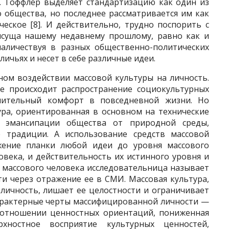
. Тоффлер выделяет стандартизацию как один из
 общества, но последнее рассматривается им как
ческое [8]. И действительно, трудно поспорить с
рисуща нашему недавнему прошлому, равно как и
наличествуя в разных общественно-политических
личьях и несет в себе различные идеи.
ном воздействии массовой культуры на личность.
ве происходит распространение социокультурных
нительный комфорт в повседневной жизни. Но
ура, ориентированная в основном на технические
ет эмансипации общества от природной среды,
 традиции. А использование средств массовой
жение планки любой идеи до уровня массового
овека, и действительность их истинного уровня и
ю массового человека исследовательница называет
и через отражение ее в СМИ. Массовая культура,
личность, лишает ее целостности и ограничивает
арактерные черты массифицированной личности —
 отношении ценностных ориентаций, пониженная
рхностное восприятие культурных ценностей,