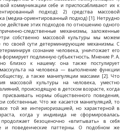
овой коммуникации себе и приспосабливают их к
ентированный подход); 2) средства массовой
а (медиа-ориентированный подход) [1]. Нетрудно
ое действие этих подходов по отношению одного
причинно-следственные механизмы, заложенные
утри собственно массовой культуры мы можем
 по своей сути детерминирующие механизмы. С
детерминируя сознание человека, уничтожает его
а формирует подлинную субъектность. Мнение Р. А.
но близко к нашему: она также постулирует
 масскульта на человека — выполнение функции
обществу, а также манипуляции массами [2]. Что
вия массовой культуры на человека, уместно
лияний, происходящую в детском возрасте, когда
н присваивать нормы общественного поведения,
и собственные. Что же касается манипуляций, то
 все той же интериоризацией, но характерной в
зраста, когда у индивида не сформировалась
 продолжает безоценочно «впитывать» в себя
ие и поведенческие паттерны. О подобном же