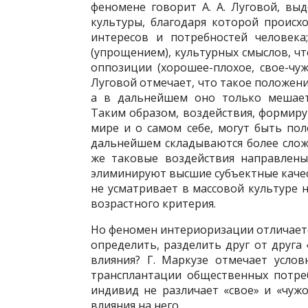
феномене говорит А. А. Луговой, вы
культуры, благодаря которой происх
интересов и потребностей человека
(упрощением), культурных смыслов, чт
оппозиции (хорошее-плохое, свое-чу
Луговой отмечает, что такое положен
а в дальнейшем оно только мешает 
Таким образом, воздействия, форми
мире и о самом себе, могут быть пол
дальнейшем складываются более слож
же таковые воздействия направлены
элиминируют высшие субъектные качес
не усматривает в массовой культуре н
возрастного критерия.
Но феномен интериоризации отличаетс
определить, разделить друг от друга
влияния? Г. Маркузе отмечает усло
трансплантации общественных потреб
индивид не различает «свое» и «чуж
влияния на него.