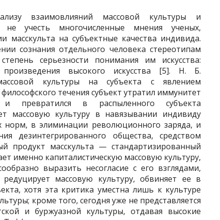
ализу взаимовлияний массовой культуры и
зя не учесть многочисленные мнения ученых,
и масскульта на субъектные качества индивида.
ении сознания отдельного человека стереотипам
степень серьезности понимания им искусства:
произведения высокого искусства [5]. Н. Б.
массовой культуры на субъекта с явлением
 философского течения субъект утратил иммунитет
 и превратился в распыленного субъекта
ает массовую культуру в навязывании индивиду
х норм, в элиминации революционного заряда, и
ния дезинтегрированного общества, средством
ный продукт масскульта — стандартизированный
ает именно капиталистическую массовую культуру,
сообразно выразить несогласие с его взглядами,
) редуцирует массовую культуру, обвиняет ее в
екта, хотя эта критика уместна лишь к культуре
ьтуры; кроме того, сегодня уже не представляется
ской и буржуазной культуры, отдавая высокие