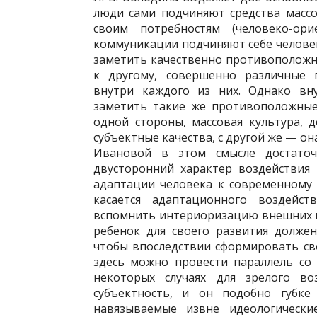
люди сами подчиняют средства масс
своим потребностям (человеко-ори
коммуникации подчиняют себе человек
заметить качественно противоположн
к другому, совершенно различные 
внутри каждого из них. Однако вн
заметить такие же противоположные
одной стороны, массовая культура, 
субъектные качества, с другой же — он
Ивановой в этом смысле достаточ
двусторонний характер воздействия
адаптации человека к современному 
касается адаптационного воздейст
вспомнить интериоризацию внешних в
ребенок для своего развития долже
чтобы впоследствии сформировать сво
здесь можно провести параллель со
некоторых случаях для зрелого во
субъектность, и он подобно губке
навязываемые извне идеологическ