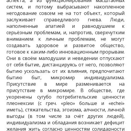
аспекта, а из функционирования масштабных
систем, и потому выбрасывают накопленное
негодование совсем не на тот объект, который
заслуживает справедливого гнева. Люди,
наполненные апатией и равнодушием к
серьёзным проблемам, и, напротив, сверхчутким
вниманием к личным проблемам, не могут
создавать здоровое и развитое общество,
готовое к каким-либо инновационным прорывам.
Они в своём малодушии и неведении отпускают
от себя бытие, дистанцируясь от него, позволяют
бытию ускользать от их влияния, предпочитают
бытию быт, микромир индивидуализма.
Присутствие в мире разменивается на
присутствие в микромире. В обществе, где
укоренены сугубо потребительские ценности
плеонексии (с греч. «pleo» больше и «echei»
иметь), стяжательства, эгоизма, алчности, личной
выгоды (в том числе за счёт других людей),
индивидуализма и обладания возникает дефицит
желания жить согласно ценностям солидарности