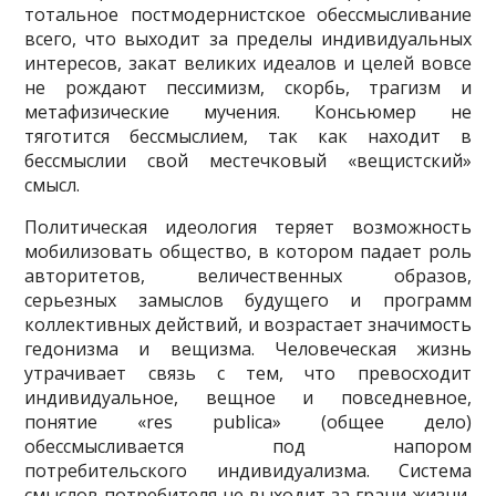
тотальное постмодернистское обессмысливание
всего, что выходит за пределы индивидуальных
интересов, закат великих идеалов и целей вовсе
не рождают пессимизм, скорбь, трагизм и
метафизические мучения. Консьюмер не
тяготится бессмыслием, так как находит в
бессмыслии свой местечковый «вещистский»
смысл.
Политическая идеология теряет возможность
мобилизовать общество, в котором падает роль
авторитетов, величественных образов,
серьезных замыслов будущего и программ
коллективных действий, и возрастает значимость
гедонизма и вещизма. Человеческая жизнь
утрачивает связь с тем, что превосходит
индивидуальное, вещное и повседневное,
понятие «res publica» (общее дело)
обессмысливается под напором
потребительского индивидуализма. Система
смыслов потребителя не выходит за грани жизни,