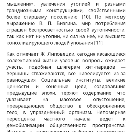
мышления», увлечения утопией и разными
грандиозными конструкциями, свойственными
более старшему поколению [10]. По меткому
выражению В. П. Визгина, мир потребления
страшен беспросветностью своей аутопичности,
так как нет ни утопии, ни сил на неё, ни высшего
консолидирующего людей упования [11].
Как отмечает Ж. Липовецки, сегодня касающиеся
коллективной жизни узловые вопросы ожидает
участь, подобная шлягерам хит-парадов —
вершины сглаживаются, все нивелируется из-за
равнодушия. Социальные институты, великие
ценности и конечные цели, создававшие
предыдущие эпохи, теряют содержание, что
указывает на массовое опустошение,
превращающее общество в обескровленное
тело, в упразднённый организм. Непомерная
переоценка частного начала ведёт к
демобилизации общественного пространства.
Интерес к политическим выборам напоминает