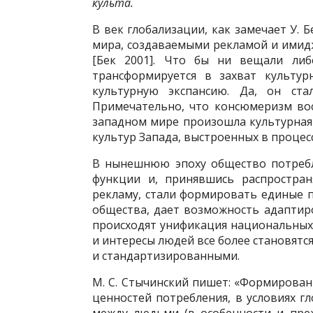
культа.
В век глобализации, как замечает У.
мира, создаваемыми рекламой и имид
[Бек 2001]. Что бы ни вещали либ
трансформируется в захват культур
культурную экспансию. Да, он ст
Примечательно, что консюмеризм вос
западном мире произошла культурная
культур Запада, выстроенных в процес
В нынешнюю эпоху общество потребл
функции и, принявшись распростран
рекламу, стали формировать единые п
общества, дает возможность адаптиро
происходят унификация национальных 
и интересы людей все более становят
и стандартизированными.
М. С. Стычинский пишет: «Формирован
ценностей потребления, в условиях г