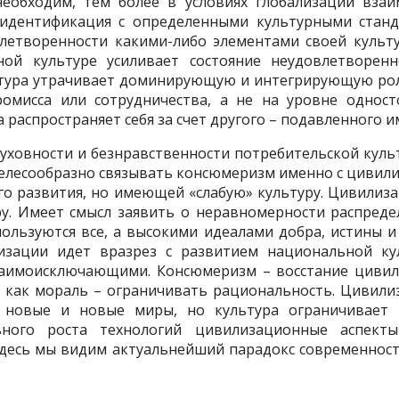
еобходим, тем более в условиях глобализации взаи
 идентификация с определенными культурными станда
летворенности какими-либо элементами своей культу
й культуре усиливает состояние неудовлетворенн
ьтура утрачивает доминирующую и интегрирующую рол
омисса или сотрудничества, а не на уровне одност
 распространяет себя за счет другого – подавленного им
духовности и безнравственности потребительской культ
 целесообразно связывать консюмеризм именно с цивил
го развития, но имеющей «слабую» культуру. Цивилиза
ру. Имеет смысл заявить о неравномерности распред
ользуются все, а высокими идеалами добра, истины и
изации идет вразрез с развитием национальной ку
заимоисключающими. Консюмеризм – восстание цивили
 как мораль – ограничивать рациональность. Цивили
 новые и новые миры, но культура ограничивает 
ьного роста технологий цивилизационные аспекты
Здесь мы видим актуальнейший парадокс современнос