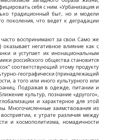
имволизмом западного образа жизни,
ицировать себя с ним. «Урбанизация и
лько традиционный быт, но и модели
о поколения, что ведет к деградации
 часто воспринимают за свои. Само же
) оказывает негативное влияние как с
рынки и уступает их инонациональным
мики российского общества становится
есок” соответствующий этому продукту
ультурно-географически (принадлежащий
сти, а того или иного культурного или
границ. Подражая в одежде, питании и
ближение культур, познание «другого»,
глобализации и характерное для этой
уры. Многочисленные заимствования из
восприятии, к утрате различия между
ти и космополитизма, номадичности