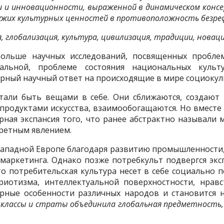
 и инновационности, выраженной в динамическом консе
чужих культурных ценностей в противоположность безр
 глобализация, культура, цивилизация, традиции, новаци
больше научных исследований, посвященных пробл
альной, проблеме состояния национальных культу
ерный научный ответ на происходящие в мире социокул
тали быть вещами в себе. Они сближаются, создают
продуктами искусства, взаимообогащаются. Но вместе с
урная экспансия того, что ранее абстрактно называли
кретным явлением.
Западной Европе благодаря развитию промышленности
маркетинга. Однако позже потребкульт подвергся экс
о потребительская культура несет в себе социально
риотизма, интеллектуальной поверхностности, нравс
урные особенности различных народов и становится 
 классы и страты объединила глобальная предметность, 