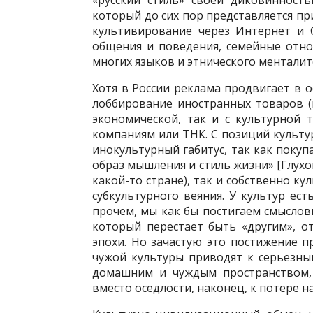
«русский стиль» своей диковинност
который до сих пор представляется п
культивирование через Интернет и 
общения и поведения, семейные отно
многих языков и этнического менталите
Хотя в России реклама продвигает в 
лоббирование иностранных товаров (п
экономической, так и с культурной 
компаниям или ТНК. С позиций культу
инокультурный габитус, так как поку
образ мышления и стиль жизни» [Глухо
какой-то стране), так и собственно к
субкультурного веяния. У культур ес
прочем, мы как бы постигаем смысловы
который перестает быть «другим», о
эпохи. Но зачастую это постижение п
чужой культуры приводят к серьезны
домашним и чуждым пространством,
вместо оседлости, наконец, к потере 