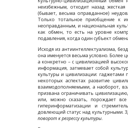
Культурно-цивилизационный обмен н
неизбежным, отходит назад жесткая
(бывает, весьма оправданное) неудов
Только тотальное приобщение к ино
неоправданным, и национальная кул
как обмен, то есть на уровне компр
подавления, когда один субъект обмена
Исходя из антиинтеллектуализма, без
она именуется весьма условно. Более
а конкретно – с цивилизацией высоко
информация, затмевает собой культу
культуры и цивилизации: гаджетами п
некоторых аспектах развитие цивил
взаимодополняемыми, а наоборот, в
призвана ограничивать цивилизацию,
или, можно сказать, порождает все
гиперинформатизации и стремител
довлеющий статус над культурными. 
поворот к регрессу культуры
.