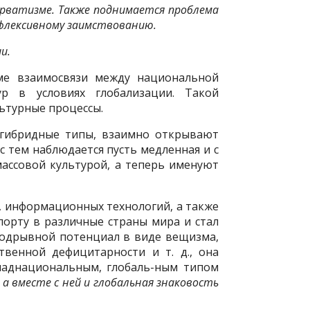
рватизме. Также поднимается проблема
ефлексивному заимствованию.
и.
еме взаимосвязи между национальной
р в условиях глобализации. Такой
ьтурные процессы.
 гибридные типы, взаимно открывают
 тем наблюдается пусть медленная и с
 массовой культурой, а теперь именуют
, информационных технологий, а также
порту в различные страны мира и стал
 подрывной потенциал в виде вещизма,
твенной дефицитарности и т. д., она
наднациональным, глобаль-ным типом
а вместе с ней и глобальная знаковость