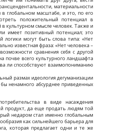
легче им понимать друг друга, вести
етрансцендентальности, материальности
 в глобальном масштабе, и это, по его
мотреть положительный потенциал в
в культурном смысле человек. Также и
ли имеет позитивный потенциал; это
 логики могут быть слова типа: «Нет
ально известная фраза: «Нет человека –
 возможности сравнения себя с другой
на почве всего культурного ландшафта
едва ли способствуют взаимопониманию
льный размах идеология дегуманизации
о бы ненамного абсурднее приведенных
потребительства в виде насаждения
ой продукт, да еще продать людям той
торый недаром стал именно глобальным
ообразия как сильнейшего барьера для
га, которая предлагает одни и те же