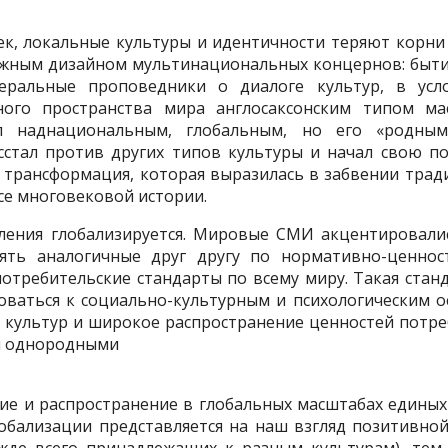
 Бек, локальные культуры и идентичности теряют корн
жным дизайном мультинациональных концернов: быти
еральные проповедники о диалоге культур, в усло
ного пространства мира англосаксонским типом ма
ал наднациональным, глобальным, но его «родны
стал против других типов культуры и начал свою по
 трансформация, которая выразилась в забвении трад
се многовековой истории.
ения глобализируется. Мировые СМИ акцентировали
ять аналогичные друг другу по нормативно-ценно
отребительские стандарты по всему миру. Такая станд
ваться к социально-культурным и психологическим ос
культур и широкое распространение ценностей потреб
ся однородными
ие и распространение в глобальных масштабах единых 
лобализации представляется на наш взгляд позитивн