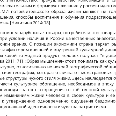
ью, эпатажностью, причудливостью комбинаций и с
ривлекательным и формирует желание у россиян идентиф
СМИ потребительского образа жизни меняют не то
шения, способы воспитания и обучения подрастающег
та» [Никитина 2014: 78].
основном зарубежные товары, потребители эти товары
ри условии наличия в России качественных аналогов
точки зрения. С позиции экономики страна теряет 
ры «фактором внешней и внутренней культурной дина
пая какой-то модный продукт, человек получает “в дов
ва 2011: 71]. «Образ мышления» стоит понимать как к
ультурно, относительно не некоей географической общно
ть своя география, которая отлична от межстрановых 
е структуры чужого стиля жизни. Здесь наблюдается с
тчасти культурное обогащение, необходимое в эпоху 
роисходит за счет отвращения от собственной культ
м изменениям жизни человека в своей культуре и ее 
 к утверждению одновременно ощущения бездомнос
национальной идентичности и чувства патриотизма.