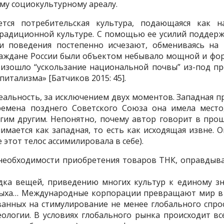
му социокультурному ареалу.
тся потребительская культура, подающаяся как 
традиционной культуре. С помощью ее усилий поддер
и поведения постепенно исчезают, обмениваясь на 
граждане России были объектом небывало мощной и фо
изошло “ускользание национальной почвы” из-под пр
итализма» [Батчиков 2015: 45].
еальность, за исключением двух моментов. Западная 
ремена позднего Советского Союза она имела мест
огим другим. Непонятно, почему автор говорит в про
имается как западная, то есть как исходящая извне. 
этот телос ассимилировала в себе).
 необходимости приобретения товаров ТНК, оправдыв
дка вещей, приведению многих культур к единому з
тдыха… Международные корпорации превращают мир в 
анных на стимулирование не менее глобального спрос
ологии. В условиях глобального рынка происходит 