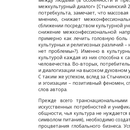
между людьми (в особенности и преж
межкультурный диалог» [Стычинский 20
потребкульта, замечает, что массовая
мнению, снижает межконфессиональ
сближении посредством культурной ун
снижение межконфессиональной напр
примерно как лечить головную боль 
культурных и религиозных различий – н
нет проблемы»?). Именно в культурны
культурой каждая из них способна к 
человечества. Во-вторых, потребител
и диалогизации на высоком духовном 
С таким же успехом, вслед за Стычин
и эгоизации – позитивный феномен, с
слов автора.
Прежде всего транснациональными 
искусственных потребностей и унифик
общности, чья культура не нуждается
символом питания), необходимо созда
процветания глобального бизнеса. У