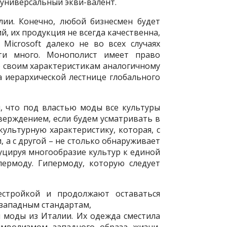
в универсальный экви-валент.
ии. Конечно, любой бизнесмен будет
й, их продукция не всегда качественна,
Microsoft далеко не во всех случаях
ти много. Монополист имеет право
о своим характеристикам аналогичному
а иерархической лестнице глобального
, что под властью моды все культуры
верждением, если будем усматривать в
ультурную характеристику, которая, с
 а с другой – не столько обнаруживает
дуцируя многообразие культур к единой
пермоду. Гипермоду, которую следует
естройкой и продолжают оставаться
западным стандартам,
 моды из Италии. Их одежда сместила