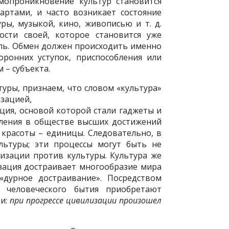
мопроникновение культур становится
ртами, и часто возникает состояние
ры, музыкой, кино, живописью и т. д.
ости своей, которое становится уже
ь. Обмен должен происходить именно
оронних уступок, приспособления или
 – субъекта.
уры, признаем, что словом «культура»
изацией,
ция, основой которой стали гаджеты и
еления в обществе высших достижений
 красоты – единицы. Следовательно, в
льтуры; эти процессы могут быть не
зации против культуры. Культура же
зация достраивает многообразие мира
«дурное достраивание». Посредством
 человеческого бытия приобретают
ти:
при прогрессе цивилизации произошел