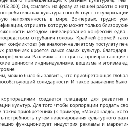
де всего принадлежащих к разным культурам), тем 
15: 300]. Он, ссылаясь на фразу из нашей работы о н
 потребительская культура способствует секуляризации
ную напряженность в мире. Во-первых, трудно ус
ификации, отрицать которую может только близорукий 
яженности методом нивелирования конфессий едва 
посредством отрубания головы. Крайней формой такой
ет конфликтов» (не аналогична ли этому постулату печ
х различиях кроется смысл самих культур, благодаря
саморефлексии. Различия – это цветы, произрастающие 
ьские ценности индивидуализма, вещизма и эгоизма 
уровне.
ским, можно было бы заявить, что приобретающая глоба
пособствующий солидарности. И такое заявление был
корпорациями создается плацдарм для развития 
ации культур. Для того чтобы корпорации продать св
 в таких приобретениях (к примеру, «Макдоналдс», ко
ть потребность путем нивелирования культурного разн
спешно функционирует индустрия рекламы и маркетин