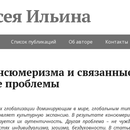
сея Ильина
Список публикаций
Об авторе
Контакты
нсюмеризма и связанные
е проблемы
ях глобализации доминирующим
в мире, глобальным ти
вляет культурную экспансию. В результате консюмер
зуется их аутентичность. Другая проблема – не чужд
тях индивидуализма, эгоизма, бездуховности. В стать