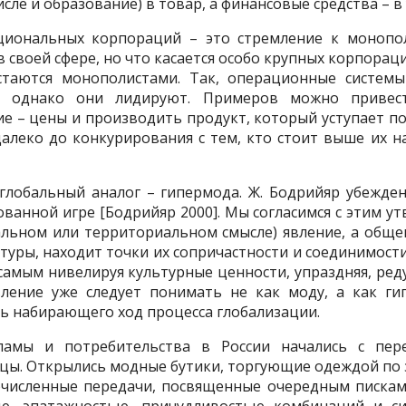
исле и образование) в товар, а финансовые средства – 
ациональных корпораций – это стремление к монопол
своей сфере, но что касается особо крупных корпораци
стаются монополистами. Так, операционные системы 
м, однако они лидируют. Примеров можно привес
ие – цены и производить продукт, который уступает п
алеко до конкурирования с тем, кто стоит выше их н
лобальный аналог – гипермода. Ж. Бодрийяр убежден
ванной игре [Бодрийяр 2000]. Мы согласимся с этим ут
льном или территориальном смысле) явление, а общек
туры, находит точки их сопричастности и соединимости,
 самым нивелируя культурные ценности, упраздняя, ре
ление уже следует понимать не как моду, а как ги
ь набирающего ход процесса глобализации.
амы и потребительства в России начались с пер
цы. Открылись модные бутики, торгующие одеждой по 
численные передачи, посвященные очередным пискам