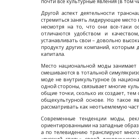
почти все культурные явления (в том ч
Другой аспект деятельности трансн
стремиться занять лидирующее место в 
несмотря на то, что они все-таки о
отличаются удобством и качество
устанавливать свои – довольно высок
продукту других компаний, которым д
капитала.
Место национальной моды занимает г
смешиваются в тотальной симулякризо
моде не внутрикультурное (в национа
одной стороны, связывает многие куль
общие точки, сколько их создает, тем
общекультурной основе. Но такое яв
рассматривать как неотъемлемую част
Современные тенденции моды, рекл
ориентированными на западные образ
а по телевидению транслируют много