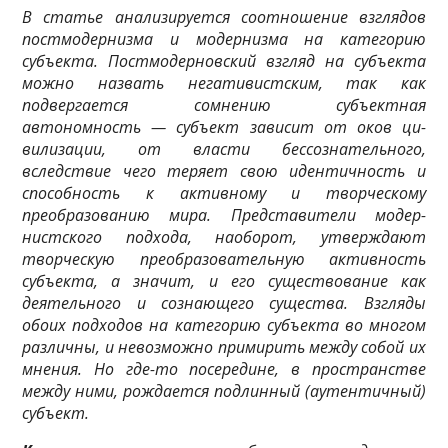
В статье анализируется соотношение взглядов
постмодернизма и модернизма на катего­рию
субъекта. Постмодерновский взгляд на субъекта
можно назвать негативистским, так как
подвергается сомнению субъектная
автономность — субъект зависит от оков ци­
вилизации, от власти бессознательного,
вследствие чего теряет свою идентичность и
способность к активному и творческому
преобразованию мира. Представители модер­
нистского подхода, наоборот, утверждают
творческую преобразовательную активность
субъекта, а значит, и его существование как
деятельного и сознающего существа. Взгля­ды
обоих подходов на категорию субъекта во многом
различны, и невозможно прими­рить между собой их
мнения. Но где-то посередине, в пространстве
между ними, рожда­ется подлинный (аутентичный)
субъект.