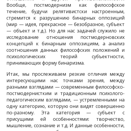
Вообще, постмодернизм как философ­ское
течение, будучи релятивистски настроенным,
стремится к разрушению бинарных оппозиций
(мир — идея, прекрасное — безобразное, субъект
— объект и т.д.). Но для нас задачей служило не
исследование отношения постмодерновских
концепций к бинар­ным оппозициям, а анализ
соотношения данных философских положений и
психологических теорий субъектности,
принимающих форму бинаризма.
Итак, мы прослеживаем резкие отличия между
интересующими нас точками зрения, между
разными взглядами — современным философско-
постмодернистким и традиционным психолого-
педагогическим взглядами, — устремленными на
одну категорию, ко­торую они видят совершенно
по-разному. Эта кате­гория — субъект с
присущими ей особенностями: творчество,
мышление, сознание и т.д. И данные особенности,