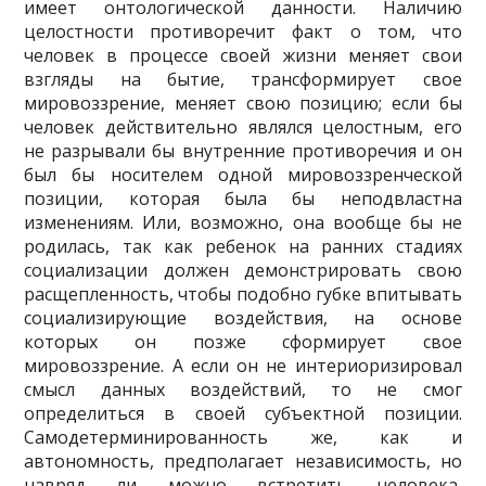
имеет онтологической данности. Наличию
целостности противоречит факт о том, что
человек в процессе своей жизни меняет свои
взгляды на бытие, трансформирует свое
мировоззрение, меняет свою позицию; если бы
человек действительно являлся целостным, его
не разрывали бы внутренние противоречия и он
был бы носителем одной миро­воззренческой
позиции, которая была бы непод­властна
изменениям. Или, возможно, она вообще бы не
родилась, так как ребенок на ранних стадиях
соци­ализации должен демонстрировать свою
расщеплен­ность, чтобы подобно губке впитывать
социализиру­ющие воздействия, на основе
которых он позже сформирует свое
мировоззрение. А если он не интериоризировал
смысл данных воздействий, то не смог
определиться в своей субъектной позиции.
Самоде­терминированность же, как и
автономность, предпо­лагает независимость, но
навряд ли можно встретить человека,