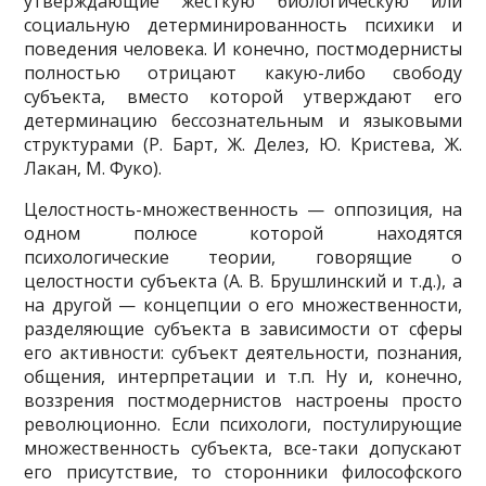
утверждающие жесткую биологическую или
социальную детерминированность психики и
пове­дения человека. И конечно, постмодернисты
полнос­тью отрицают какую-либо свободу
субъекта, вместо которой утверждают его
детерминацию бессозна­тельным и языковыми
структурами (Р. Барт, Ж. Де­лез, Ю. Кристева, Ж.
Лакан, М. Фуко).
Целостность-множественность — оппозиция, на
одном полюсе которой находятся
психологические тео­рии, говорящие о
целостности субъекта (А. В. Бруш­линский и т.д.), а
на другой — концепции о его множе­ственности,
разделяющие субъекта в зависимости от сферы
его активности: субъект деятельности, позна­ния,
общения, интерпретации и т.п. Ну и, конечно,
воззрения постмодернистов настроены просто
рево­люционно. Если психологи, постулирующие
множе­ственность субъекта, все-таки допускают
его при­сутствие, то сторонники философского