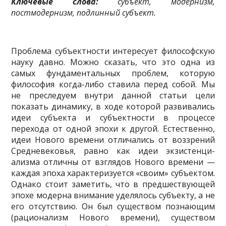
Ключевые слова:
субъект, модернизм,
постмодернизм, подлинный субъект.
Проблема субъектности интересует философ­скую
науку давно. Можно сказать, что это одна из
самых фундаментальных проблем, которую
филосо­фия когда-либо ставила перед собой. Мы
не преследу­ем внутри данной статьи цели
показать динамику, в ходе которой развивались
идеи субъекта и субъект­ности в процессе
перехода от одной эпохи к другой. Естественно,
идеи Нового времени отличались от воз­зрений
Средневековья, равно как идеи экзистенци­
ализма отличны от взглядов Нового времени —
каж­дая эпоха характеризуется «своим» субъектом.
Одна­ко стоит заметить, что в предшествующей
эпохе мо­дерна внимание уделялось субъекту, а не
его отсут­ствию. Он был существом познающим
(рационализм Нового времени), существом