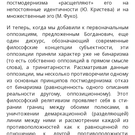
постмодер­низма «расщепляют» его на
непостоянные идентичнос­ти (Ю. Кристева) и на
множественные эго (М. Фуко).
И теперь, когда мы добавили к первоначальным
оппозициям, предложенным Богданович, еще
один дискурс, обозначающий современные
философские концепции субъектности, эти
оппозиции приняли ха­рактер уже не бинаризма
(то есть собственно оппо­зиций в прямом смысле
слова), а тринитарности. Рас­сматривая данные
оппозиции, мы несколько противо­речили одному
из основных принципов постмодер­низма: отказ
от бинаризма (равноценность одного описания
реальности другому, оппозиционному). Этот
философский релятивизм проявляет себя в сти­
рании границ между обоими полюсами, в
уничтоже­нии демаркационной (разделяющей)
линии между ни­ми и рассмотрении каждой из
противоположностей как к равноценной по
отношению к другой противо­положности.