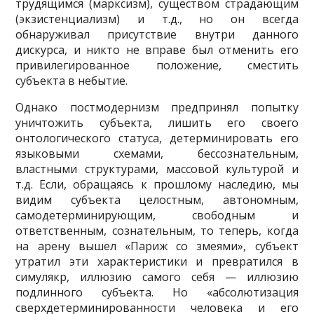
трудящимся (марксизм), существом страдающим
(экзистенциализм) и т.д., но он всегда
обнаруживал присутствие внутри данного
дискурса, и никто не вправе был отменить его
приви­легированное положение, сместить
субъекта в не­бытие.
Однако постмодернизм предпринял попытку
унич­тожить субъекта, лишить его своего
онтологического статуса, детерминировать его
языковыми схемами, бессознательным,
властными структурами, массовой культурой и
т.д. Если, обращаясь к прошлому на­следию, мы
видим субъекта целостным, автономным,
самодетерминирующим, свободным и
ответственным, сознательным, то теперь, когда
на арену вышел «Париж со змеями», субъект
утратил эти характе­ристики и превратился в
симулякр, иллюзию самого себя — иллюзию
подлинного субъекта. Но «абсолю­тизация
сверхдетерминированности человека и его