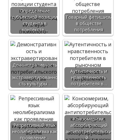
Определение
субъектной позиции
Товарный фетишизм
студента в
в обществе
контексте…
потребления
Демонстративность
и
Аутентичность и
экстравертированно
нравственность
сть культуры…
потребителя в…
Консюмеризм,
Репрессивный язык
абсорбирующий
неолиберализма как
антипотребительски
проявление…
й…