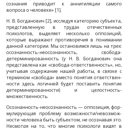
сознания приводит к аннигиляции самого
вопроса о человеке» [1].
Н. В. Богданович [2], исследуя категорию субъек­та,
представленную в трудах отечественных
психоло­гов, выделяет несколько оппозиций,
которые выража­ют противоречия в понимании
данной категории. Мы остановимся лишь на трех:
осознанность-неосознан­ность, свобода-
детерминированность (у Н. В. Богда­нович она
представлена как «свобода-ответствен­ность», но,
учитывая содержание нашей работы, в связ­ке с
термином «свобода» вместо понятия ответствен­
ности здесь логичней будет поставить понятие
детер­минированности) и целостность-
множественность.
Осознанность-неосознанность — оппозиция, фор­
мулирующая проблему возможности/невозмож-
ности человека быть субъектом, не осознавая это.
Несмотря на то, что многие психологи видят в