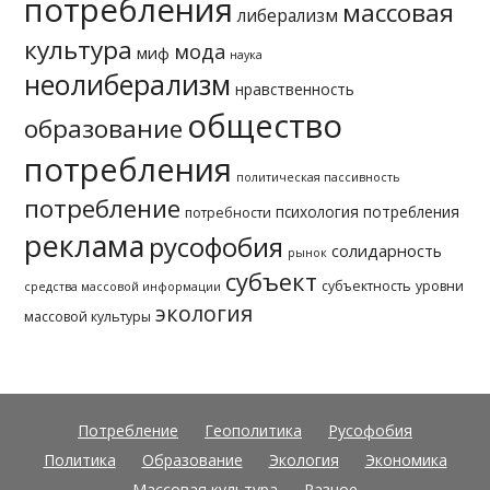
потребления
массовая
либерализм
культура
мода
миф
наука
неолиберализм
нравственность
общество
образование
потребления
политическая пассивность
потребление
психология потребления
потребности
реклама
русофобия
солидарность
рынок
субъект
субъектность
уровни
средства массовой информации
экология
массовой культуры
Потребление
Геополитика
Русофобия
Политика
Образование
Экология
Экономика
Массовая культура
Разное