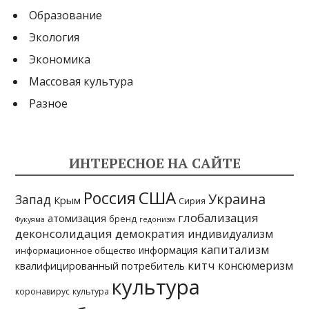
Образование
Экология
Экономика
Массовая культура
Разное
ИНТЕРЕСНОЕ НА САЙТЕ
США
Россия
Украина
Запад
Крым
Сирия
глобализация
атомизация
бренд
Фукуяма
гедонизм
деконсолидация
демократия
индивидуализм
капитализм
информация
информационное общество
китч
консюмеризм
квалифицированный потребитель
культура
коронавирус
культура