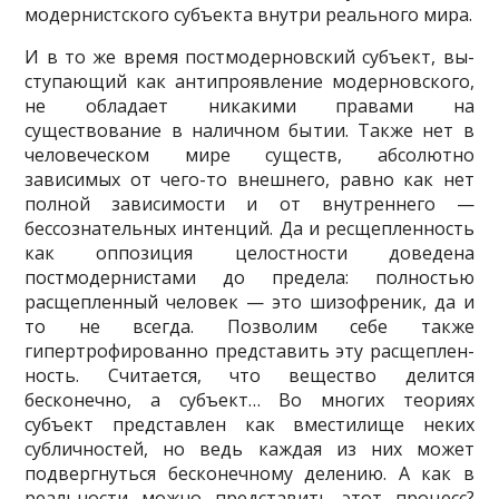
модернистского субъекта внутри реального мира.
И в то же время постмодерновский субъект, вы­
ступающий как антипроявление модерновского,
не обладает никакими правами на
существование в на­личном бытии. Также нет в
человеческом мире су­ществ, абсолютно
зависимых от чего-то внешнего, равно как нет
полной зависимости и от внутреннего —
бессознательных интенций. Да и ресщепленность
как оппозиция целостности доведена
постмодернистами до предела: полностью
расщепленный человек — это шизофреник, да и
то не всегда. Позволим себе также
гипертрофированно представить эту расщеплен­
ность. Считается, что вещество делится
бесконечно, а субъект… Во многих теориях
субъект представлен как вместилище неких
субличностей, но ведь каждая из них может
подвергнуться бесконечному делению. А как в
реальности можно представить этот процесс?