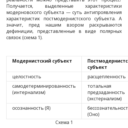
Получается, выделенные характеристики
модерновского субъекта — суть антипроявления
характе­ристик постмодернистского субъекта. А
значит, пред нашим взором раскрываются
дефиниции, представ­ленные в виде полярных
связок (схема 1).
Модернистский субъект
Постмодернист
субъект
целостность
расщепленность
самодетерминированность
тотальная
(интернализм)
предзаданность
(экстернализм)
осознанность (Я)
бессознательнос
(Оно)
Схема 1