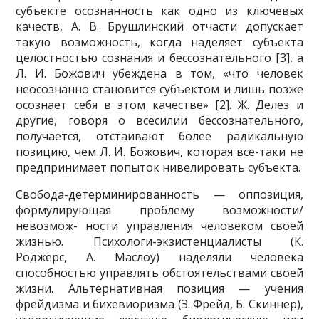
субъ­екте осознанность как одно из ключевых
качеств, А. В. Брушлинский отчасти допускает
такую возмож­ность, когда наделяет субъекта
целостностью созна­ния и бессознательного [3], а
Л. И. Божович убеждена в том, «что человек
неосознанно становится субъ­ектом и лишь позже
осознает себя в этом качестве» [2]. Ж. Делез и
другие, говоря о всесилии бессозна­тельного,
получается, отстаивают более радикальную
позицию, чем Л. И. Божович, которая все-таки не
предпринимает попыток нивелировать субъекта.
Свобода-детерминированность — оппозиция,
фор­мулирующая проблему возможности/
невозмож- ности управления человеком своей
жизнью. Пси­хологи-экзистенциалисты (К.
Роджерс, А. Маслоу) наделяли человека
способностью управлять обсто­ятельствами своей
жизни. Альтернативная позиция — учения
фрейдизма и бихевиоризма (З. Фрейд, Б. Скин­нер),