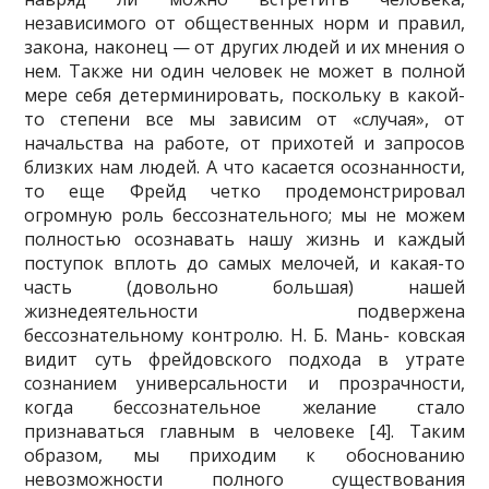
независимого от общественных норм и пра­вил,
закона, наконец — от других людей и их мнения о
нем. Также ни один человек не может в полной
мере себя детерминировать, поскольку в какой-
то степени все мы зависим от «случая», от
начальства на работе, от прихотей и запросов
близких нам людей. А что касается осознанности,
то еще Фрейд четко проде­монстрировал
огромную роль бессознательного; мы не можем
полностью осознавать нашу жизнь и каж­дый
поступок вплоть до самых мелочей, и какая-то
часть (довольно большая) нашей
жизнедеятельности подвержена
бессознательному контролю. Н. Б. Мань- ковская
видит суть фрейдовского подхода в утрате
сознанием универсальности и прозрачности,
когда бессознательное желание стало
признаваться глав­ным в человеке [4]. Таким
образом, мы приходим к обоснованию
невозможности полного существова­ния