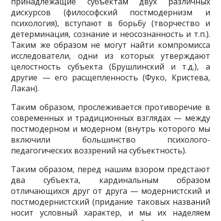
принадлежащие субъектам двух раз­личных
дискурсов (философский постмодернизм и
психология), вступают в борьбу (творчество и
детер­минация, сознание и неосознанность и т.п.).
Таким же образом не могут найти компромисса
исследова­тели, одни из которых утверждают
целостность субъ­екта (Брушлинский и т.д.), а
другие — его расщепл­енность (Фуко, Кристева,
Лакан).
Таким образом, прослеживается противоречие в
современных и традиционных взглядах — между
постмодерном и модерном (внутрь которого мы
включили большинство психолого-
педагогических воззрений на субъектность).
Таким образом, перед нашим взором предстают
два субъекта, кардинальным образом
отличающихся друг от друга — модернистский и
постмодернистский (придание таковых названий
носит условный харак­тер, и мы их наделяем