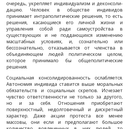
очередь, укрепляет индивидуализм и деконсоли­
дацию. Человек в обществе индивидов
принимает интраполитические решения, то есть
ре­шения, касающиеся его личной жизни и
управления собой ради самоустройства в
существу­ющих и не поддающихся изменению
масштабных условиях, и, сознательно или
бессозна­тельно, отказывается от членства в
объединяющем людей политическом целом,
которое принимало бы общеполитические
решения.
Социальная консолидированность ослабляется.
Автономия индивида ставится выше моральных
обязательств и социальных скрепов. Исчезает
чувство ответственности не только за другого,
но и за себя. Отношения приобретают
поверхностный, недолговечный и дискрет­ный
характер. Даже акции протеста все менее
массовы, они если и предполагают большое
количество вовлеченных в них людей, то