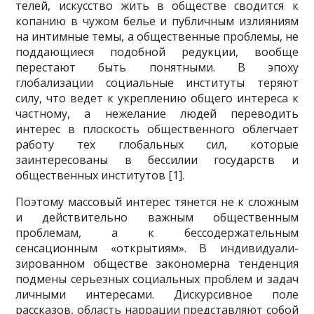
телей, искусство жить в обществе сводится к
копанию в чужом белье и публичным излияни­ям
на интимные темы, а общественные проблемы, не
поддающиеся подобной редукции, во­обще
перестают быть понятными. В эпоху
глобализации социальные институты теряют
силу, что ведет к укреплению общего интереса к
частному, а нежелание людей переводить
интерес в плоскость общественного облегчает
работу тех глобальных сил, которые
заинтересованы в бессилии государств и
общественных институтов [1].
Поэтому массовый интерес тянется не к сложным
и действительно важным обще­ственным
проблемам, а к бессодержательным
сенсационным «открытиям». В индивидуали­
зированном обществе закономерна тенденция
подмены серьезных социальных проблем и задач
личными интересами. Дискурсивное поле
рассказов, область наррации представляют собой