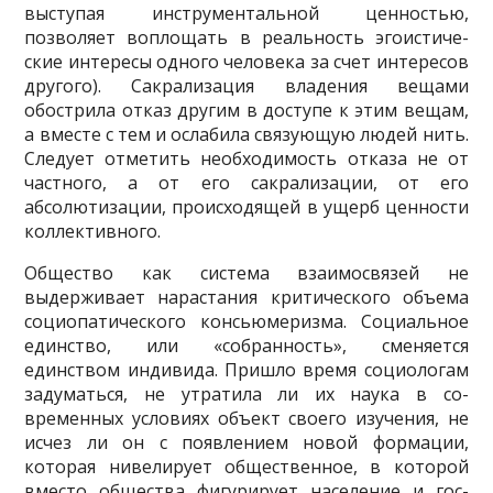
выступая инструментальной ценностью,
позволяет воплощать в реальность эгоистиче­
ские интересы одного человека за счет интересов
другого). Сакрализация владения вещами
обострила отказ другим в доступе к этим вещам,
а вместе с тем и ослабила связующую лю­дей нить.
Следует отметить необходимость отказа не от
частного, а от его сакрализации, от его
абсолютизации, происходящей в ущерб ценности
коллективного.
Общество как система взаимосвязей не
выдерживает нарастания критического объема
социопатического консьюмеризма. Социальное
единство, или «собранность», сменяется
единством индивида. Пришло время социологам
задуматься, не утратила ли их наука в со­
временных условиях объект своего изучения, не
исчез ли он с появлением новой формации,
которая нивелирует общественное, в которой
вместо общества фигурирует население и гос­