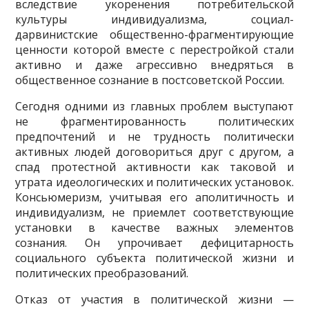
вследствие укоренения потребительской
культуры индивидуализма, социал-
дарвинистские общественно-фрагментирующие
ценности которой вместе с перестройкой стали
активно и даже агрессивно внедряться в
общественное сознание в постсоветской России.
Сегодня одними из главных проблем выступают
не фрагментированность политиче­ских
предпочтений и не трудность политически
активных людей договориться друг с дру­гом, а
спад протестной активности как таковой и
утрата идеологических и политических установок.
Консьюмеризм, учитывая его аполитичность и
индивидуализм, не приемлет соот­ветствующие
установки в качестве важных элементов
сознания. Он упрочивает дефицитар­ность
социального субъекта политической жизни и
политических преобразований.
Отказ от участия в политической жизни —