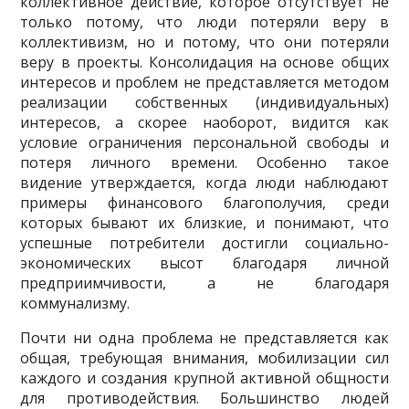
коллективное действие, которое отсутствует не
только потому, что люди потеряли веру в
коллективизм, но и потому, что они потеряли
веру в проекты. Консолидация на основе об­щих
интересов и проблем не представляется методом
реализации собственных (индивиду­альных)
интересов, а скорее наоборот, видится как
условие ограничения персональной сво­боды и
потеря личного времени. Особенно такое
видение утверждается, когда люди наблю­дают
примеры финансового благополучия, среди
которых бывают их близкие, и понимают, что
успешные потребители достигли социально-
экономических высот благодаря личной
предприимчивости, а не благодаря
коммунализму.
Почти ни одна проблема не представляется как
общая, требующая внимания, мобили­зации сил
каждого и создания крупной активной общности
для противодействия. Большин­ство людей