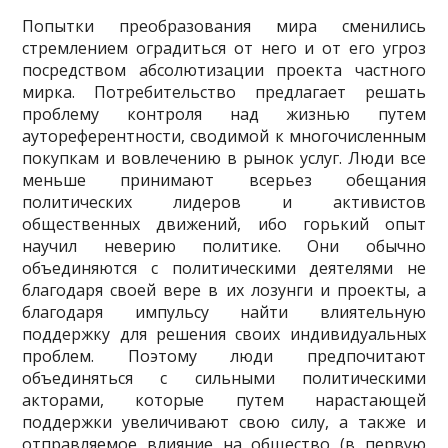
Попытки преобразования мира сменились
стремлением оградиться от него и от его угроз
посредством абсолютизации проекта частного
мирка. Потребительство предлагает ре­шать
проблему контроля над жизнью путем
аутореферентности, сводимой к многочислен­ным
покупкам и вовлечению в рынок услуг. Люди все
меньше принимают всерьез обещания
политических лидеров и активистов
общественных движений, ибо горький опыт
научил неверию политике. Они обычно
объединяются с политическими деятелями не
благодаря сво­ей вере в их лозунги и проекты, а
благодаря импульсу найти влиятельную
поддержку для решения своих индивидуальных
проблем. Поэтому люди предпочитают
объединяться с сильными политическими
акторами, которые путем нарастающей
поддержки увеличивают свою силу, а также и
отправляемое влияние на общество (в первую