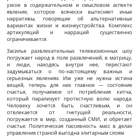
узкое в содержательном и смысловом аспекте
явление, которое всячески вытесняет иные
нарративы, говорящие об альтернативных
вариантах жизни и жизнеустройства. Ком­плекс
артикуляций и нарраций существенно
ограничивается.
Засилье развлекательных телевизионных шоу
погружает народ в поле развлечений, в матрицу,
и люди, находясь внутри нее, перестают
задумываться о по-настоящему важных и
серьезных явлениях. Им уже не нужна истина
вещей, теперь для них главное — состояние
счастья, получаемое от потребления китча,
который парализует протестную волю народа.
Человеку хочется быть счастливым, и он
отвлекается от гнетущей реальности,
погружается в мир, созданный СМИ, и обретает
счастье. Политическая пассивность масс в делах
управле­ния страной выгодна элитарным слоям.