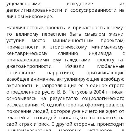
ущемленными вследствие их
деполитизированности и сфокусированности на
личном мик­ромире.
Надличностные проекты и причастность к чему-
то великому перестали быть смыслом жизни,
уступив место миниличностным проектам,
причастности к эгоистическому минима­лизму,
кентаврическому слиянию индивида с
принадлежащими ему гаждетами, проекту га-
джетоантропности. Исчезли глобальные
социальные нарративы, притягивающие
всеобщее внимание, актуализирующие всеобщую
активность и направляющие ее в единое строго
определенное русло. В. В. Петухов в 2004 г. писал,
основываясь на результатах социологиче­ского
исследования: «С одной стороны, сформировалось
поколение людей, которое уже ни­чего не ждет от
властей и готово действовать, что называется, на
свой страх и риск. С другой стороны, происходит
индивидуализация массовых установок, в