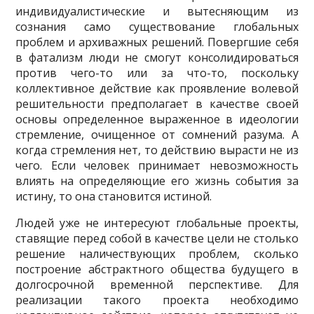
индивидуалистические и вытесняющим из
сознания само су­ществование глобальных
проблем и архиважных решений. Повергшие себя
в фатализм люди не смогут консолидироваться
против чего-то или за что-то, поскольку
коллективное дей­ствие как проявление волевой
решительности предполагает в качестве своей
основы опреде­ленное выраженное в идеологии
стремление, очищенное от сомнений разума. А
когда стрем­ления нет, то действию вырасти не из
чего. Если человек принимает невозможность
влиять на определяющие его жизнь события за
истину, то она становится истиной.
Людей уже не интересуют глобальные проекты,
ставящие перед собой в качестве цели не столько
решение наличествующих проблем, сколько
построение абстрактного общества будущего в
долгосрочной временной перспективе. Для
реализации такого проекта необхо­димо