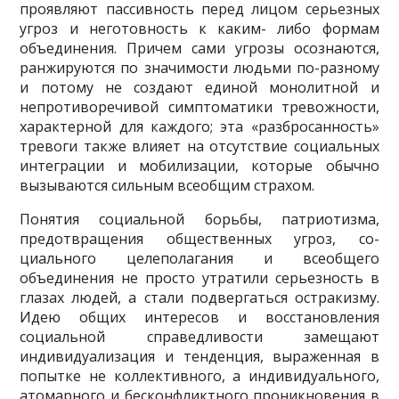
проявляют пассивность перед лицом серьезных
угроз и неготовность к каким- либо формам
объединения. Причем сами угрозы осознаются,
ранжируются по значимости людьми по-разному
и потому не создают единой монолитной и
непротиворечивой симпто­матики тревожности,
характерной для каждого; эта «разбросанность»
тревоги также влияет на отсутствие социальных
интеграции и мобилизации, которые обычно
вызываются сильным всеобщим страхом.
Понятия социальной борьбы, патриотизма,
предотвращения общественных угроз, со­
циального целеполагания и всеобщего
объединения не просто утратили серьезность в
глазах людей, а стали подвергаться остракизму.
Идею общих интересов и восстановления
социаль­ной справедливости замещают
индивидуализация и тенденция, выраженная в
попытке не коллективного, а индивидуального,
атомарного и бесконфликтного проникновения в