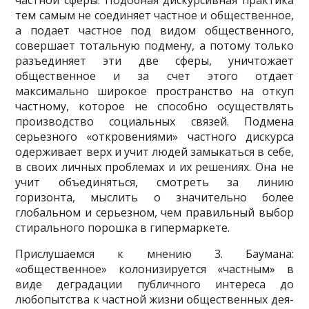
частной сферы. Подобная дискурсивная практика
тем самым не со­единяет частное и общественное,
а подает частное под видом общественного,
совершает то­тальную подмену, а потому только
разъединяет эти две сферы, уничтожает
общественное и за счет этого отдает
максимально широкое пространство на откуп
частному, которое не спо­собно осуществлять
производство социальных связей. Подмена
серьезного «откровениями» частного дискурса
одерживает верх и учит людей замыкаться в себе,
в своих личных про­блемах и их решениях. Она не
учит объединяться, смотреть за линию
горизонта, мыслить о значительно более
глобальном и серьезном, чем правильный выбор
стирального порошка в гипермаркете.
Прислушаемся к мнению 3. Баумана:
«общественное» колонизируется «частным» в
виде деградации публичного интереса до
любопытства к частной жизни общественных дея­