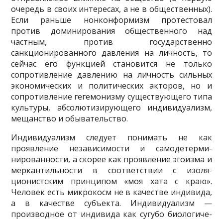
очередь в своих интере­сах, а не в общественных).
Если раньше нонконформизм протестовал
против доминирования общественного над
частным, против государственно
санкционированного давления на лич­ность, то
сейчас его функцией становится не только
сопротивление давлению на личность сильных
экономических и политических акторов, но и
сопротивление гегемонизму суще­ствующего типа
культуры, абсолютизирующего индивидуализм,
мещанство и обыватель­ство.
Индивидуализм следует понимать не как
проявление независимости и самодетерми­
нированности, а скорее как проявление эгоизма и
меркантильности в соответствии с изоля­
ционистским принципом «моя хата с краю».
Человек есть микрокосм не в качестве индиви­да,
а в качестве субъекта. Индивидуализм —
производное от индивида как сугубо биологиче­