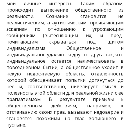
мои личные интересы. Таким образом,
происходит вытеснение об­щественного из
реальности. Сознание становится не
реалистическим, а аутистическим, про­являющим
эскапизм по отношению к угрожающим
сообщениям (вытесняющим их) и пред­
почитающим скрываться под щитом
индивидуализма. Общественное и
индивидуальное уда­ляются друг от друга так, что
индивидуальное остается наличествовать в
повседневном бы­тии, а общественное уходит в
некую недосягаемую область, отдаленность
которой обесцени­вает попытки дотянуться до
нее и, соответственно, нивелирует смысл и
полезность этой об­ласти для реальной жизни с ее
прагматизмом. В результате призывы к
общественным дей­ствиям, например, к
отстаиванию своих прав, вызывают недоверие и
становятся похожими на глас вопиющего в
пустыне.