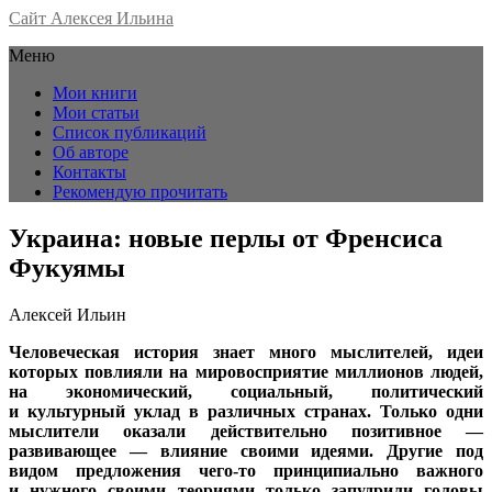
Сайт Алексея Ильина
Меню
Мои книги
Мои статьи
Список публикаций
Об авторе
Контакты
Рекомендую прочитать
Украина: новые перлы от Френсиса
Фукуямы
Алексей Ильин
Человеческая история знает много мыслителей, идеи
которых повлияли на мировосприятие миллионов людей,
на экономический, социальный, политический
и культурный уклад в различных странах. Только одни
мыслители оказали действительно позитивное —
развивающее — влияние своими идеями. Другие под
видом предложения чего-то принципиально важного
и нужного своими теориями только запудрили головы