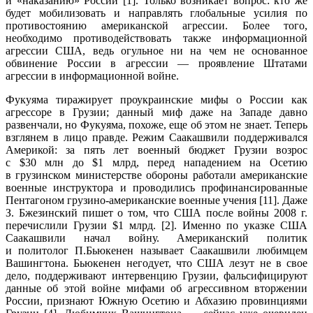
и «наказанию» России [1]. Только возникает вопрос: кто же
будет мобилизовать и направлять глобальные усилия по
противостоянию американской агрессии. Более того,
необходимо противодействовать также информационной
агрессии США, ведь огульное ни на чем не основанное
обвинение России в агрессии — проявление Штатами
агрессии в информационной войне.
Фукуяма тиражирует проукраинские мифы о России как
агрессоре в Грузии; данный миф даже на Западе давно
развенчали, но Фукуяма, похоже, еще об этом не знает. Теперь
взглянем в лицо правде. Режим Саакашвили поддерживался
Америкой: за пять лет военный бюджет Грузии возрос
с $30 млн до $1 млрд, перед нападением на Осетию
в грузинском министерстве обороны работали американские
военные инструктора и проводились профинансированные
Пентагоном грузино-американские военные учения [11]. Даже
З. Бжезинский пишет о том, что США после войны 2008 г.
перечислили Грузии $1 млрд. [2]. Именно по указке США
Саакашвили начал войну. Американский политик
и политолог П.Бьюкенен называет Саакашвили любимцем
Вашингтона. Бьюкенен негодует, что США лезут не в свое
дело, поддерживают интервенцию Грузии, фальсифицируют
данные об этой войне мифами об агрессивном вторжении
России, признают Южную Осетию и Абхазию провинциями