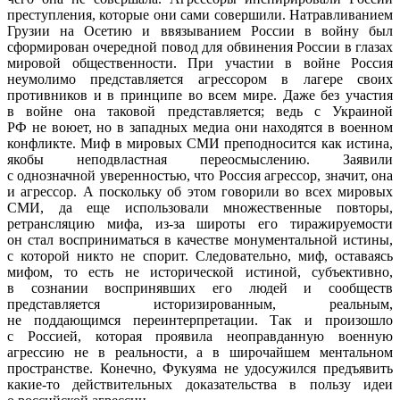
преступления, которые они сами совершили. Натравливанием
Грузии на Осетию и ввязыванием России в войну был
сформирован очередной повод для обвинения России в глазах
мировой общественности. При участии в войне Россия
неумолимо представляется агрессором в лагере своих
противников и в принципе во всем мире. Даже без участия
в войне она таковой представляется; ведь с Украиной
РФ не воюет, но в западных медиа они находятся в военном
конфликте. Миф в мировых СМИ преподносится как истина,
якобы неподвластная переосмыслению. Заявили
с однозначной уверенностью, что Россия агрессор, значит, она
и агрессор. А поскольку об этом говорили во всех мировых
СМИ, да еще использовали множественные повторы,
ретрансляцию мифа, из-за широты его тиражируемости
он стал восприниматься в качестве монументальной истины,
с которой никто не спорит. Следовательно, миф, оставаясь
мифом, то есть не исторической истиной, субъективно,
в сознании воспринявших его людей и сообществ
представляется историзированным, реальным,
не поддающимся переинтерпретации. Так и произошло
с Россией, которая проявила неоправданную военную
агрессию не в реальности, а в широчайшем ментальном
пространстве. Конечно, Фукуяма не удосужился предъявить
какие-то действительных доказательства в пользу идеи