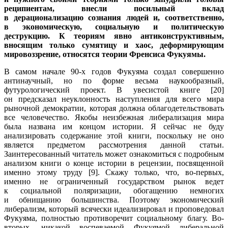
реципиентам, внесли посильный вклад
в дерационализацию сознания людей и, соответственно,
в экономическую, социальную и политическую
деструкцию. К теориям явно антиконструктивным,
вносящим только сумятицу и хаос, деформирующим
мировоззрение, относятся теории Френсиса Фукуямы.
В самом начале 90-х годов Фукуяма создал совершенно
антинаучный, но по форме весьма наукообразный,
футурологический проект. В увесистой книге [20]
он предсказал неуклонность наступления для всего мира
рыночной демократии, которая должна облагодетельствовать
все человечество. Якобы неизбежная либерализация мира
была названа им концом истории. Я сейчас не буду
анализировать содержание этой книги, поскольку не оно
является предметом рассмотрения данной статьи.
Заинтересованный читатель может ознакомиться с подробным
анализом книги о конце истории в рецензии, посвященной
именно этому труду [9]. Скажу только, что, во-первых,
именно не ограниченный государством рынок ведет
к социальной поляризации, обогащению немногих
и обнищанию большинства. Поэтому экономический
либерализм, который всячески идеализировал и проповедовал
Фукуяма, полностью противоречит социальному благу. Во-
вторых, никакой воспеваемой Фукуямой либеральной