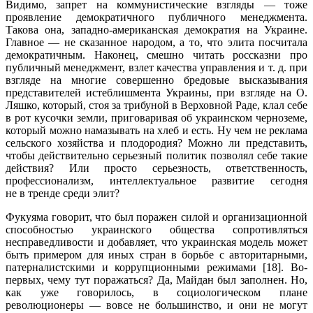
Видимо, запрет на коммунистические взгляды — тоже
проявление демократичного публичного менеджмента.
Такова она, западно-американская демократия на Украине.
Главное — не сказанное народом, а то, что элита посчитала
демократичным. Наконец, смешно читать россказни про
публичный менеджмент, взлет качества управления и т. д. при
взгляде на многие совершенно бредовые высказывания
представителей истеблишмента Украины, при взгляде на О.
Ляшко, который, стоя за трибуной в Верховной Раде, клал себе
в рот кусочки земли, приговаривая об украинском черноземе,
который можно намазывать на хлеб и есть. Ну чем не реклама
сельского хозяйства и плодородия? Можно ли представить,
чтобы действительно серьезный политик позволял себе такие
действия? Или просто серьезность, ответственность,
профессионализм, интеллектуальное развитие сегодня
не в тренде среди элит?
Фукуяма говорит, что был поражен силой и организационной
способностью украинского общества сопротивляться
несправедливости и добавляет, что украинская модель может
быть примером для иных стран в борьбе с авторитарными,
патерналистскими и коррупционными режимами [18]. Во-
первых, чему тут поражаться? Да, Майдан был заполнен. Но,
как уже говорилось, в социологическом плане
революционеры — вовсе не большинство, и они не могут