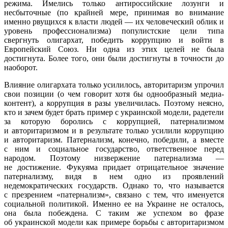
режима. Имелись только антироссийские лозунги и
несбыточные (по крайней мере, принимая во внимание
именно рвущихся к власти людей — их человеческий облик и
уровень профессионализма) популистские цели типа
свергнуть олигархат, победить коррупцию и войти в
Европейский Союз. Ни одна из этих целей не была
достигнута. Более того, они были достигнуты в точности до
наоборот.
Влияние олигархата только усилилось, авторитаризм упрочил
свои позиции (о чем говорит хотя бы однообразный медиа-
контент), а коррупция в разы увеличилась. Поэтому неясно,
кто и зачем будет брать пример с украинской модели, радетели
за которую боролись с коррупцией, патернализмом
и авторитаризмом и в результате только усилили коррупцию
и авторитаризм. Патернализм, конечно, победили, а вместе
с ним и социальное государство, ответственное перед
народом. Поэтому низвержение патернализма —
не достижение. Фукуяма придает отрицательное значение
патернализму, видя в нем одно из проявлений
недемократических государств. Однако то, что называется
с презрением «патернализм», связано с тем, что именуется
социальной политикой. Именно ее на Украине не осталось,
она была побеждена. С таким же успехом во фразе
об украинской модели как примере борьбы с авторитаризмом