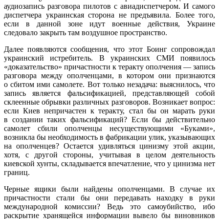
аудиозапись разговора пилотов с авиадиспетчером. И самого
диспетчера украинская сторона не предъявила. Более того,
если в данной зоне идут военные действия, Украине
следовало закрыть там воздушное пространство.
Далее появляются сообщения, что этот Боинг сопровождал
украинский истребитель. В украинских СМИ появилось
«доказательство» причастности к теракту ополчения — запись
разговора между ополченцами, в котором они признаются
о сбитом ими самолете. Вот только незадача: выяснилось, что
запись является фальсификацией, представляющей собой
склеенные обрывки различных разговоров. Возникает вопрос:
если Киев непричастен к теракту, стал бы он марать руки
в создании таких фальсификаций? Если бы действительно
самолет сбили ополченцы несуществующими «Буками»,
возникла бы необходимость в фабрикации улик, указывающих
на ополченцев? Остается удивляться цинизму этой акции,
хотя, с другой стороны, учитывая в целом деятельность
киевской хунты, складывается впечатление, что у цинизма нет
границ.
Черные ящики были найдены ополченцами. В случае их
причастности стали бы они передавать находку в руки
международной комиссии? Ведь это самоубийство, ибо
раскрытие хранящейся информации вывело бы виновников