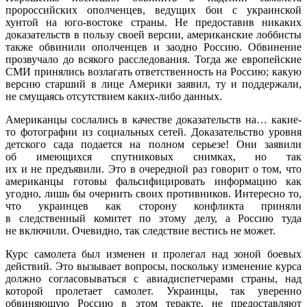
пророссийских ополченцев, ведущих бои с украинской
хунтой на юго-востоке страны. Не предоставив никаких
доказательств в пользу своей версии, американские лоббисты
также обвинили ополченцев и заодно Россию. Обвинение
прозвучало до всякого расследования. Тогда же европейские
СМИ принялись возлагать ответственность на Россию; какую
версию старший в лице Америки заявил, ту и поддержали,
не смущаясь отсутствием каких-либо данных.
Американцы сослались в качестве доказательств на… какие-
то фотографии из социальных сетей. Доказательство уровня
детского сада подается на полном серьезе! Они заявили
об имеющихся спутниковых снимках, но так
их и не предъявили. Это в очередной раз говорит о том, что
американцы готовы фальсифицировать информацию как
угодно, лишь бы очернить своих противников. Интересно то,
что украинцев как сторону конфликта приняли
в следственный комитет по этому делу, а Россию туда
не включили. Очевидно, так следствие вестись не может.
Курс самолета был изменен и пролегал над зоной боевых
действий. Это вызывает вопросы, поскольку изменение курса
должно согласовываться с авиадиспетчерами страны, над
которой пролетает самолет. Украинцы, так уверенно
обвиняющую Россию в этом теракте, не предоставляют