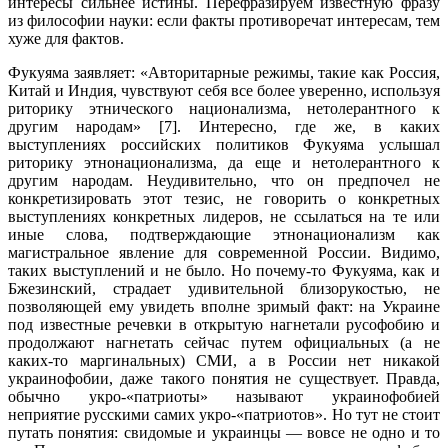
интересы сильнее истины. Перефразируем известную фразу
из философии науки: если факты противоречат интересам, тем
хуже для фактов.
Фукуяма заявляет: «Авторитарные режимы, такие как Россия,
Китай и Индия, чувствуют себя все более уверенно, используя
риторику этнического национализма, нетолерантного к
другим народам» [7]. Интересно, где же, в каких
выступлениях российских политиков Фукуяма услышал
риторику этнонационализма, да еще и нетолерантного к
другим народам. Неудивительно, что он предпочел не
конкретизировать этот тезис, не говорить о конкретных
выступлениях конкретных лидеров, не ссылаться на те или
иные слова, подтверждающие этнонационализм как
магистральное явление для современной России. Видимо,
таких выступлений и не было. Но почему-то Фукуяма, как и
Бжезинский, страдает удивительной близорукостью, не
позволяющей ему увидеть вполне зримый факт: на Украине
под известные речевки в открытую нагнетали русофобию и
продолжают нагнетать сейчас путем официальных (а не
каких-то маргинальных) СМИ, а в России нет никакой
украинофобии, даже такого понятия не существует. Правда,
обычно укро-«патриоты» называют украинофобией
неприятие русскими самих укро-«патриотов». Но тут не стоит
путать понятия: свидомые и украинцы — вовсе не одно и то