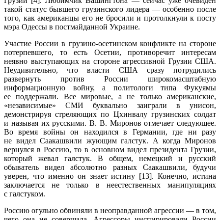
Грузии [4]. Любимчик Вашингтона — сейчас уже очевиден
такой статус бывшего грузинского лидера — особенно после
того, как американцы его не бросили и протолкнули к посту
мэра Одессы в постмайданной Украине.
Участие России в грузино-осетинском конфликте на стороне
потерпевшего, то есть Осетии, противоречит интересам
неявно выступающих на стороне агрессивной Грузии США.
Неудивительно, что власти США сразу потрудились
развернуть против России широкомасштабную
информационную войну, а политологи типа Фукуямы
ее поддержали. Все мировые, а не только американские,
«независимые» СМИ буквально заиграли в унисон,
демонстрируя стреляющих по Цхинвалу грузинских солдат
и называя их русскими. В. В. Миронов отмечает следующее.
Во время войны он находился в Германии, где ни разу
не видел Саакашвили жующим галстук. А когда Миронов
вернулся в Россию, то в основном видел президента Грузии,
который жевал галстук. В общем, немецкий и русский
обыватель видел абсолютно разных Саакашвили, будучи
уверен, что именно он знает истину [13]. Конечно, истина
заключается не только в неестественных манипуляциях
с галстуком.
Россию огульно обвиняли в неоправданной агрессии — в том,
чего она не совершала. Агрессоры инспирировали России