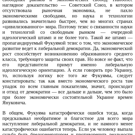
наглядное доказательство — Советский Союз, в котором
отсутствовала рыночная экономика, не пахло
экономическими свободами, но наука и технологии
развивались значительно быстрее, чем во многих странах
«цивилизованного» мира. Поэтому тезис о связанности науки
и технологий со свободным рынком — очередной
идеологический штамп и не более того. Такой же штамп —
пропагандируемый Фукуямой тезис о том, что экономическое
развитие ведет к либеральной демократии. Да, экономический
рост способствует возникновению образованного среднего
класса, требующего защиты своих прав. Но вовсе не факт, что
его представители примут именно либеральную
идеологическую ориентацию. А если говорить про Украину,
то, используя логику все того же Фукуямы, следует
констатировать: так как вместо экономического роста там
упадок по всем главным показателям, значит, происходит
и отход от демократии — все дальше и дальше, чем это было
при более экономически состоятельной Украине времен
Януковича.
В общем, Фукуяма катастрофически ошибся тогда, когда
предсказывал необратимое и благостное для всего мира
наступление либеральной демократии, и не намного менее
катастрофически ошибается теперь. Если уж человеку выпала
судьба быть бредогенератором и противоречить реальности