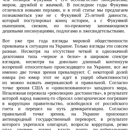
миром, дружбой и жвачкой. В последние годы Фукуяма
отличился новыми перлами, и в этой статье мы предлагаем
познакомиться уже не с Фукуямой 25-летней давности,
который постулировал конец истории, а с Фукуямой
нынешним, свежим, но по-прежнему занимающимся
дешевыми инсинуациями, подлогами и лжесвидетельствами.
Вот уже три года взгляды мировой общественности
прикованы к ситуации на Украине. Только взгляды эти совсем
разные. Несмотря на отсутствие четкой и однозначной
дихотомии типа «черное и белое» в широком спектре
взглядов, несмотря на довольно длинный континуум
воззрений относительно происходящего на Украине, все же
именно две точки зрения превалируют. С некоторой долей
юмора (но юмор этот не идет в ущерб объективности)
их можно назвать американской и правильной. Согласно
точке зрения США и «цивилизованного» западного мира,
Незалежная пережила «революцию достоинства», в результате
которой народ наконец-то сбросил олигархическое погрязшее
в коррупции правительство, освободился от российского
гнета и перешел на путь демократизации. Согласно
правильной точке зрения, на Украине произошел
антинародный государственный переворот, в результате
которого укрепился олигархат, возросла коррупция, резко
упал уровень жизни, власть почти по-либеральному