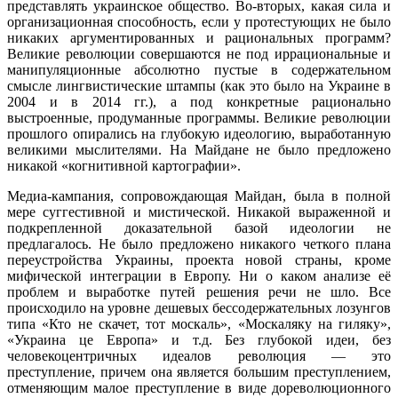
представлять украинское общество. Во-вторых, какая сила и
организационная способность, если у протестующих не было
никаких аргументированных и рациональных программ?
Великие революции совершаются не под иррациональные и
манипуляционные абсолютно пустые в содержательном
смысле лингвистические штампы (как это было на Украине в
2004 и в 2014 гг.), а под конкретные рационально
выстроенные, продуманные программы. Великие революции
прошлого опирались на глубокую идеологию, выработанную
великими мыслителями. На Майдане не было предложено
никакой «когнитивной картографии».
Медиа-кампания, сопровождающая Майдан, была в полной
мере суггестивной и мистической. Никакой выраженной и
подкрепленной доказательной базой идеологии не
предлагалось. Не было предложено никакого четкого плана
переустройства Украины, проекта новой страны, кроме
мифической интеграции в Европу. Ни о каком анализе её
проблем и выработке путей решения речи не шло. Все
происходило на уровне дешевых бессодержательных лозунгов
типа «Кто не скачет, тот москаль», «Москаляку на гиляку»,
«Украина це Европа» и т.д. Без глубокой идеи, без
человекоцентричных идеалов революция — это
преступление, причем она является большим преступлением,
отменяющим малое преступление в виде дореволюционного