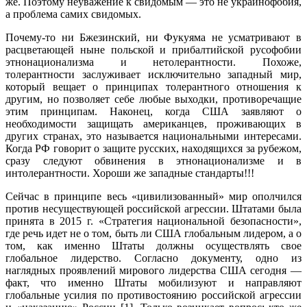
же. Поэтому неуважение к свидомым — это не украинофобия,
а проблема самих свидомых.
Почему-то ни Бжезинский, ни Фукуяма не усматривают в
расцветающей ныне польской и прибалтийской русофобии
этнонационализма и нетолерантности. Похоже,
толерантности заслуживает исключительно западный мир,
который вещает о принципах толерантного отношения к
другим, но позволяет себе любые выходки, противоречащие
этим принципам. Наконец, когда США заявляют о
необходимости защищать американцев, проживающих в
других странах, это называется национальными интересами.
Когда РФ говорит о защите русских, находящихся за рубежом,
сразу следуют обвинения в этнонационализме и в
интолерантности. Хороши же западные стандарты!!!
Сейчас в принципе весь «цивилизованный» мир ополчился
против несуществующей российской агрессии. Штатами была
принята в 2015 г. «Стратегия национальной безопасности»,
где речь идет не о том, быть ли США глобальным лидером, а о
том, как именно Штаты должны осуществлять свое
глобальное лидерство. Согласно документу, одно из
наглядных проявлений мирового лидерства США сегодня —
факт, что именно Штаты мобилизуют и направляют
глобальные усилия по противостоянию российской агрессии