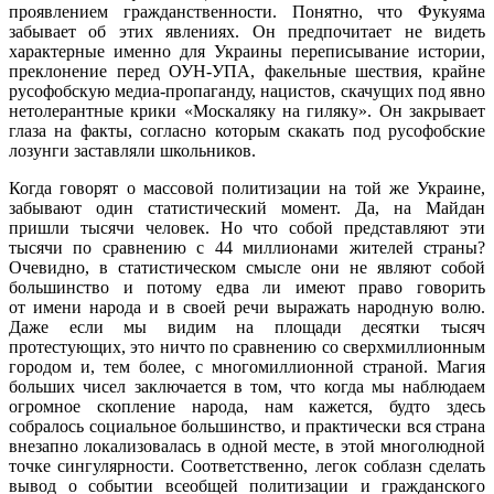
проявлением гражданственности. Понятно, что Фукуяма
забывает об этих явлениях. Он предпочитает не видеть
характерные именно для Украины переписывание истории,
преклонение перед ОУН-УПА, факельные шествия, крайне
русофобскую медиа-пропаганду, нацистов, скачущих под явно
нетолерантные крики «Москаляку на гиляку». Он закрывает
глаза на факты, согласно которым скакать под русофобские
лозунги заставляли школьников.
Когда говорят о массовой политизации на той же Украине,
забывают один статистический момент. Да, на Майдан
пришли тысячи человек. Но что собой представляют эти
тысячи по сравнению с 44 миллионами жителей страны?
Очевидно, в статистическом смысле они не являют собой
большинство и потому едва ли имеют право говорить
от имени народа и в своей речи выражать народную волю.
Даже если мы видим на площади десятки тысяч
протестующих, это ничто по сравнению со сверхмиллионным
городом и, тем более, с многомиллионной страной. Магия
больших чисел заключается в том, что когда мы наблюдаем
огромное скопление народа, нам кажется, будто здесь
собралось социальное большинство, и практически вся страна
внезапно локализовалась в одной месте, в этой многолюдной
точке сингулярности. Соответственно, легок соблазн сделать
вывод о событии всеобщей политизации и гражданского