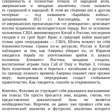
суверенность и полностью отошла от народной воли,
американские и западные аналитики стали называть
ее суверенной и народной. В этом же сборнике (но в другом
интервью — под названием «Барабаны войны»,
датированном 2012 г.) Киссинджер, в отличие
от американских пропагандистов «от демократии», затягивает
вполне искреннюю милитаристскую тираду. Вот ее основные
положения: США минимизируют Китай и Россию, последним
гвоздем в их гроб будет Иран; в грядущей войне выиграет
только одна сверхдержава — США; Штаты возьмут на себя
ближневосточные страны из-за ресурсов; Россия и Китай
наблюдают за тем, как Америка убирает их; от Израиля
ожидается борьба по уничтожению арабов и захвата
половины Ближнего Востока; западные солдаты,
воспитанные играми типа Call of Duty и Warfare 3, готовы
быть пушечным мясом и бороться с китайцами и русскими;
по приходу нужного времени Америка покажет свое оружие
миру; выигравшая сверхдержава создаст глобальное
правительство. Как говорится, спасибо за откровенность.
Конечно, Фукуяма не утруждает себя доказывать высказанные
им тезисы. Он просто бросается ими, видимо, считая, что
предоставление доказательной базы не является
необходимостью. Впрочем, он давно уже проявил себя как
политический аналитик и футуролог, аналитика которого