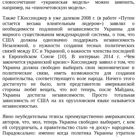
словосочетание «украинская модель» можно заменить,
например, на «пиночетовскую модель».
Также Г.Киссинджер в уже далеком 2008 г. (в работе «Путин
остается весьма влиятельным лидером») заявлял о
необходимости подлинной независимости Украины для
мирного существования международной системы, о том, что
США должны однозначно поддержать независимость
Незалежной, о нужности создания тесных политических
связей между ЕС и Украиной, о важности членства последней
в Европейском Союзе [10]. В интервью 2014 г. «Чем
закончится украинский кризис» Киссинджер заявил о том, что
Украина должна свободно выбирать свои экономические и
политические связи, иметь возможности для создания
правительства, соответствующего воле народа. Ничего этого
достигнуто не было, хотя представители американской
стороны любят вещать, что вот теперь, после Майдана,
Украина достигла независимости. Просто тотальная
зависимость от США на их оруэлловском языке называется
независимостью.
Явно неубедительны тезисы преимущественно американских
авторов, что, мол, теперь Украина свободно выбирает, с кем
ей сотрудничать, а правительство стало «в доску» народным.
Парадоксально: именно когда политика Украины утратила