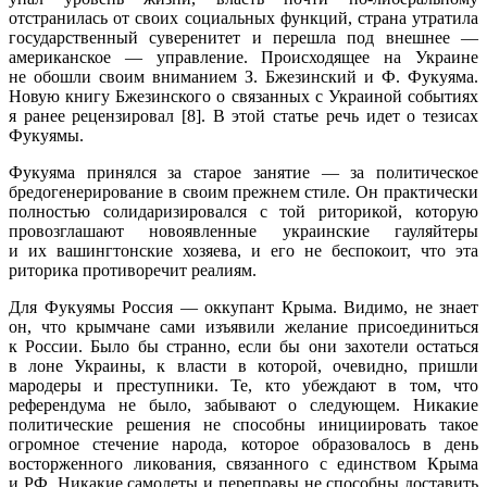
отстранилась от своих социальных функций, страна утратила
государственный суверенитет и перешла под внешнее —
американское — управление. Происходящее на Украине
не обошли своим вниманием З. Бжезинский и Ф. Фукуяма.
Новую книгу Бжезинского о связанных с Украиной событиях
я ранее рецензировал [8]. В этой статье речь идет о тезисах
Фукуямы.
Фукуяма принялся за старое занятие — за политическое
бредогенерирование в своим прежнем стиле. Он практически
полностью солидаризировался с той риторикой, которую
провозглашают новоявленные украинские гауляйтеры
и их вашингтонские хозяева, и его не беспокоит, что эта
риторика противоречит реалиям.
Для Фукуямы Россия — оккупант Крыма. Видимо, не знает
он, что крымчане сами изъявили желание присоединиться
к России. Было бы странно, если бы они захотели остаться
в лоне Украины, к власти в которой, очевидно, пришли
мародеры и преступники. Те, кто убеждают в том, что
референдума не было, забывают о следующем. Никакие
политические решения не способны инициировать такое
огромное стечение народа, которое образовалось в день
восторженного ликования, связанного с единством Крыма
и РФ. Никакие самолеты и переправы не способны доставить