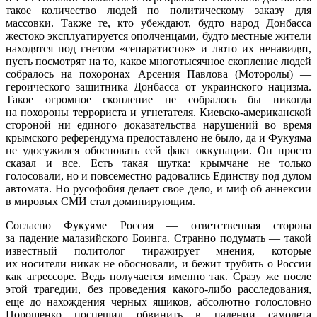
такое количество людей по политическому заказу для
массовки. Также те, кто убеждают, будто народ Донбасса
жестоко эксплуатируется ополченцами, будто местные жители
находятся под гнетом «сепаратистов» и люто их ненавидят,
пусть посмотрят на то, какое многотысячное скопление людей
собралось на похоронах Арсения Павлова (Моторолы) —
героического защитника Донбасса от украинского нацизма.
Такое огромное скопление не собралось бы никогда
на похороны террориста и угнетателя. Киевско-американской
стороной ни единого доказательства нарушений во время
крымского референдума предоставлено не было, да и Фукуяма
не удосужился обосновать сей факт оккупации. Он просто
сказал и все. Есть такая шутка: крымчане не только
голосовали, но и повсеместно радовались Единству под дулом
автомата. Но русофобия делает свое дело, и миф об аннексии
в мировых СМИ стал доминирующим.
Согласно Фукуяме Россия — ответственная сторона
за падение малазийского Боинга. Странно подумать — такой
известный политолог тиражирует мнения, которые
их носители никак не обосновали, и бежит трубить о России
как агрессоре. Ведь получается именно так. Сразу же после
этой трагедии, без проведения какого-либо расследования,
еще до нахождения черных ящиков, абсолютно голословно
Порошенко поспешил обвинить в падении самолета