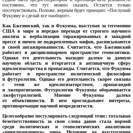
постоянно, что тут можно сказать. Остается только
посочувствовать. Похоже, верным будет принцип: «Послушай
Фукуяму и сделай все наоборот».
Как Бжезинский, так и Фукуяма, выступая за гегемонию
США в мире и нередко переходя от строгого научного
анализа к вербализации тиражированных в западной
прессе и ничем не подкрепленных мифов, расписываются
в своей ангажированности. Считается, что Бжезинский
работает в дисциплинарном пространстве геополитики.
Однако его деятельность выходит далеко за данную
научную область и вторгается в антинаучную сферу
идеологизаторства и пропаганды. Считается, что Фукуяма
работает в пространстве политической философии
и футурологии. Однако его деятельность скорее связана
с теми же идеологизаторством, пропагандой
и лжепрогнозами. Футурология Фукуямы оборачивается
лжефутурологией. Мнение Фукуямы далеко
от объективности. В нем проглядывают интересы,
противоречащие научной непредвзятости.
Целесообразно постулировать следующий тезис: тотальная
безответственность за свои слова давно стала нормой
среди политических и геополитических аналитиков
«цивилизованного» мира. Недавние их выступления