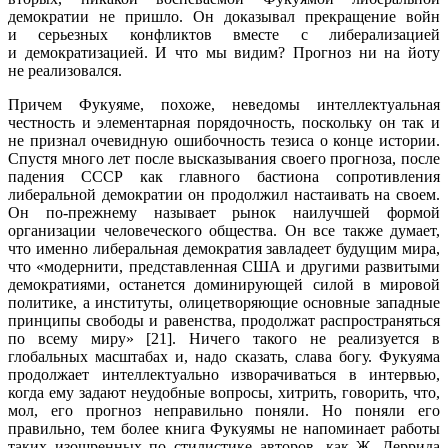
демократии не пришло. Он доказывал прекращение войн
и серьезных конфликтов вместе с либерализацией
и демократизацией. И что мы видим? Прогноз ни на йоту
не реализовался.
Причем Фукуяме, похоже, неведомы интеллектуальная
честность и элементарная порядочность, поскольку он так и
не признал очевидную ошибочность тезиса о конце истории.
Спустя много лет после высказывания своего прогноза, после
падения СССР как главного бастиона сопротивления
либеральной демократии он продолжил настаивать на своем.
Он по-прежнему называет рынок наилучшей формой
организации человеческого общества. Он все также думает,
что именно либеральная демократия завладеет будущим мира,
что «модернити, представленная США и другими развитыми
демократиями, останется доминирующей силой в мировой
политике, а институты, олицетворяющие основные западные
принципы свободы и равенства, продолжат распространяться
по всему миру» [21]. Ничего такого не реализуется в
глобальных масштабах и, надо сказать, слава богу. Фукуяма
продолжает интеллектуально изворачиваться в интервью,
когда ему задают неудобные вопросы, хитрить, говорить, что,
мол, его прогноз неправильно поняли. Но поняли его
правильно, тем более книга Фукуямы не напоминает работы
таких изощренных по стилистике авторов, как Ж. Деррида