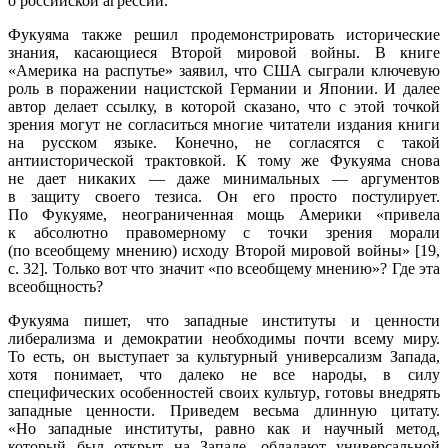
о российской агрессии.
Фукуяма также решил продемонстрировать исторические
знания, касающиеся Второй мировой войны. В книге
«Америка на распутье» заявил, что США сыграли ключевую
роль в поражении нацистской Германии и Японии. И далее
автор делает ссылку, в которой сказано, что с этой точкой
зрения могут не согласиться многие читатели издания книги
на русском языке. Конечно, не согласятся с такой
антиисторической трактовкой. К тому же Фукуяма снова
не дает никаких — даже минимальных — аргументов
в защиту своего тезиса. Он его просто постулирует.
По Фукуяме, неограниченная мощь Америки «привела
к абсолютно правомерному с точки зрения морали
(по всеобщему мнению) исходу Второй мировой войны» [19,
с. 32]. Только вот что значит «по всеобщему мнению»? Где эта
всеобщность?
Фукуяма пишет, что западные институты и ценности
либерализма и демократии необходимы почти всему миру.
То есть, он выступает за культурный универсализм Запада,
хотя понимает, что далеко не все народы, в силу
специфических особенностей своих культур, готовы внедрять
западные ценности. Приведем весьма длинную цитату.
«Но западные институты, равно как и научный метод,
который был открыт на Западе, обладают универсальной