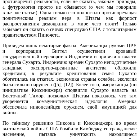
противоречит реальности, если не сказать, законам природы,
а футурология просто не сбывается (о чем мы говорили
в начале статьи). Одна только его полностью противоречащая
политическим реалиям вера в Штаты как форпост
распространения демократии в мире чего стоит! Только
забывает он сказать о связях спецслужб США с тоталитарным
правительством Пиночета.
Приведем лишь некоторые факты. Американцы руками ЦРУ
и корпорации Бигтел осуществили кровавый
государственный переворот в Индонезии и привели к власти
генерала Сухарто. Индонезию времен Сухарто неподотчетные
западные экспортно-кредитные агентства обложили
кредитами; в результате кредитования семья Сухарто
обогатилась на откатах, экономика страны ослабла, экология
была сильно нарушена ([5], [12]). Более того, американцы (по
инициативе Киссинджера) сподвигли Сухарто напасть на
Восточный Тимор, поскольку Штатам показалось, что там
укореняется коммунистическая идеология. Америка
обеспечила индонезийцев оружием, едой, амуницией для
войны.
По тайному решению Никсона и Киссинджера во время
вьетнамской войны США бомбили Камбоджу, ее гражданское
население, пытаясь уничтожить находящиеся