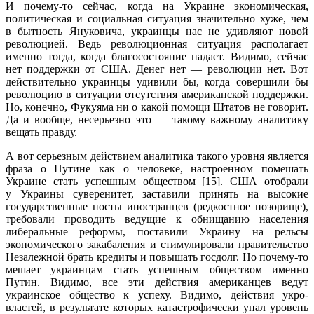
И почему-то сейчас, когда на Украине экономическая,
политическая и социальная ситуация значительно хуже, чем
в бытность Януковича, украинцы нас не удивляют новой
революцией. Ведь революционная ситуация располагает
именно тогда, когда благосостояние падает. Видимо, сейчас
нет поддержки от США. Денег нет — революции нет. Вот
действительно украинцы удивили бы, когда совершили бы
революцию в ситуации отсутствия американской поддержки.
Но, конечно, Фукуяма ни о какой помощи Штатов не говорит.
Да и вообще, несерьезно это — такому важному аналитику
вещать правду.
А вот серьезным действием аналитика такого уровня является
фраза о Путине как о человеке, настроенном помешать
Украине стать успешным обществом [15]. США отобрали
у Украины суверенитет, заставили принять на высокие
государственные посты иностранцев (редкостное позорище),
требовали проводить ведущие к обнищанию населения
либеральные реформы, поставили Украину на рельсы
экономического закабаления и стимулировали правительство
Незалежной брать кредиты и повышать госдолг. Но почему-то
мешает украинцам стать успешным обществом именно
Путин. Видимо, все эти действия американцев ведут
украинское общество к успеху. Видимо, действия укро-
властей, в результате которых катастрофически упал уровень