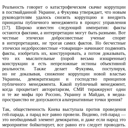
Реальность говорит о катастрофическом скачке коррупции
в постмайданной Украине, а Фукуяма утверждает, что новым
руководителям удалось снизить коррупцию и внедрить
принципы публичного менеджмента в процесс управления
[17]. Широко известен следующий императив: факты
остаются фактами, а интерпретации могут быть разными. Вот
честные этически добросовестные ученые спорят
в интерпретациях, не трогая самих фактов. Но бесчестные
этически недобросовестные «товарищи» начинают подменять
факты, изобретать их, конструировать, а потом доказывать,
что их мыслительные (порой весьма изощренные)
конструкции и есть непреложные истины объективной
реальности. Также делает Фукуяма, постулируя,
но не доказывая, снижение коррупции новой властью
Украины, демократизации и господство принципов
публичного менеджмента. Какой публичный менеджмент,
когда процветает авторитаризм, СМИ тиражируют одни
и те же мифы про Россию, Украину и Майдан, в медиа-
пространство не допускаются альтернативные точки зрения?
Так, общественность Киева выступала против проведения
гей-парада, а парад все равно провели. Видимо, гей-парад —
это необходимый элемент демократии, и даже если народ это
мероприятие бойкотирует, все равно его следует проводить.