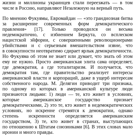
жизни и миллионы украинцев стали переезжать — в том
числе в Россию, направляют Незалежную на верный путь.
По мнению Фукуямы, Евромайдан — «это грандиозная битва
за расширение современных форм демократического
правления» [17]. Только проводился он весьма
недемократично, с избиением Беркута, со всплеском
нацистской эйфории, с совершенными революционерами
убийствами и с серьезным вмешательством извне, что
в совокупности неотвратимо сдирает ярлык демократичности.
Но Фукуяма об этом не знает или думает, что знать об этом
ему не нужно. Просто американская элита сама определяет,
где демократия, а где тоталитаризм. И получается, что
демократия там, где правительство реализует интересы
американской власти и корпораций, даже в ущерб интересам
собственного народа. М. Делягин приводит три признака,
по одному из которых в американской культуре люди
признаются людьми: 1) люди — те, кто живет в условиях,
которые американское государство признает
демократическими, 2) это те, кто живет в недемократических
условиях, но искренне стремятся к демократии, однако
степень искренности определяется американским
государством, 3) те, кто живет в странах, выступающих
по отношению к Штатам союзниками [6]. В этих словах мало
иронии и много правды.