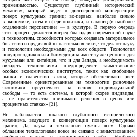
применимостью. Существует глубинный исторический
механизм, который ведет к долгосрочной конвергенции
поверх культурных границ: во-первых, наиболее сильно
в экономике, затем в сфере политики, и наконец (в наиболее
отдаленной перспективе) — в культуре. В первую очередь
этот процесс движется вперед благодаря современной науке
и технологиям, способности которых создавать материальное
богатство и орудия войны настолько велики, что делают науку
и технологии необходимыми для всех обществ. Технология
полупроводников или биомедицина имеет ту же ценность для
мусульман или китайцев, что и для Запада, а необходимость
овладеть технологиями предопределяет заимствование
особых экономических институтов, таких как свободные
рынки и главенство закона, которые обеспечивают рост.
Современные ориентированные на технологии рыночные
экономики преуспевают на основе индивидуальной
свободы — то есть системы, в которой скорее индивиды,
а не правительства принимают решения о ценах или
процентных ставках» [21].
Не наблюдается никакого глубинного исторического
механизма, ведущего к конвергенции поверх культурных
границ. Да, наука и технологии нужны всем. Однако
обладание технологиями вовсе не связано с заимствованием
свободных рынков и экономических свобод. Наиболее