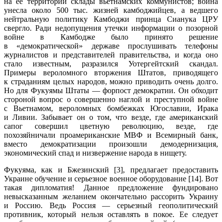
на ее территории склады вьетнамских коммунистов; война
унесла около 500 тыс. жизней камбоджийцев, а ведшего
нейтральную политику Камбоджи принца Сианука ЦРУ
свергло. Ради недопущения утечки информации о позорной
войне в Камбодже было принято решение
в «демократической» державе прослушивать телефоны
журналистов и представителей правительства, и когда оно
стало известным, разразился Уотергейтский скандал.
Примеры вероломного вторжения Штатов, приводящего
к страданиям целых народов, можно приводить очень долго.
Но для Фукуямы Штаты — форпост демократии. Он обходит
стороной вопрос о совершенно наглой и преступной войне
с Вьетнамом, вероломных бомбежках Югославии, Ирака
и Ливии. Забывает он о том, что везде, где американский
сапог совершил цветную революцию, везде, где
похозяйничали проамериканские МВФ и Всемирный банк,
вместо демократизации произошли демодернизация,
экономический спад и низвержение народа в нищету.
Фукуяма, как и Бжезинский [3], предлагает предоставить
Украине обучение и серьезное военное оборудование [14]. Вот
такая дипломатия! Данное предложение фундировано
невысказанным желанием окончательно рассорить Украину
и Россию. Ведь Россия — серьезный геополитический
противник, который нельзя оставлять в покое. Ее следует