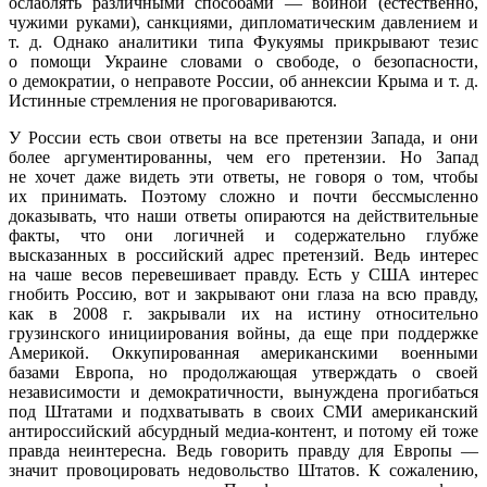
ослаблять различными способами — войной (естественно,
чужими руками), санкциями, дипломатическим давлением и
т. д. Однако аналитики типа Фукуямы прикрывают тезис
о помощи Украине словами о свободе, о безопасности,
о демократии, о неправоте России, об аннексии Крыма и т. д.
Истинные стремления не проговариваются.
У России есть свои ответы на все претензии Запада, и они
более аргументированны, чем его претензии. Но Запад
не хочет даже видеть эти ответы, не говоря о том, чтобы
их принимать. Поэтому сложно и почти бессмысленно
доказывать, что наши ответы опираются на действительные
факты, что они логичней и содержательно глубже
высказанных в российский адрес претензий. Ведь интерес
на чаше весов перевешивает правду. Есть у США интерес
гнобить Россию, вот и закрывают они глаза на всю правду,
как в 2008 г. закрывали их на истину относительно
грузинского инициирования войны, да еще при поддержке
Америкой. Оккупированная американскими военными
базами Европа, но продолжающая утверждать о своей
независимости и демократичности, вынуждена прогибаться
под Штатами и подхватывать в своих СМИ американский
антироссийский абсурдный медиа-контент, и потому ей тоже
правда неинтересна. Ведь говорить правду для Европы —
значит провоцировать недовольство Штатов. К сожалению,