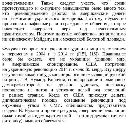
волеизъявления. Также следует учесть, что среди
протестующего и скачущего меньшинства было много тех,
кто целенаправленно работал за американские деньги
на разжигание украинского пожарища. Поэтому неуместно
произносить пафосные речи о гражданском обществе, которое
наконец-то одержало верх над нелегитимным
правительством. Поэтому понятие «общество» неприменимо
ни к киевскому Майдану, ни к московской Болотной площади.
Фукуяма говорит, что украинцы удивили мир стремлением
к переменам в 2004 и в 2014 гг ([15], [16]). Правильнее
было бы сказать, что не украинцы удивили мир,
а американское спонсирование. США потратили
на украинскую революцию 2014 г. около $5 млрд. Эту цифру
озвучил не какой-нибудь конспирологично мыслящий русский
патриот, а В. Нуланд. Впрочем, спонсирование от «мировых
демократизаторов» не должно удивлять, поскольку
поставлено на поток и устроило целый ряд революций
в разных странах. Когда от США приходят деньги,
дипломатическая помощь, освещение революции под
«нужным» углом в СМИ, специалисты, представитель
госдепа В. Нуланд и прочие ресурсы, совершение революции
(даже самой антидемократической — но под демократичную
риторику) намного облегчается.