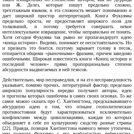
или Ж. Делез, которые пишут предельно сложно,
трехэтажным языком, и эта сложность мешает пониманию и
дает широкий простор интерпретаций. Книга Фукуямы
предельно проста, не предоставляет широкого поля для
толкований, и потому требуется совершить некое
интеллектуальное извращение, чтобы неправильно ее понять.
Хотя сегодня Фукуяма так рьяно не пропагандирует идею
«конца истории». Видимо, понимает ее несостоятельность. Но
и признать это боится, поэтому зарывает голову в песок,
отпирается общими «рыночными» фразами, причем заведомо
ошибочными. Широкая известность книги «Конец истории и
последний человек» прямо пропорциональна степени
абсурдности выдвигаемых в ней тезисов.
Действительно, мир несправедлив, и на его несправедливость
указывает, помимо прочих, литературный фактор; предельно
широкую популярность нередко получают авторы, идеи
и прогнозы которых ошибочны в самих своих основах. То же
самое можно сказать про С. Хантингтона, предсказывавшего
абсурдную идею о том, что отныне геополитические
противостояния будут характеризоваться исключительно
конфликтами между цивилизациями, каждая из которых
объединяет в себе по культурному сходству разные страны
[22]. Правда, позиция Хантингтона намного менее утопична,
чем позиция Фукуямы с его всеблагостью либерализма,