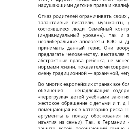
нарушающими детские права и квалифи
Отказ родителей ограничивать своих д
талантливые писатели, музыканты, 
состоявшиеся люди. Семейный контр
(индивидуальный уровень), так и з
неолиберальные апологеты ЮЮ и др
принимать данный тезис. Они воор
предлагать человечеству, выставляя п
абстрактные права ребенка, не мене
нормами жизни, показателями совреме
смену традиционной — архаичной, нег
Во многих европейских странах все бо
обвинения — ненадлежащие содержа
«перегрузка» детей учебными занятия
жестокое обращение с детьми и т. д.
помещающая их в категорию риска. П
аргументы в пользу обоснования не
изъятия из семьи). Так, в Германии
защите детей, посещающий семью д