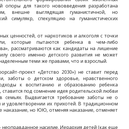
кой опоры для такого нововведения разработана
ям, внешне выглядящая гуманистичной, но
кий симулякр, спекуляцию на гуманистических
ых ценностей, от наркотиков и алкоголя с точки
ли, которые пытаются ребенка в чем-либо
ава», рассматрива­ются как кандидаты на лишение
силу своего именно детского развития не может
наделенным теми же правами, что и взрослый.
орсайт-проект «Детство 2030») не ставит перед
и, заботы о детском здоровье, нравственного
одходы к вос­питанию и образованию ребенка
 ставится под сомнение идея родительской любви
 в семьях. Выдвигается требование заботы не о
и и удовлетворении их прихотей. В традицион­ном
е наказание, но ЮЮ, отменяя наказание, отменяет
неоправданное насилие. Иерар­хия детей (как еще