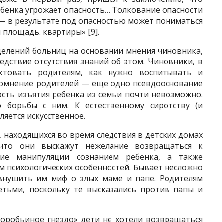
ебенка угрожает опасность… Толкование опасности
 — в результате под опасностью может пониматься
 площадь. квартиры» [9].
делений больниц на основании мнения чиновника,
едствие отсут­ствия знаний об этом. Чиновники, в
ктовать родителям, как нужно воспитывать и
 сомнение родителей — еще одно псевдооснование
ость изъятия ребенка из семьи почти невозможно.
о борьбы с ним. К ес­тественному сиротству (и
яется искусственное.
 находящихся во время следствия в детских домах
 что они выскажут неже­лание возвращаться к
вие манипуляции сознанием ребенка, а также
 пси­хологических особенностей. Бывает несложно
 внушить им миф о злых маме и папе. Родителям
етьми, поскольку те высказались против папы и
оробьиное гнездо» дети не хотели возвращаться