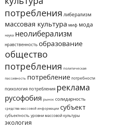
культура
потребления
либерализм
массовая культура
мода
миф
неолиберализм
наука
образование
нравственность
общество
потребления
политическая
потребление
потребности
пассивность
реклама
психология потребления
русофобия
солидарность
рынок
субъект
средства массовой информации
субъектность
уровни массовой культуры
экология