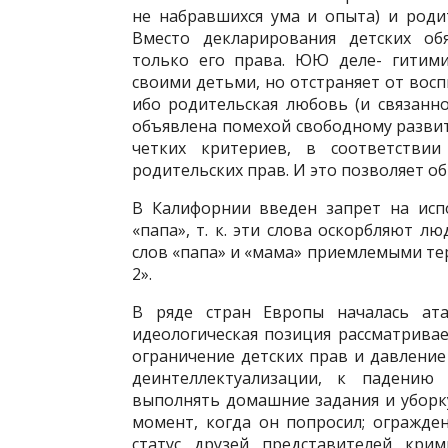
не набравшихся ума и опыта) и роди
Вместо декларирования детских обя
только его права. ЮЮ деле- гитими
своими детьми, но отстраняет от восп
ибо родительская любовь (и связанн
объявлена помехой свободному разви
четких критериев, в соответстви
родительских прав. И это позволяет о
В Калифорнии введен запрет на исп
«папа», т. к. эти слова оскорбляют л
слов «папа» и «мама» приемлемыми те
2».
В ряде стран Европы началась ата
идеологическая позиция рассматривае
ограничение детских прав и давление
деинтеллектуализации, к падению
выполнять домашние задания и уборку
момент, когда он попросил; огражде
статус друзей представителей крим