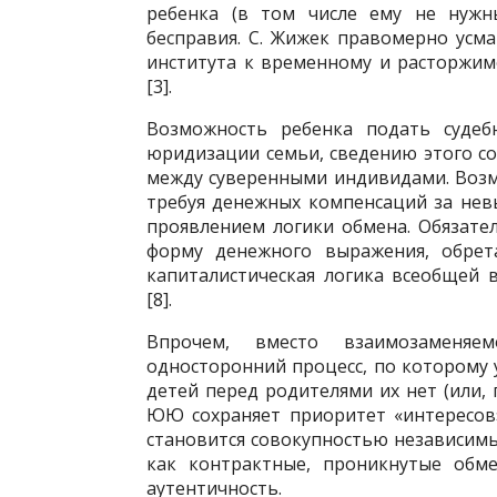
ребенка (в том числе ему не нужны
бесправия. С. Жижек правомерно усма
института к временному и рас­торж
[3].
Возможность ребенка подать суде
юридизации семьи, сведению этого с
между суверенными индивидами. Возмо
требуя денежных компенса­ций за нев
проявлением логики обмена. Обязат
форму денежного выражения, обре
капиталистическая логика всеобщей 
[8].
Впрочем, вместо взаимозаменяемо
односторонний процесс, по которому у
детей перед родителями их нет (или,
ЮЮ сохраняет приоритет «интере­сов
становится совокуп­ностью независим
как контрактные, проникнутые обме
аутентичность.