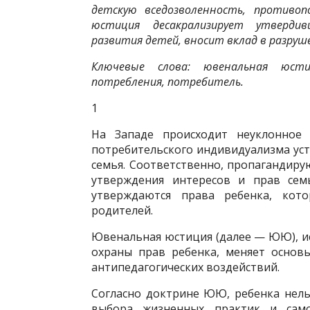
детскую вседозволенность, противо
юстиция десакрализирует утверди
развития детей, вносит вклад в разруш
Ключевые слова: ювенальная юсти
потребления, потребитель.
1
На Западе происходит неуклонное 
потребительского индивидуализма уст
семья. Соответственно, пропагандиру­
утверждения интере­сов и прав се
утвержда­ются права ребенка, ко
родителей.
Ювенальная юстиция (далее — ЮЮ), ис
охраны прав ребенка, меняет основ
антипедагогических воздействий.
Согласно доктрине ЮЮ, ребенка нельз
выбора жизненных практик и само