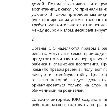
домой. Потом выяснилось, что рук
воспитанниц к сексу. Его признали ви
условно. В таком приговоре мы вид
функционирования догмы толерантно
требует «уважительного» отношения 
между добром и злом, десакрализируе
2
Органы ЮЮ наделяются правом в рам
решать, могут ли в семье происходи
предстоит отчитываться перед ювенал
ребенка и специфике воспитания. П
(кем?) по правам ребенка» получают 
личную и семейную тайну. Целесоо
согласно которой следует доказат
ориентироваться только на слухи, 
обиженными на роди­телей.
Согласно риторике, ЮЮ создана в ин
ребенка» можно толковать по-разно