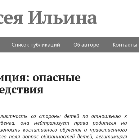
сея Ильина
Список публикаций
Об авторе
Контакты
иция: опасные
едствия
фликтность со стороны детей по отношению к
ебенка, она нейтрализует права родителя на
ивность когнитивного обучения и нравственного
ого поля вопрос обязанностей детей, легитимируя