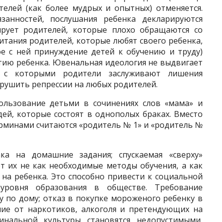
телей (как более мудрых и опытных) отменяется.
зан­ностей, послушания ребенка декларируются
рует родителей, которые плохо обращаются со
итания родителей, которые любят своего ребенка,
ое с ней принуждение детей к обучению и труду)
тию ребенка. Ювенальная идеология не выдвигает
и с которыми ро­дители заслуживают лишения
бру­шить репрессии на любых родителей.
ользование детьми в сочинениях слов «мама» и
юдей, которые состоят в однополых браках. Вместо
рмина­ми считаются «родитель № 1» и «родитель №
ка на домашние задания; спускаемая «сверху»
т их не как необходимые методы обучения, а как
 на ребенка. Это способно привести к социальной
 уровня образования в обществе. Требование
 по дому; отказ в покупке мороженого ребенку в
ние от наркотиков, алкоголя и претендующих на
инальной культуры становятся недопустимы­ми,