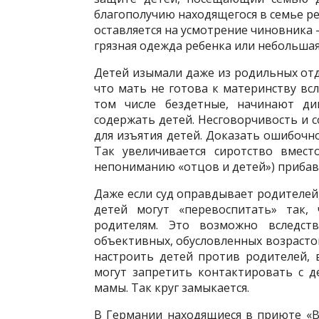
благополучию находящегося в семье р
оставляется на усмотрение чиновника
грязная оде­жда ребенка или небольшая
Детей изымали даже из родильных от
что мать не готова к материнству всл
том числе бездетные, начинают ди
содержать детей. Не­сговорчивость и
для изъятия детей. Доказать ошибочн
Так увеличивается сиротство вмест
непониманию «отцов и детей») прибавл
Даже если суд оправдывает родителей,
детей могут «перевоспитать» так,
родителям. Это возможно вследст
объективных, обусловленных возрастом
настроить детей против ро­дителей,
могут запретить контактировать с д
мамы. Так круг замыкается.
В Германии находящиеся в приюте «В