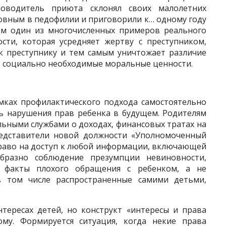
оводитель приюта скло­нял своих малолетних
новным в пе­дофилии и приговорили к… одному году
им один из многочисленных примеров реального
сти, которая усредняет жертву с преступником,
к преступнику и тем самым уничтожает раз­личие
т социально необходимые мо­ральные ценности.
ках профилактического подхода самостоятельно
ть нарушения прав ребенка в будущем. Родителям
ь­ными службами о доходах, финансовых тратах на
редставители новой должности «Уполномоченный
право на доступ к любой информации, включающей
бразно соблюдение презумпции невиновности,
ь факты плохого обращения с ребенком, а не
в том числе распространенные самими детьми,
тересах детей, но конструкт «инте­ресы и права
му. Формируется ситуа­ция, когда некие права