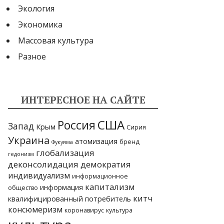
Экология
Экономика
Массовая культура
Разное
ИНТЕРЕСНОЕ НА САЙТЕ
США
Россия
Запад
Крым
Сирия
Украина
атомизация
бренд
Фукуяма
глобализация
гедонизм
деконсолидация
демократия
индивидуализм
информационное
капитализм
информация
общество
китч
квалифицированный потребитель
консюмеризм
коронавирус
культура