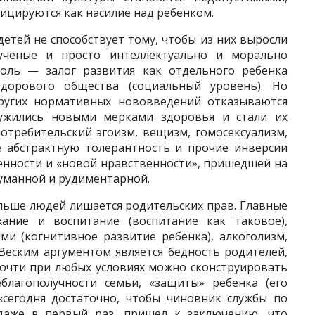
цируются как насилие над ре­бенком.
етей не способствует тому, чтобы из них выросли
ученые и просто интел­лектуально и морально
оль — залог развития как отдельного ребенка
доро­вого общества (социальный уровень). Но
угих нормативных нововведений отказываются
ужились новыми мерками здоровья и стали их
отребительский эгоизм, вещизм, гомосексуа­лизм,
е абстрактную толерантность и прочие инверсии
нности и «но­вой нравственности», пришедшей на
уманной и рудиментарной.
льше людей лишается родитель­ских прав. Главные
ние и воспитание (воспитание как таковое),
ми (ког­нитивное развитие ребенка), алкоголизм,
 Веским аргументом является бедность родителей,
очти при любых условиях можно сконструировать
благополучности семьи, «защиты» ре­бенка (его
 «сегодня достаточно, чтобы чиновник службы по
аже в первый раз, пришел к заключению, что