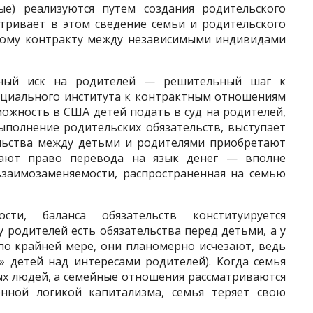
е) реализуются путем создания родительского
три­вает в этом сведение семьи и родительского
имому контракту между независимыми индивидами
бный иск на родителей — решитель­ный шаг к
оциального института к контрактным отношениям
ж­ность в США детей подать в суд на родителей,
ыполнение родительских обязательств, выступает
ельства между детьми и родителями приобретают
тают право перевода на язык денег — вполне
взаимозаменяемости, распро­страненная на семью
сти, баланса обязательств конституи­руется
 родителей есть обязатель­ства перед детьми, а у
 по крайней мере, они планомерно исчезают, ведь
» детей над интересами родителей). Когда семья
ых людей, а семейные отношения рассматриваются
нной логикой капитализма, семья теряет свою