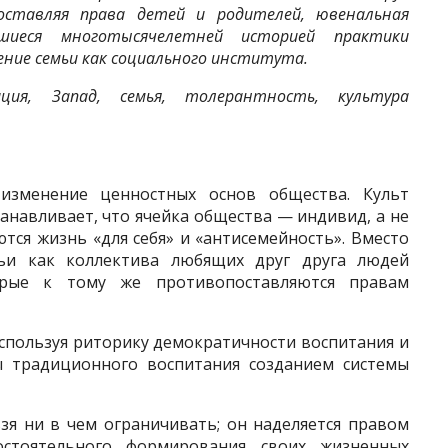
поставляя права детей и родителей, ювенальная
вшиеся многотысячелетней историей практики
ение семьи как социального института.
ция, Запад, семья, толерантность, культура
изменение ценностных основ об­щества. Культ
анавливает, что ячейка общества — индивид, а не
ются жизнь «для себя» и «антисемейность». Вместо
мьи как коллектива любящих друг друга людей
торые к тому же противопоставляются правам
пользуя риторику демократич­ности воспитания и
ы традицион­ного воспитания созданием системы
я ни в чем ограничивать; он наде­ляется правом
стоятельного форми­рования своих жизненных