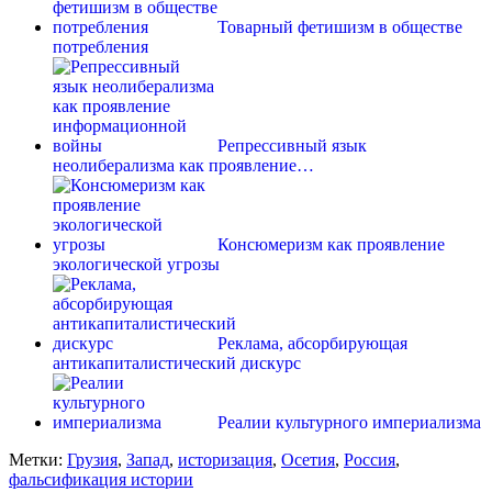
Товарный фетишизм в обществе
потребления
Репрессивный язык
неолиберализма как проявление…
Консюмеризм как проявление
экологической угрозы
Реклама, абсорбирующая
антикапиталистический дискурс
Реалии культурного империализма
Метки:
Грузия
,
Запад
,
историзация
,
Осетия
,
Россия
,
фальсификация истории