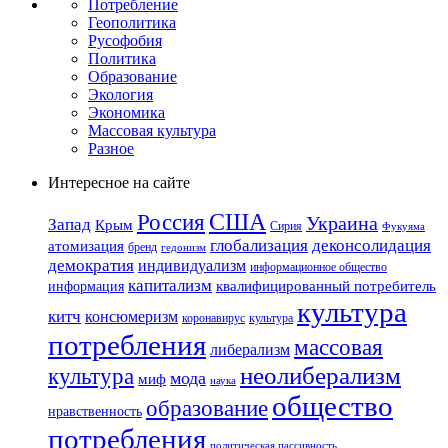
Потребление
Геополитика
Русофобия
Политика
Образование
Экология
Экономика
Массовая культура
Разное
Интересное на сайте
США
Россия
Украина
Запад
Крым
Сирия
Фукуяма
глобализация
деконсолидация
атомизация
бренд
гедонизм
демократия
индивидуализм
информационное общество
капитализм
квалифицированный потребитель
информация
культура
китч
консюмеризм
коронавирус
культура
потребления
массовая
либерализм
неолиберализм
культура
мода
миф
наука
общество
образование
нравственность
потребления
политическая пассивность