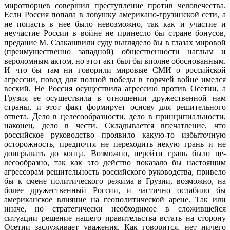
миротворцев со­вершил преступление против человечес­тва.
Если Россия попала в ловушку аме­рикано-грузинской сети, а
не попасть в нее было невозможно, так как и участие и
неучастие России в войне не принесло бы стране бонусов,
предание М. Саакаш­вили суду выглядело бы в глазах мировой
(преимущественно западной) обществен­ности наглым и
вероломным актом, но этот акт был бы вполне обоснованным.
И что бы там ни говорили мировые СМИ о российской
агрессии, повод для полной победы в горячей войне имелся
веский. Не Россия осуществила агрессию против Осетии, а
Грузия ее осуществила в отно­шении дружественной нам
страны, и этот факт формирует основу для решительного
ответа. Дело в целесообразности, дело в принципиальности,
наконец, дело в чести. Складывается впечатление, что
российское руководство проявило какую-то избыточ­ную
осторожность, предпочтя не пере­ходить некую грань и не
доигрывать до конца. Возможно, перейти грань было це­
лесообразно, так как это действо показало бы настоящим
агрессорам решительность российского руководства, привело
бы к смене политического режима в Грузии, возможно, на
более дружественный Рос­сии, и частично ослабило бы
американс­кое влияние на геополитической арене. Так или
иначе, но стратегически необходимое в сложившейся
ситуации решение нашего правительства встать на сторону
Осетии заслуживает уважения. Как говорится, нет ничего