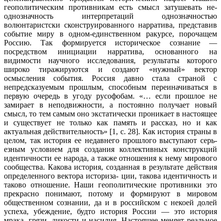
геополитическим противникам есть смысл затушевать не­
однозначность интерпретаций однозначно­стью
волюнтаристски сконструированного нарратива, представив
событие миру в одном-единственном ракурсе, порочащем
Россию. Так формируется историческое со­знание —
посредством инициации наррати­ва, основанного на
видимости научного ис­следования, результаты которого
широко тиражируются и создают «нужный» вектор
осмысления события. Россия давно стала страной с
непредсказуемым прошлым, способным переиначиваться в
первую оче­редь в угоду русофобам. «… если прошлое не
замирает в неподвижности, а постоянно получает новый
смысл, то тем самым оно экстатически проникает в настоящее
и су­ществует не только как память и рассказ, но и как
актуальная действительность» [1, с. 28]. Как история страны в
целом, так исто­рия ее недавнего прошлого выступают серь­
езным условием для создания коллективных конструкций
идентичности ее народа, а так­же отношения к нему мирового
сообщест­ва. Какова история, созданная в результате действия
определенного вектора историза- ции, такова идентичность и
таково отноше­ние. Наши геополитические противники это
прекрасно понимают, потому и формируют в мировом
общественном сознании, да и в российском с некоей долей
успеха, убеж­дение, будто история России — это история
мрака, грязи, дикости и насилия. Настоящее меняет реальное