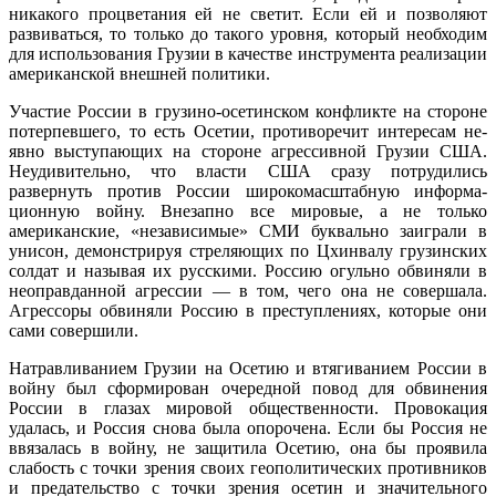
никакого про­цветания ей не светит. Если ей и позволяют
развиваться, то только до такого уровня, который необходим
для использования Грузии в качестве инструмента реализации
американской внешней политики.
Участие России в грузино-осетинском конфликте на стороне
потерпевшего, то есть Осетии, противоречит интересам не­
явно выступающих на стороне агрессивной Грузии США.
Неудивительно, что власти США сразу потрудились
развернуть про­тив России широкомасштабную информа­
ционную войну. Внезапно все мировые, а не только
американские, «независимые» СМИ буквально заиграли в
унисон, де­монстрируя стреляющих по Цхинвалу гру­зинских
солдат и называя их русскими. Россию огульно обвиняли в
неоправданной агрессии — в том, чего она не совершала.
Агрессоры обвиняли Россию в преступле­ниях, которые они
сами совершили.
Натравливанием Грузии на Осетию и втягиванием России в
войну был сфор­мирован очередной повод для обвинения
России в глазах мировой общественности. Провокация
удалась, и Россия снова была опорочена. Если бы Россия не
ввязалась в войну, не защитила Осетию, она бы проявила
слабость с точки зрения своих геополитических противников
и преда­тельство с точки зрения осетин и значи­тельного