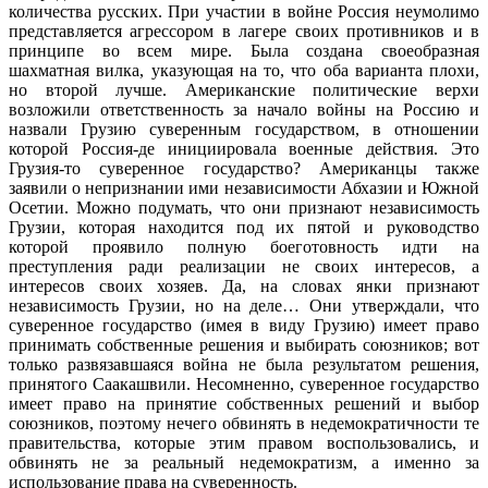
количества русских. При участии в войне Россия неумолимо
представляется агрессором в лагере своих противников и в
принципе во всем мире. Была создана своеобразная
шахматная вилка, указу­ющая на то, что оба варианта плохи,
но второй лучше. Американские политичес­кие верхи
возложили ответственность за начало войны на Россию и
назвали Грузию суверенным государством, в отношении
которой Россия-де инициировала воен­ные действия. Это
Грузия-то суверенное государство? Американцы также
заявили о непризнании ими независимости Абха­зии и Южной
Осетии. Можно подумать, что они признают независимость
Грузии, которая находится под их пятой и руко­водство
которой проявило полную боего­товность идти на
преступления ради реа­лизации не своих интересов, а
интересов своих хозяев. Да, на словах янки признают
независимость Грузии, но на деле… Они утверждали, что
суверенное государство (имея в виду Грузию) имеет право
при­нимать собственные решения и выбирать союзников; вот
только развязавшаяся вой­на не была результатом решения,
приня­того Саакашвили. Несомненно, суверен­ное государство
имеет право на принятие собственных решений и выбор
союзников, поэтому нечего обвинять в недемокра­тичности те
правительства, которые этим правом воспользовались, и
обвинять не за реальный недемократизм, а именно за
использование права на суверенность.