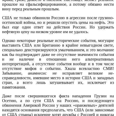
прошлое на сфальсифи­цированное, а потому обязано нести
вину перед реальным прошлым.
США не только обвинили Россию в аг­рессии после грузино-
осетинской войны, но и решили опустить цены на нефть. Это
был еще один ответ на действия России. Но удержать
нефтяную цену на низком уровне им не удалось.
Однако некоторые реальные истори­ческие события, могущие
выставить США или Британию в крайне невыгодном свете,
специально деисторизируются умалчива­нием, и это молчание
как бы подтверждает даже не отсутствие значимости события
и не наличие в отношении него альтернатив­ных
интерпретаций, а отсутствие события вообще и в том числе
отсутствие мифов о событии. Хвала всевластию СМИ!
Забыва­ние, анамнесис не исправляет великие не­
справедливости, имевшие место в истории США и западных
стран, а всего лишь зату­шевывает их, исключает из
памятования.
Даже после свершившегося факта на­падения Грузии на
Осетию, а по сути США на Россию, и последующего
обвинения Америкой России у наших «оранжевых» деятелей
находятся основания предпола­гать, что США (или зависимые
от США страны) искренне хотят дружбы с Росси­ей и никогда