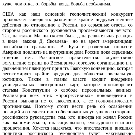
хуже, чем отказ от борьбы, когда борьба необходима.
США как наш основной геополитичес­кий конкурент
продолжает совершать раз­личные крайне недружественные
действия по отношению к России, но серьезные от­веты со
стороны российского руководства прослеживаются нечасто.
Так, на «закон Магнитского» была дана решительная ре­акция
в виде «закона Д. Яковлева», но на арест американцами
российского гражда­нина В. Бута и различные попытки
Америки повлиять на внутренние дела России пока серьезных
ответов нет. Российское прави­тельство осуществило
вступление страны во Всемирную торговую организацию и в
дальнейшем планирует принять Гаагскую конвенцию, которая
легитимирует крайне вредную для общества ювенальную
юсти­цию. Также в планы власти входит внедре­ние
универсальных электронных карт, ко­торое противоречит
статьям Конституции о свободе персональных данных.
Реализация всех этих «прогрессивных» нововведений в
России выгодна не ее населению, а ее геополитическим
противникам. Поэтому стоит вести речь об ослаблении
позиций и о недостаточно обоснованных уступках со стороны
российского руководства тем, кто никогда не желал России
как эконо­мического, так социального, культурного и иного
процветания. Хочется надеяться, что впоследствии внешняя
политика рос­сийского руководства будет максимально