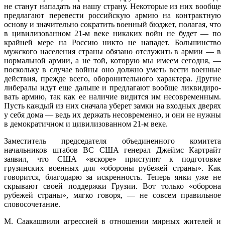
не станут нападать на нашу страну. Некоторые из них вообще
предла­гают перевести российскую армию на кон­трактную
основу и значительно сократить военный бюджет, полагая, что
в цивили­зованном 21-м веке никаких войн не бу­дет — по
крайней мере на Россию никто не нападет. Большинство
мужского насе­ления страны обязано отслужить в армии — в
нормальной армии, а не той, которую мы имеем сегодня, —
поскольку в случае войны оно должно уметь вести военные
действия, прежде всего, оборонительно­го характера. Другие
либералы идут еще дальше и предлагают вообще ликвидиро­
вать армию, так как ее наличие видится им несовременным.
Пусть каждый из них сначала уберет замки на входных дверях
у себя дома — ведь их держать несовре­менно, и они не нужны
в демократичном и цивилизованном 21-м веке.
Заместитель председателя объеди­ненного комитета
начальников штабов ВС США генерал Джеймс Картрайт
заявил, что США «вскоре» приступят к подготовке
грузинских военных для «обороны рубе­жей страны». Как
говорится, благодарю за искренность. Теперь янки уже не
скрывают своей поддержки Грузии. Вот только «обо­рона
рубежей страны», мягко говоря, — не совсем правильное
словосочетание.
М. Саакашвили агрессией в отноше­нии мирных жителей и