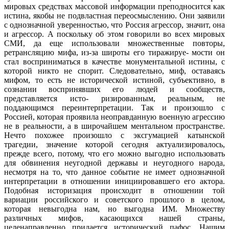
мировых средствах массовой информации преподносится как
истина, якобы не подвластная переосмыс­лению. Они заявили
с однозначной уверен­ностью, что Россия агрессор, значит, она
и агрессор. А поскольку об этом говорили во всех мировых
СМИ, да еще использо­вали множественные повторы,
ретрансля­цию мифа, из-за широты его тиражируе- мости он
стал восприниматься в качестве монументальной истины, с
которой никто не спорит. Следовательно, миф, оставаясь
мифом, то есть не исторической истиной, субъективно, в
сознании воспринявших его людей и сообществ,
представляется исто- ризированным, реальным, не
поддающим­ся переинтерпретации. Так и произошло с
Россией, которая проявила неоправданную военную агрессию
не в реальности, а в ши­рочайшем ментальном пространстве.
Нечто похожее произошло с эксгумацией катын­ской
трагедии, значение которой сегодня актуализировалось,
прежде всего, потому, что его можно выгодно использовать
для обвинения неугодной державы и неугод­ного народа,
несмотря на то, что данное событие не имеет однозначной
интерпре­тации в отношении инициировавшего его актора.
Подобная историзация происходит в отношении той
вариации российского и советского прошлого в целом,
которая не­выгодна нам, но выгодна ИМ. Множест­ву
различных мифов, касающихся нашей страны,
целенаправленно придается исто­рический пафос. Нашим