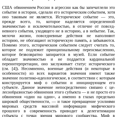
США обвинением России в агрессии как бы запечатлели это
событие в истории, сделали его историческим событием, хотя
оно таковым не является. Историческое событие — это,
прежде всего, то, которое наделяется определенной
значимостью и исключительностью, в отличие от повсед­
невного события, уходящего не в историю, а в небытие. Так,
мелочи жизни, повсед­невные действия не наполняют
историю, не обогащают историческую память, а забы­ваются.
Помимо этого, историческим собы­тием следует считать то,
которое не под­лежит принципиальному переосмыслению,
которое безвозвратно запирается в музей. Если событие
обладает значимостью и не поддается кардинальной
переинтерпрета­ции, оно заслуживает статус исторического
(см. [4]). Несомненно, военные действия (и некоторые в
особенности) из всех ва­риантов значения имеют также
значение политико-идеологическое, в соответствии с которым
конструируется миф о событии и инициирующем его
субъекте. Данное значение непосредственно связано с це­
лесообразностью обвинения этого субъ­екта — и не просто его
обвинения «один на один», а именно в глазах предельно
широкой общественности, — и такое пре­вращение усилиями
мировых средств мас­совой информации мифического
прошлого в современность приводит к делегитима­ции
субъекта с точки зрения мирового сообщества. Миф в