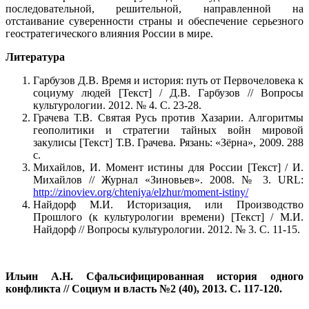
последовательной, решительной, направ­ленной на
отстаивание суверенности стра­ны и обеспечение серьезного
геостратеги­ческого влияния России в мире.
Литература
Гарбузов Д.В. Время и история: путь от Первочеловека к
социуму людей [Текст] / Д.В. Гарбузов // Вопросы
культурологии. 2012. № 4. С. 23-28.
Грачева Т.В. Святая Русь против Хазарии. Алгоритмы
геополитики и стратегии тайных войн ми­ровой
закулисы [Текст] Т.В. Грачева. Рязань: «Зёрна», 2009. 288
с.
Михайлов, И. Момент истины для России [Текст] / И.
Михайлов // Журнал «Зиновьев». 2008. № 3. URL:
http://zinoviev.org/chteniya/elzhur/moment-istiny/
Найдорф М.И. Историзация, или Производство
Прошлого (к культурологии времени) [Текст] / М.И.
Найдорф // Вопросы культурологии. 2012. № 3. С. 11-15.
Ильин А.Н. Сфальсифицированная история одного
конфликта // Социум и власть №2 (40), 2013. С. 117-120.