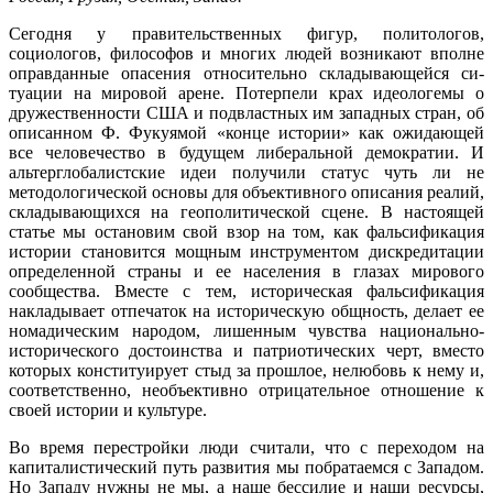
Сегодня у правительственных фигур, по­литологов,
социологов, философов и мно­гих людей возникают вполне
оправданные опасения относительно складывающейся си­
туации на мировой арене. Потерпели крах идеологемы о
дружественности США и под­властных им западных стран, об
описанном Ф. Фукуямой «конце истории» как ожидаю­щей
все человечество в будущем либераль­ной демократии. И
альтерглобалистские идеи получили статус чуть ли не
методоло­гической основы для объективного описания реалий,
складывающихся на геополитичес­кой сцене. В настоящей
статье мы остано­вим свой взор на том, как фальсификация
истории становится мощным инструментом дискредитации
определенной страны и ее населения в глазах мирового
сообщества. Вместе с тем, историческая фальсификация
накладывает отпечаток на историческую об­щность, делает ее
номадическим народом, лишенным чувства национально-
истори­ческого достоинства и патриотических черт, вместо
которых конституирует стыд за про­шлое, нелюбовь к нему и,
соответственно, необъективно отрицательное отношение к
своей истории и культуре.
Во время перестройки люди считали, что с переходом на
капиталистический путь развития мы побратаемся с Западом.
Но Западу нужны не мы, а наше бессилие и наши ресурсы,