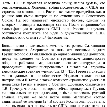
Хоть СССР и проиграл холодную войну, нельзя думать, что
она закончилась. Хо­лодная война продолжается, и США на­
строены по отношению к России все также враждебно, как и
раньше они были настро­ены по отношению к Советскому
Союзу. На это указывает множество фактов, одному из
которых посвящена настоящая статья. После свершившейся
фальсификации в мировых СМИ роли России в грузино­
осетинском конфликте все идеи о дружес­твенности США
разбиваются о стены голой фактологии.
Большинство аналитиков отмечают, что режим Саакашвили
поддерживался Америкой: за пять лет военный бюджет
Грузии возрос с 30 миллионов до одно­го миллиарда долларов,
перед нападени­ем на Осетию в грузинском министерстве
обороны работали американские военные инструктора и
проводились профинанси­рованные Пентагоном грузино-
американс­кие военные учения (см. [3]). Т.В. Грачева приводит
много данных о пособничестве Израиля захватнически
настроенным Шта­там, а также отмечает израильское участие в
поддержке Грузии в войне с Осетией. До­бавлю, ссылаясь на
Т.В. Грачеву, что зем­ли, которые сейчас принадлежат Грузии,
ей изначально не принадлежали, а были завоеваны русской
армией. Грузия же была всего лишь маленькой частью
защитившей ее империи [2]. В составе России она про­цветала,
а теперь впала в зависимость от США, при диктате которых