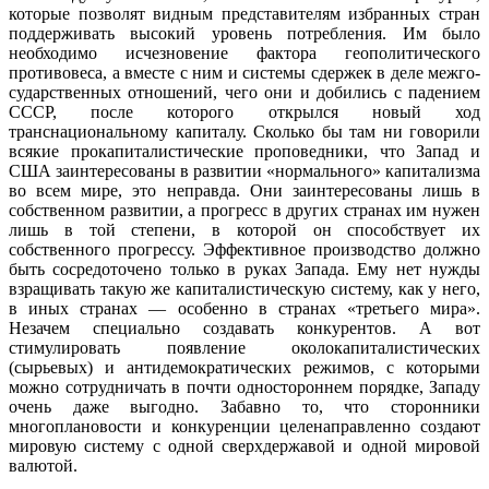
которые позволят видным представителям избранных стран
подде­рживать высокий уровень потребления. Им было
необходимо исчезновение фактора геополитического
противовеса, а вместе с ним и системы сдержек в деле межго­
сударственных отношений, чего они и до­бились с падением
СССР, после которого открылся новый ход
транснациональному капиталу. Сколько бы там ни говорили
всякие прокапиталистические проповед­ники, что Запад и
США заинтересованы в развитии «нормального» капитализма
во всем мире, это неправда. Они заинтере­сованы лишь в
собственном развитии, а прогресс в других странах им нужен
лишь в той степени, в которой он способствует их
собственного прогрессу. Эффективное производство должно
быть сосредоточе­но только в руках Запада. Ему нет нужды
взращивать такую же капиталистическую систему, как у него,
в иных странах — осо­бенно в странах «третьего мира».
Незачем специально создавать конкурентов. А вот
стимулировать появление околокапиталис­тических
(сырьевых) и антидемократичес­ких режимов, с которыми
можно сотруд­ничать в почти одностороннем порядке, Западу
очень даже выгодно. Забавно то, что сторонники
многоплановости и конку­ренции целенаправленно создают
мировую систему с одной сверхдержавой и одной мировой
валютой.