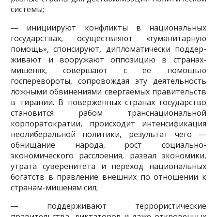
системы;
— инициируют конфликты в национальных
государствах, осуществ­ляют «гуманитарную
помощь», спонсируют, дипломатически поддер­
живают и вооружают оппозицию в странах-
мишенях, совершают с ее помощью
госперевороты, сопровождая эту деятельность
ложными об­винениями свергаемых правительств
в тирании. В поверженных стра­нах государство
становится рабом транснациональной
корпоратокра­тии, происходит интенсификация
неолиберальной политики, результат чего —
обнищание народа, рост социально-
экономического расслое­ния, развал экономики,
утрата суверенитета и переход национальных
богатств в правление внешних по отношении к
странам-мишеням сил;
— поддерживают террористические
правительства, диктаторов и даже откровенных