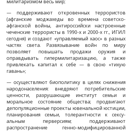
милитаризмом весь мир;
— поддерживают откровенных террористов
(афганские моджахеды во времена советско-
афганской войны, антироссийски настроенные
чеченские террористы в 1990-х и 2000-х гг., ИГИЛ
сегодня) и создают «управляемый хаос» в разных
частях света. Развязывание войн по миру
позволяет повышать продажи оружия и
оправдывать гипермилитариза­цию, а также
привлекать капитал к себе — в свою «тихую
гавань»;
— осуществляют биополитику в целях снижения
народонаселения: внедряют потребительские
ценности, разрушающие институт семьи и
моральное состояние общества; продвигают
депопуляционные проек­ты ювенальной юстиции,
планирования семьи, толерантности к сексу­
альным перверсиям; поддерживают
распространение генно-модифици­рованной