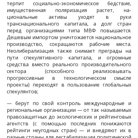
терпит соци­ально-экономическое бедствие,
имущественная поляризация растет, на­
циональные активы уходят в руки
транснационального капитала, а долг стран
перед организациями типа МВФ повышается.
Дешевым импортом уничтожается национальное
производство, сокращаются рабочие ме­ста.
Неолиберализация также снимает преграды на
пути спекулятивно­го капитала, и огромные
средства вместо реального производительного
сектора (способного реализовывать
прогрессивные в технологическом смысле
проекты) переходят в пользование глобальных
спекулянтов;
— берут по свой контроль международные и
региональные органи­зации — от так называемых
правозащитных до экологических и рей­тинговых
агентств (с помощью последних понижаются
рейтинги не­угодных стран) — и внедряют их в
разные страны для дестабилизации политической