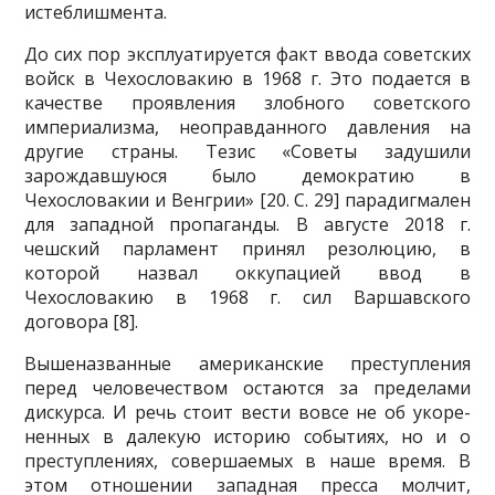
истеблишмента.
До сих пор эксплуатируется факт ввода советских
войск в Чехосло­вакию в 1968 г. Это подается в
качестве проявления злобного советско­го
империализма, неоправданного давления на
другие страны. Тезис «Советы задушили
зарождавшуюся было демократию в
Чехословакии и Венгрии» [20. С. 29] парадигмален
для западной пропаганды. В августе 2018 г.
чешский парламент принял резолюцию, в
которой назвал окку­пацией ввод в
Чехословакию в 1968 г. сил Варшавского
договора [8].
Вышеназванные американские преступления
перед человечеством остаются за пределами
дискурса. И речь стоит вести вовсе не об укоре­
ненных в далекую историю событиях, но и о
преступлениях, совершае­мых в наше время. В
этом отношении западная пресса молчит,