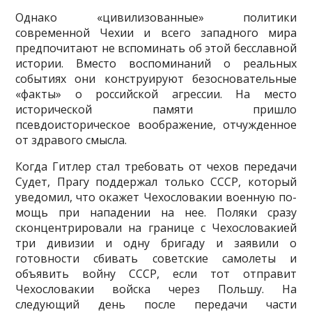
Однако «цивилизованные» политики
современной Чехии и всего за­падного мира
предпочитают не вспоминать об этой бесславной
исто­рии. Вместо воспоминаний о реальных
событиях они конструируют безосновательные
«факты» о российской агрессии. На место
историче­ской памяти пришло
псевдоисторическое воображение, отчужденное
от здравого смысла.
Когда Гитлер стал требовать от чехов передачи
Судет, Прагу поддержал только СССР, который
уведомил, что окажет Чехословакии военную по­
мощь при нападении на нее. Поляки сразу
сконцентрировали на грани­це с Чехословакией
три дивизии и одну бригаду и заявили о
готовности сбивать советские самолеты и
объявить войну СССР, если тот отправит
Чехословакии войска через Польшу. На
следующий день после передачи части