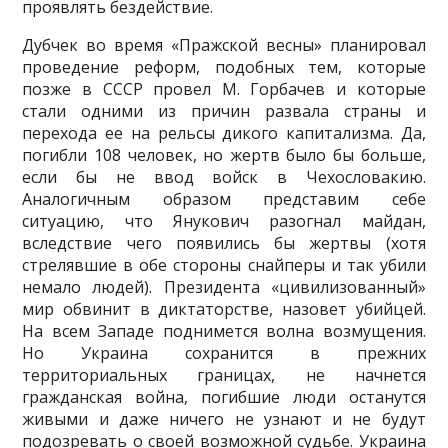
проявлять бездействие.
Дубчек во время «Пражской весны» планировал
проведение реформ, подобных тем, которые
позже в СССР провел М. Горбачев и которые
стали одними из причин развала страны и
перехода ее на рельсы дикого капитализма. Да,
погибли 108 человек, но жертв было бы больше,
если бы не ввод войск в Чехословакию.
Аналогичным образом представим себе
ситуацию, что Янукович разогнал майдан,
вследствие чего появи­лись бы жертвы (хотя
стрелявшие в обе стороны снайперы и так убили
немало людей). Президента «цивилизованный»
мир обвинит в диктатор­стве, назовет убийцей.
На всем Западе поднимется волна возмущения.
Но Украина сохранится в прежних
территориальных границах, не на­чнется
гражданская война, погибшие люди останутся
живыми и даже ничего не узнают и не будут
подозревать о своей возможной судьбе. Ук­раина