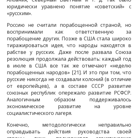
юридически уравнено понятие «советский» с
«русским».
Россию не считали порабощенной страной, но
воспринимали как от­ветственную за
порабощение других. Позже в США стала широко
тира­жироваться идея, что народы находятся в
рабстве у русских. Даже после развала Союза
резолюция продолжала действовать: каждый год
в июле в США все так же отмечают «неделю
порабощенных народов» [21]. И это при том, что
русские никогда не создавали колоний (в отличие
от евро­пейцев), а в составе СССР развитие
союзных республик опережало раз­витие РСФСР.
Аналогичным образом поддерживалось
экономическое развитие на уровне
социалистического лагеря.
Конечно, методологически неправильно
оправдывать действия руко­водства своей