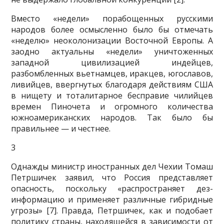
Вместо «недели» порабощенных русскими
народов более осмыслен­но было бы отмечать
«неделю» неоколонизации Восточной Европы. А
заодно актуальны «недели» уничтоженных
западной цивилизацией индейцев,
разбомбленных вьетнамцев, иракцев, югославов,
ливийцев, ввергнутых благодаря действиям США
в нищету и тоталитарное беспра­вие чилийцев
времен Пиночета и огромного количества
южноамери­канских народов. Так было бы
правильнее — и честнее.
3
Однажды министр иностранных дел Чехии Томаш
Петршичек заявил, что Россия представляет
опасность, поскольку «распространяет дез­
информацию и применяет различные гибридные
угрозы» [7]. Правда, Петршичек, как и подобает
политику страны, находящейся в зависимо­сти от