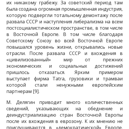
их никакому грабежу. За советский период там
была создана огромная промышленная индустрия,
которую под­вергли тотальному демонтажу после
развала СССР и наступления ли­берализма на всем
постсоциалистическом пространстве, в том числе
в Восточной Европе. В том числе благодаря
Советскому Союзу во всей Восточной Европе
повышался уровень жизни, открывались новые
отра­сли. После развала СССР и вхождения в
«цивилизованный» мир от преж­них
экономических и социальных достижений
пришлось отказаться. Ярким примером
выступает фирма Tatra, грузовики и трамваи
которой стали ненужными европейским
партнерам [9].
М. Делягин приводит много количественных
сведений, указывающих на обеднение и
деиндустриализацию стран Восточной Европы
после их вхождения в еврозону. К их мнению не
прислушиваются в «демократи­ческой» Европе.