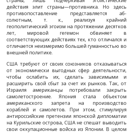
страны, лишь подчеркивая эгоистические
действия элит страны—противника. Но здесь
противопоставление представляется аб­
солютным, т. к., реализуя крайний
геополитический эгоизм на протяже­нии десятков
лет, мировой гегемон обвиняет в
соответствующих дейст­виях тех, кто отличался и
отличается неизмеримо большей гуманностью во
внешней политике.
США требуют от своих союзников отказываться
от экономически вы­годных сфер деятельности,
чтобы ослабить их, сделать зависимыми и
расширить свой сбыт за счет их рынков. Так, от
Израиля американцы потребовали закрыть
самолетостроение. Япония стала объектом
амери­канского запрета на производство
кораблей и самолетов. При этом, сти­мулируя
антироссийские претензии японской дипломатии
на Куриль­ские острова, США не спешат выводить
свои оккупационные войска из Японии. В целом