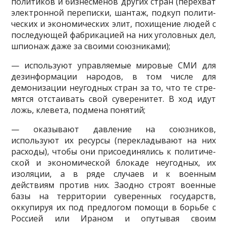
политиков и бизнесменов других стран (перехват
электронной переписки, шантаж, подкуп полити­
ческих и экономических элит, похищение людей с
последующей фабри­кацией на них уголовных дел,
шпионаж даже за своими союзниками);
— используют управляемые мировые СМИ для
дезинформации наро­дов, в том числе для
демонизации неугодных стран за то, что те стре­
мятся отстаивать свой суверенитет. В ход идут
ложь, клевета, подмена понятий;
— оказывают давление на союзников,
используют их ресурсы (пере­кладывают на них
расходы), чтобы они присоединялись к политиче­
ской и экономической блокаде неугодных, их
изоляции, а в ряде случаев и к военным
действиям против них. Заодно строят военные
базы на тер­ритории суверенных государств,
оккупируя их под предлогом помощи в борьбе с
Россией или Ираном и опутывая своим