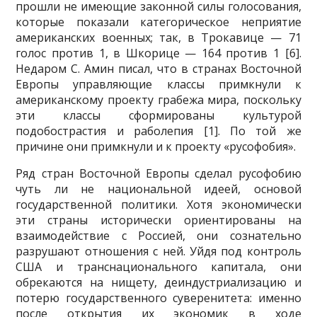
прошли не имеющие законной силы голосования,
которые показали категорическое неприятие
американских военных; так, в Трокавице — 71
голос против 1, в Шкорице — 164 против 1 [6].
Недаром С. Амин писал, что в странах Восточной
Европы управляющие классы примкнули к
американскому проекту грабежа мира, поскольку
эти клас­сы сформированы культурой
подобострастия и раболепия [1]. По той же
причине они примкнули и к проекту «русофобия».
Ряд стран Восточной Европы сделал русофобию
чуть ли не нацио­нальной идеей, основой
государственной политики. Хотя экономиче­ски
эти страны исторически ориентированы на
взаимодействие с Рос­сией, они сознательно
разрушают отношения с ней. Уйдя под контроль
США и транснационального капитала, они
обрекаются на нищету, де­индустриализацию и
потерю государственного суверенитета: именно
после открытия их экономик в ходе