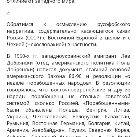
отличие от западного мира.
2
Обратимся к осмыслению русофобского
нарратива, содержательно касающегося связи
России (СССР) с Восточной Европой в целом и с
Че­хией (Чехословакией) в частности.
В 1950-х гг. западноукраинский эмигрант Лев
Добрянски (отец амери­канского политика Полы
Добрянски) написал документ, ставший осно­вой
американского Закона 86-90 и резолюции «о
неделе порабощенных народов». В резолюции
говорилось, что восточноевропейские и другие
народы порабощены не столько советской
системой, сколько Россией. «Порабощенными»
были объявлены Польша, Венгрия, Литва,
Украина, Чехословакия, Белоруссия, Казахстан,
Румыния, Восточная Германия, Болгария, Китай,
Армения, Азербайджан, Грузия, Северная Корея,
Алба­ния, Северный Вьетнам и т. д. Так было