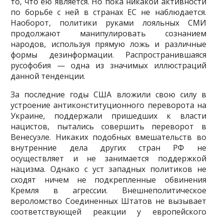
то, что ею является. Но пока никакой активности
по борьбе с ней в странах ЕС не наблюдается.
Наоборот, по­литики руками лояльных СМИ
продолжают манипулировать сознанием
народов, используя прямую ложь и различные
формы дезинформации. Распространившаяся
русофобия — одна из значимых иллюстраций
данной тенденции.
За последние годы США вложили свою силу в
устроение антиконсти­туционного переворота на
Украине, поддержали пришедших к власти
нацистов, пытались совершить переворот в
Венесуэле. Никаких подоб­ных вмешательств во
внутренние дела других стран РФ не
осуществляет и не занимается поддержкой
нацизма. Однако с уст западных полити­ков не
сходят ничем не подкрепленные обвинения
Кремля в агрессии. Внешнеполитическое
вероломство Соединенных Штатов не вызывает
соответствующей реакции у европейского