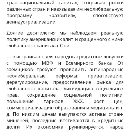
транснациональный капитал, открывая рынки
различ­ных стран и навязывая им неолиберальную
программу «развития», спо­собствует
деиндустриализации.
Долгие десятилетия мы наблюдаем реальную
политику американских элит и сращенного с ними
глобального капитала. Они
— выстраивают для народов кредитные ловушки
с помощью МВФ и Всемирного банка. От
заемщиков требуют проводить антинародные
неолиберальные реформы: приватизацию,
дерегулирование, предо­ставление рынка для
глобального капитала, ликвидацию социальных
прав, сокращение социальной политики,
повышение тарифов ЖКХ, рост цен,
коммерциализацию образования и медицины и т.
д. По низ­ким ценам выкупаются активы стран-
мишеней, последние втягиваются в кредитные
долги. Их экономика руинизируется, народ