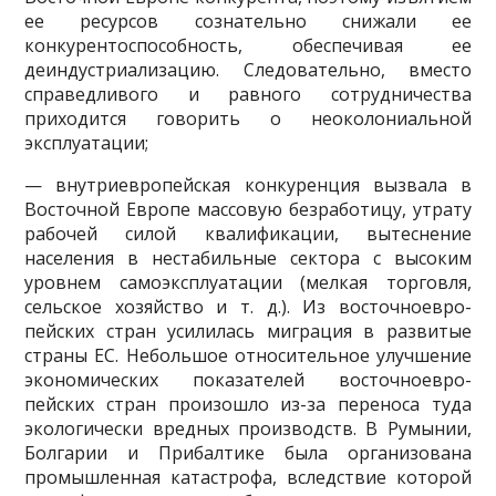
ее ресурсов созна­тельно снижали ее
конкурентоспособность, обеспечивая ее
деиндустри­ализацию. Следовательно, вместо
справедливого и равного сотрудниче­ства
приходится говорить о неоколониальной
эксплуатации;
— внутриевропейская конкуренция вызвала в
Восточной Европе мас­совую безработицу, утрату
рабочей силой квалификации, вытеснение
населения в нестабильные сектора с высоким
уровнем самоэксплуа­тации (мелкая торговля,
сельское хозяйство и т. д.). Из восточноевро­
пейских стран усилилась миграция в развитые
страны ЕС. Небольшое относительное улучшение
экономических показателей восточноевро­
пейских стран произошло из-за переноса туда
экологически вредных производств. В Румынии,
Болгарии и Прибалтике была организована
промышленная катастрофа, вследствие которой