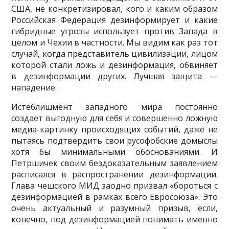
США, не конкретизировал, кого и каким образом
Российская Фе­дерация дезинформирует и какие
гибридные угрозы использует против Запада в
целом и Чехии в частности. Мы видим как раз тот
случай, когда представитель цивилизации, лицом
которой стали ложь и дезинформа­ция, обвиняет
в дезинформации других. Лучшая защита —
нападение…
Истеблишмент западного мира постоянно
создает выгодную для себя и совершенно ложную
медиа-картинку происходящих событий, даже не
пытаясь подтвердить свои русофобские домыслы
хотя бы минимальны­ми обоснованиями. И
Петршичек своим бездоказательным заявлением
расписался в распространении дезинформации.
Глава чешского МИД заодно призвал «бороться с
дезинформацией в рамках всего Евросою­за». Это
очень актуальный и разумный призыв, если,
конечно, под дез­информацией понимать именно