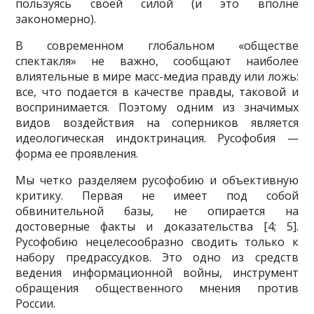
пользуясь своей силой (и это вполне
закономерно).
В современном глобальном «обществе
спектакля» не важно, сообща­ют наиболее
влиятельные в мире масс-медиа правду или ложь:
все, что подается в качестве правды, таковой и
воспринимается. Поэтому одним из значимых
видов воздействия на соперников является
идеологиче­ская индоктринация. Русофобия —
форма ее проявления.
Мы четко разделяем русофобию и объективную
критику. Первая не имеет под собой
обвинительной базы, не опирается на
достоверные факты и доказательства [4; 5].
Русофобию нецелесообразно сводить только к
набору предрассудков. Это одно из средств
ведения информа­ционной войны, инструмент
обращения общественного мнения против
России.