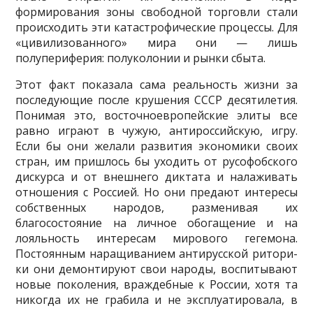
формирования зоны свободной торговли стали
происходить эти катастрофические процессы. Для
«цивилизованного» мира они — лишь
полупериферия: полуколонии и рынки сбыта.
Этот факт показала сама реальность жизни за
последующие после крушения СССР десятилетия.
Понимая это, восточноевропейские эли­ты все
равно играют в чужую, антироссийскую, игру.
Если бы они же­лали развития экономики своих
стран, им пришлось бы уходить от ру­софобского
дискурса и от внешнего диктата и налаживать
отношения с Россией. Но они предают интересы
собственных народов, разменивая их
благосостояние на личное обогащение и на
лояльность интересам мирового гегемона.
Постоянным наращиванием антирусской ритори­
ки они демонтируют свои народы, воспитывают
новые поколения, вра­ждебные к России, хотя та
никогда их не грабила и не эксплуатировала, в