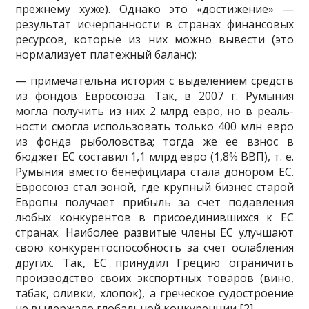
прежнему хуже). Однако это «достижение» —
результат исчерпанности в странах финансовых
ресурсов, которые из них можно вывести (это
нормализует платежный баланс);
— примечательна история с выделением средств
из фондов Евросою­за. Так, в 2007 г. Румыния
могла получить из них 2 млрд евро, но в реаль­
ности смогла использовать только 400 млн евро
из фонда рыболовства; тогда же ее взнос в
бюджет ЕС составил 1,1 млрд евро (1,8% ВВП), т. е.
Румыния вместо бенефициара стала донором ЕС.
Евросоюз стал зоной, где крупный бизнес старой
Европы получает прибыль за счет подав­ления
любых конкурентов в присоединившихся к ЕС
странах. Наибо­лее развитые члены ЕС улучшают
свою конкурентоспособность за счет ослабления
других. Так, ЕС принудил Грецию ограничить
производство своих экспортных товаров (вино,
табак, оливки, хлопок), а греческое су­достроение
не выдержало глобальной конкуренции [2].