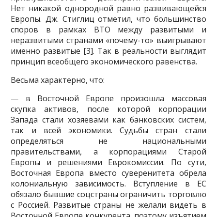
Нет никакой однородной равно развивающейся
Евро­пы. Дж. Стиглиц отметил, что большинство
споров в рамках ВТО между развитыми и
неразвитыми странами «почему-то» выигрывают
именно развитые [3]. Так в реальности выглядит
принцип всеобщего экономи­ческого равенства.
Весьма характерно, что:
— в Восточной Европе произошла массовая
скупка активов, после которой корпорации
Запада стали хозяевами как банковских систем,
так и всей экономики. Судьбы стран стали
определяться не националь­ными
правительствами, а корпорациями Старой
Европы и решениями Еврокомиссии. По сути,
Восточная Европа вместо суверенитета обрела
колониальную зависимость. Вступление в ЕС
обязало бывшие соцстра­ны ограничить торговлю
с Россией. Развитые страны не желали видеть в
Восточной Европе конкурента, поэтому изъятием