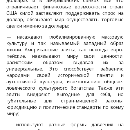
долларах и в американских банках. Все это
ограни­чивает финансовые возможности стран.
США силой заставляют поддер­живать спрос на
доллар, обязывают мир осуществлять торговые
сделки именно за доллары;
— насаждают глобализированную массовую
культуру и так называ­емый западный образ
жизни. Американские элиты, как некогда евро­
пейские, навязывают миру свои ценности,
расистским образом выда­вая их за
универсальные. Это способствует забвению
народами своей исторической памяти и
аутентичной культуры, исчезновению общече­
ловеческого культурного богатства. Также эти
элиты внедряют выгод­ные для себя, но
губительные для стран-мишеней законы,
юрисдикцию и политические стандарты по всему
миру;
— используют разные формы давления на