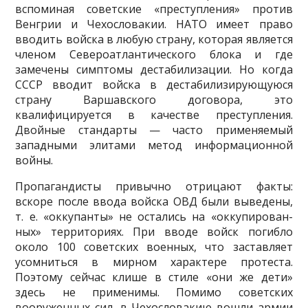
вспоми­ная советские «преступления» против
Венгрии и Чехословакии. НАТО имеет право
вводить войска в любую страну, которая является
членом Североатлантического блока и где
замечены симптомы дестабили­зации. Но когда
СССР вводит войска в дестабилизирующуюся
страну Варшавского договора, это
квалифицируется в качестве преступления.
Двойные стандарты — часто применяемый
западными элитами метод информационной
войны.
Пропагандисты привычно отрицают факты:
вскоре после ввода вой­ска ОВД были выведены,
т. е. «оккупанты» не остались на «оккупирован­
ных» территориях. При вводе войск погибло
около 100 советских воен­ных, что заставляет
усомниться в мирном характере протеста.
Поэтому сейчас клише в стиле «они же дети»
здесь не применимы. Помимо со­ветских
вооруженных сил, в Чехословакию вошли армии