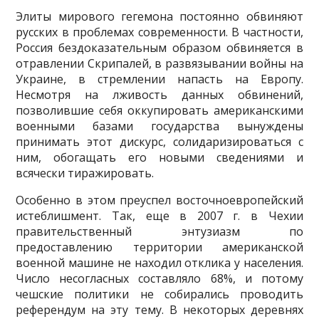
Элиты мирового гегемона постоянно обвиняют
русских в пробле­мах современности. В частности,
Россия бездоказательным образом обвиняется в
отравлении Скрипалей, в развязывании войны на
Украи­не, в стремлении напасть на Европу.
Несмотря на лживость данных об­винений,
позволившие себя оккупировать американскими
военными базами государства вынуждены
принимать этот дискурс, солидаризи­роваться с
ним, обогащать его новыми сведениями и
всячески тиражи­ровать.
Особенно в этом преуспел восточноевропейский
истеблишмент. Так, еще в 2007 г. в Чехии
правительственный энтузиазм по
предоставлению территории американской
военной машине не находил отклика у на­селения.
Число несогласных составляло 68%, и потому
чешские поли­тики не собирались проводить
референдум на эту тему. В некоторых деревнях