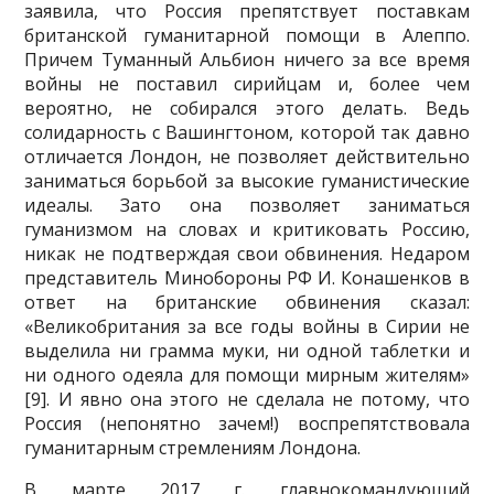
заявила, что Россия препятствует поставкам
британской гуманитарной помощи в Алеппо.
Причем Туманный Альбион ничего за все время
войны не поставил сирийцам и, более чем
вероятно, не собирался этого делать. Ведь
солидарность с Вашингтоном, которой так давно
отличается Лондон, не позволяет действительно
заниматься борьбой за высокие гуманистические
идеалы. Зато она позволяет заниматься
гуманизмом на сло­вах и критиковать Россию,
никак не подтверждая свои обвинения. Недаром
представитель Мино­бороны РФ И. Конашенков в
ответ на британские обвинения сказал:
«Великобритания за все годы войны в Сирии не
выделила ни грамма муки, ни одной таблетки и
ни одного одеяла для помощи мирным жителям»
[9]. И явно она этого не сделала не потому, что
Россия (непонятно зачем!) вос­препятствовала
гуманитарным стремлениям Лондона.
В марте 2017 г. главнокомандующий