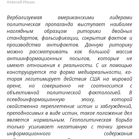
Алексей Ильин
Вербализуемая американскими лидерами
политическая пропаганда выступает наиболее
наглядным образцом риторики двойных
стандартов, фальсификации, сокрытия фактов и
производства ан­тифактов. Данную риторику
можно рассматривать как большой массив
антиинформационных посылов, которые не
имеют отношения к реальности. С их помощью
конструируется та форма медиареальности, ко­
торая легитимирует действия США на мировой
арене, но совершенно не соотносится с
объективной поли­тической фактологией. В
псевдоинформационную эпоху, которой
свойственно переплетение истин и за­блуждений,
преподносимых в виде истин, такое положение дел
является нормальным. Геополитическая борьба
только усиливает негативную с точки зрения
информационного содержания