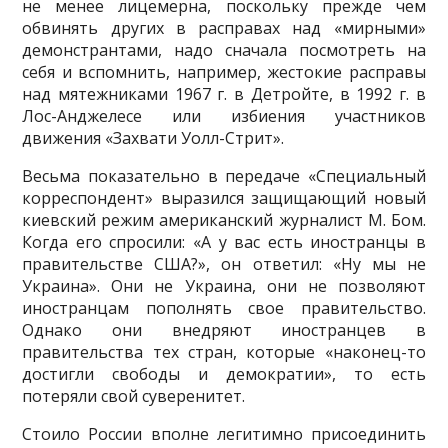
не менее лицемерна, по­скольку прежде чем
обвинять других в расправах над «мирными»
демонстрантами, надо сначала посмотреть на
себя и вспомнить, например, жестокие расправы
над мятежниками 1967 г. в Дет­ройте, в 1992 г. в
Лос-Анджелесе или избиения участников
движения «Захвати Уолл-Стрит».
Весьма показательно в передаче «Специальный
корреспондент» выразился защищающий новый
киевский режим американский журналист М. Бом.
Когда его спросили: «А у вас есть ино­странцы в
правительстве США?», он ответил: «Ну мы не
Украина». Они не Украина, они не позволя­ют
иностранцам пополнять свое правительство.
Однако они внедряют иностранцев в
правительства тех стран, которые «наконец-то
достигли свободы и демократии», то есть
потеряли свой суверенитет.
Стоило России вполне легитимно присоединить