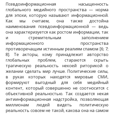
Псевдоинформационная насыщенность
глобального медийного пространства — норма
для эпо­хи, которую называют информационной.
Как мы считаем, она также достойна
наименования псевдо­информационной — ведь
она характеризуется как ростом информации, так
и стремительным заполне­нием
информационного пространства
противоречащим истинным реалиям спамом [6; 7;
8]. Те акто­ры, кому принадлежит авторство
глобальных проблем, стараются скрыть
трагическую реальность не­коей риторикой о
желании сделать мир лучше. Политические силы,
в руках которых находятся мировые СМИ,
формируют выгодный для себя медийный
контент, который совершенно не соотносится с
объективной реальностью. Так создается некая
антиинформационная надстройка, позволяющая
мил­лионам людей видеть политическую
реальность совсем не такой, какова она на самом