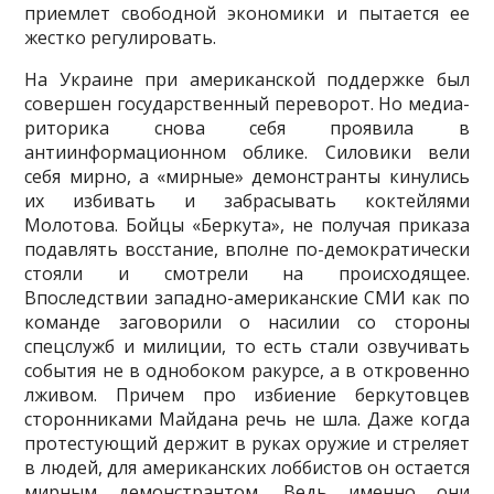
приемлет свободной экономики и пытается ее
жестко регулировать.
На Украине при американской поддержке был
совершен государственный переворот. Но медиа-
риторика снова себя проявила в
антиинформационном облике. Силовики вели
себя мирно, а «мирные» демонстранты кинулись
их избивать и забрасывать коктейлями
Молотова. Бойцы «Бер­кута», не получая приказа
подавлять восстание, вполне по-демократически
стояли и смотрели на происходящее.
Впоследствии западно-американские СМИ как по
команде заговорили о насилии со стороны
спецслужб и милиции, то есть стали озвучивать
события не в однобоком ракурсе, а в откровенно
лживом. Причем про избиение беркутовцев
сторонниками Майдана речь не шла. Даже когда
протестующий держит в руках оружие и стреляет
в людей, для американских лоббистов он остается
мирным демонстрантом. Ведь именно они