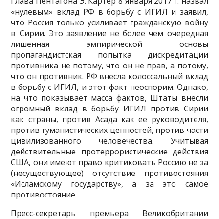
Глава Пентагона Э. Картер 8 января 2017 г. назвал
«нулевым» вклад РФ в борьбу с ИГИЛ и заявил,
что Россия только усиливает гражданскую войну
в Сирии. Это заявление не более чем очередная
лишенная эмпирической основы
пропагандистская попытка дискредитации
противника не потому, что он не прав, а потому,
что он противник. РФ внесла колоссальный вклад
в борьбу с ИГИЛ, и этот факт неоспорим. Однако,
на что показывает масса фактов, Штаты внесли
огромный вклад в борьбу ИГИЛ против Сирии
как страны, против Асада как ее руководителя,
против гума­нистических ценностей, против части
цивилизованного человечества. Учитывая
действительные протеррористические действия
США, они имеют право критиковать Россию не за
(несуществую­щее) отсутствие противостояния
«Исламскому государству», а за это самое
противостояние.
Пресс-секретарь премьера Великобритании