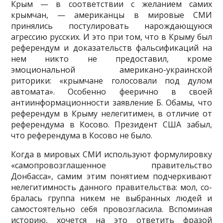
Крым — в соответствии с желанием самих
крымчан, — американцы в мировые СМИ
принялись постулировать нарождающуюся
агрессию русских. И это при том, что в Крыму был
референдум и доказательств фальсификаций на
нем никто не предоставил, кроме
эмоциональной американо-украинской
риторики: «крымчане голосо­вали под дулом
автомата». Особенно феерично в своей
антиинформационности заявление Б. Оба­мы, что
референдум в Крыму нелегитимен, в отличие от
референдума в Косово. Президент США забыл,
что референдума в Косово не было.
Когда в мировых СМИ используют формулировку
«самопровозглашенное правительство
Донбасса», самим этим понятием подчеркивают
нелегитимность данного правительства: мол, со­
бралась группа никем не выбранных людей и
самостоятельно себя провозгласила. Вспоминая
ис­торию, хочется на это ответить фразой