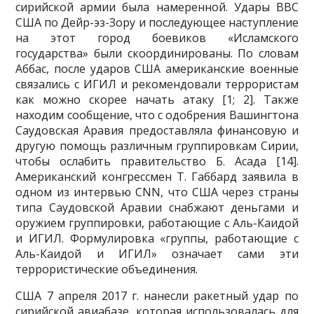
сирийской армии была намеренной. Удары ВВС
США по Дейр-эз-Зору и последующее наступле­ние
на этот город боевиков «Исламского
государства» были скоординированы. По словам
Аббас, после ударов США американские военные
связались с ИГИЛ и рекомендовали террористам
как можно скорее начать атаку [1; 2]. Также
находим сообщение, что с одобрения Вашингтона
Сау­довская Аравия предоставляла финансовую и
другую помощь различным группировкам Сирии,
чтобы ослабить правительство Б. Асада [14].
Американский конгрессмен Т. Габбард заявила в
одном из интервью CNN, что США через страны
типа Саудовской Аравии снабжают деньгами и
оружием группировки, работающие с Аль-Каидой
и ИГИЛ. Формулировка «группы, работающие с
Аль-Каидой и ИГИЛ» означает сами эти
террористические объединения.
США 7 апреля 2017 г. нанесли ракетный удар по
сирийской авиабазе, которая использова­лась для