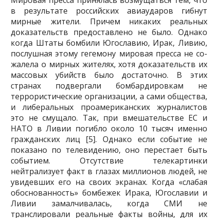
Мировая пресса принялась возмущаться тем, что
в результате российских авиаударов гиб­нут
мирные жители. Причем никаких реальных
доказательств предоставлено не было. Однако
ко­гда Штаты бомбили Югославию, Ирак, Ливию,
послушная этому гегемону мировая пресса не со­
жалела о мирных жителях, хотя доказательств их
массовых убийств было достаточно. В этих
странах подвергали бомбардировкам не
террористические организации, а сами общества,
и либе­ральных проамериканских журналистов
это не смущало. Так, при вмешательстве ЕС и
НАТО в Ливии погибло около 10 тысяч именно
гражданских лиц [5]. Однако если событие не
показано по телевидению, оно перестает быть
событием. Отсутствие телекартинки
нейтрализует факт в глазах миллионов людей, не
увидевших его на своих экранах. Когда «слабая
обоснованность» бомбежек Ирака, Югославии и
Ливии замалчивалась, когда СМИ не
транслировали реальные факты войны, для их