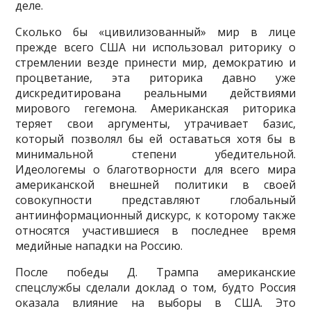
деле.
Сколько бы «цивилизованный» мир в лице
прежде всего США ни использовал риторику о
стремлении везде принести мир, демократию и
процветание, эта риторика давно уже
дискредити­рована реальными действиями
мирового гегемона. Американская риторика
теряет свои аргумен­ты, утрачивает базис,
который позволял бы ей оставаться хотя бы в
минимальной степени убеди­тельной.
Идеологемы о благотворности для всего мира
американской внешней политики в своей
совокупности представляют глобальный
антиинформационный дискурс, к которому также
отно­сятся участившиеся в последнее время
медийные нападки на Россию.
После победы Д. Трампа американские
спецслужбы сделали доклад о том, будто Россия
оказала влияние на выборы в США. Это