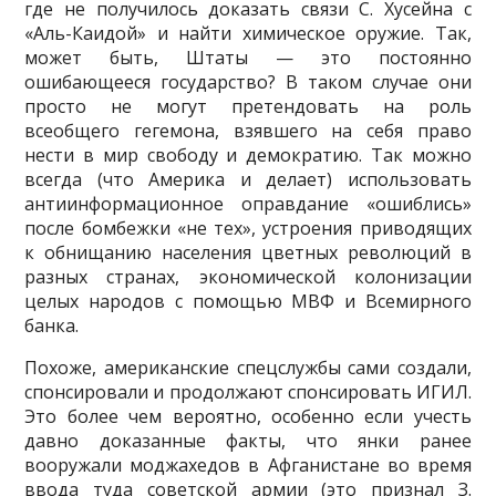
где не получилось доказать связи С. Хусейна с
«Аль-Каидой» и найти химическое оружие. Так,
может быть, Штаты — это постоянно
ошибающее­ся государство? В таком случае они
просто не могут претендовать на роль
всеобщего гегемона, взявшего на себя право
нести в мир свободу и демократию. Так можно
всегда (что Америка и де­лает) использовать
антиинформационное оправдание «ошиблись»
после бомбежки «не тех», устроения приводящих
к обнищанию населения цветных революций в
разных странах, экономи­ческой колонизации
целых народов с помощью МВФ и Всемирного
банка.
Похоже, американские спецслужбы сами создали,
спонсировали и продолжают спонсиро­вать ИГИЛ.
Это более чем вероятно, особенно если учесть
давно доказанные факты, что янки ранее
вооружали моджахедов в Афганистане во время
ввода туда советской армии (это признал З.