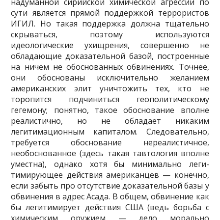
надуманной сирийской химической агрес­сии по
сути является прямой поддержкой террористов
ИГИЛ. Но такая поддержка должна тща­тельно
скрываться, поэтому используются
идеологические ухищрения, совершенно не
обладаю­щие доказательной базой, построенные
на ничем не обоснованных обвинениях. Точнее,
они обос­нованы исключительно желанием
американских элит уничтожить тех, кто не
торопится подчи­ниться геополитическому
гегемону; понятно, такое обоснование вполне
реалистично, но не обла­дает никаким
легитимационным капиталом. Следовательно,
требуется обоснование нереалистич­ное,
необоснованное (здесь такая тавтология вполне
уместна), однако хотя бы минимально леги­
тимирующее действия американцев — конечно,
если забыть про отсутствие доказательной базы у
обвинения в адрес Асада. В общем, обвинение как
бы легитимирует действия США (ведь борьба с
химическим оружием — дело морально