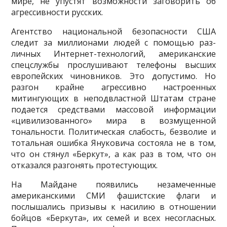
мире, не упустят возможности заговорить об
агрессивности русских.
Агентство национальной безопасности США
следит за миллионами людей с помощью раз­
личных Интернет-технологий, американские
спецслужбы прослушивают телефоны высших
евро­пейских чиновников. Это допустимо. Но
разгон крайне агрессивно настроенных
митингующих в неподвластной Штатам стране
подается средствами массовой информации
«цивилизованного» мира в возмущенной
тональности. Политическая слабость, безволие и
тотальная ошибка Януковича со­стояла не в том,
что он стянул «Беркут», а как раз в том, что он
отказался разгонять протестующих.
На Майдане появились незамеченные
американскими СМИ фашистские флаги и
послыша­лись призывы к насилию в отношении
бойцов «Беркута», их семей и всех несогласных.