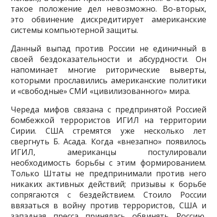
такое положение дел невозможно. Во-вторых,
это обвинение дискредити­рует американские
системы компьютерной защиты.
Данный выпад против России не единичный в
своей бездоказательности и абсурдности. Он
напоминает многие риторические выверты,
которыми прославились американские политики
и «свободные» СМИ «цивилизованного» мира.
Череда мифов связана с предпринятой Россией
бомбежкой террористов ИГИЛ на террито­рии
Сирии. США стремятся уже несколько лет
свергнуть Б. Асада. Когда «внезапно» появилось
ИГИЛ, американцы постулировали
необходимость борьбы с этим формированием.
Только Штаты не предпринимали против него
никаких активных действий; призывы к борьбе
сопрягаются с без­действием. Стоило России
ввязаться в войну против террористов, США и
западная пресса приня­лась обвинять Россию,