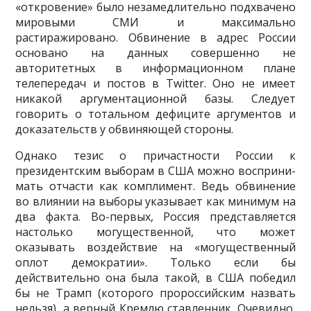
«откровение» было незамедлительно подхвачено
миро­выми СМИ и максимально
растиражировано. Обвинение в адрес России
основано на данных со­вершенно не
авторитетных в информационном плане
телепередач и постов в Twitter. Оно не имеет
никакой аргументационной базы. Следует
говорить о тотальном дефиците аргументов и
доказа­тельств у обвиняющей стороны.
Однако тезис о причастности России к
президентским выборам в США можно восприни­
мать отчасти как комплимент. Ведь обвинение
во влиянии на выборы указывает как минимум на
два факта. Во-первых, Россия представляется
настолько могущественной, что может
оказывать воздействие на «могущественный
оплот демократии». Только если бы
действительно она была такой, в США победил
бы не Трамп (которого пророссийским назвать
нельзя), а верный Кремлю ставленник. Очевидно,