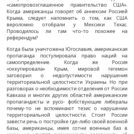
«самопровозглашенное правительство США».
Когда аме­риканцы говорят об аннексии Россией
Крыма, следует напомнить о том, как США
вероломно ото­брали у Мексики Техас.
Проводилось ли там что-то похожее на
референдум?
Когда была уничтожена Югославия, американская
пропаганда постулировала право наций на
самоопределение. Когда же Россия
«оккупировала» Крым, мировой гегемон
заговорил о недо­пустимости нарушения
территориальной целостности Украины. Но при
разговорах о необходимо­сти отделения от России
Кавказа и многих других областей американские
пропагандисты и русо- фобствующие либералы
почему-то не вспоминают тезис о нарушении
территориальной целостно­сти. Стоит России
завести речь о постройке где-либо своей военной
базы, американцы, имея сотни военных баз в