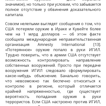
значимое), но только при условии, что забывается
полное отсутствие у обвинения доказательного
капитала.
Совсем нелепыми выглядят сообщения о том, что
США потеряли оружие в Ираке и Кувей­те более
чем на 1 млрд долларов — об этом факте
сообщила международная неправительственная
организация Amnesty International [13].
«Потерянное» оружие попало в руки ИГИЛ.
Трудно пове­рить, что в армии США отсутствует
возможность контролировать направление
собственных во­оружений. Просто при передаче
вооружения ИГИЛ следовало сформулировать
какое-нибудь объ­яснение. Банально говорить,
что невозможно так беспечно относиться к
контролю в регионе, ко­торый отличается
крайней напряженностью, где существует
вероятность попадания оружия в руки
террористов. Если США настроено против ИГИЛ,