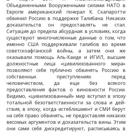
Объединенными Вооруженными силами НАТО в
Ев­ропе американский генерал К. Скапаротти
обвинил Россию в поддержке Талибана. Никаких
дока­зательств он предоставлять не стал.
Ситуация до предела абсурдная: в условиях, когда
существу­ют многочисленные данные о том, что
именно США поддерживали талибов во время
советско­афганской войны, а затем они же
оказывали помощь Аль-Каиде и ИГИЛ, высшие
должностные лица «цивилизованного мира»
позволяют себе публично обвинять Россию в
собственных пре­ступлениях перед
человечеством, да еще без всякого
предоставления фактов о виновности России.
Видимо, «цивилизованный» мир вступил в эпоху
тотальной безответственности за слова и дей­
ствия, в эпоху, когда истеблишмент и СМИ берут
на себя право обвинять, не предоставляя ни­каких
весомых аргументов и доказательств вины. Этим
они сами себя дискредитируют, распи­сываясь в