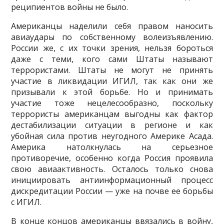
реципиентов войны не было.
Американцы наделили себя правом наносить
авиаудары по собственному волеизъявлению.
России же, с их точки зрения, нельзя бороться
даже с теми, кого сами Штаты называют
террори­стами. Штаты не могут не принять
участие в ликвидации ИГИЛ, так как они же
призывали к этой борьбе. Но и принимать
участие тоже нецелесообразно, поскольку
террористы американцам вы­годны как фактор
дестабилизации ситуации в регионе и как
убойная сила против неугодного Аме­рике Асада.
Америка натолкнулась на серьезное
противоречие, особенно когда Россия проявила
свою авиаактивность. Осталось только снова
инициировать антиинформационный процесс
дис­кредитации России — уже на почве ее борьбы
с ИГИЛ.
В конце концов американцы ввязались в войну,