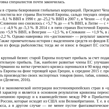
овка специалистов почти закончилась.
в стра­ны базирования глобальных корпораций. Президент Чехии
 постигла все страны Восточной Европы, сальдо текущих операц
— 8,1 % ВВП в 1990 г. до -25,2 % ВВП в 2007 г., в Чехии — с 0 д
в Словении оно снизилось с +5,7 % до — 4 % ВВП, в Литве — с +5
— с -4,9 % до -5,3 %. В 2014 г. в пяти странах Восточной Европы
вило +5,9 % ВВП, в Венгрии — +2,5 %, в Словакии — +1,9 %, в 
-2,2 %. Однако наверняка это «достижение» — результат законч
акже примечательна исто­рия с выделением средств из фондов Ев
вро из фонда рыболовства; тогда же ее взнос в бюджет ЕС соста
е круп­ный бизнес старой Европы получает прибыль за счет под
ительную прибыль. Так, наиболее развитые члены ЕС улучшают 
р­мании на витке греческого кризиса оценивался в 90 млрд евр
 Европы на фоне терпящей крах Гре­ции, к середине 2015 г. при
ть производство своих экспортных товаров (вино, табак, оливки
и (Делягин, 2016).
й и эко­номической интеграции восточноевропейских стран в 
й характер и является в основном результатом кривизны пере
 внешнюю при­роду и к взаимодействию между РФ и Прибалти
оссии, которые исходят из США или Великобрита­нии. Т. е. в 
сса, а в другом случае — не менее пустое фантазматическое