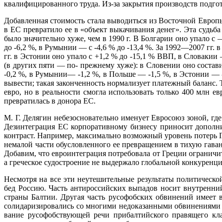
квалифицированного труда. Из-за закрытия производств подгот
Добавленная стоимость стала выводиться из Восточной Европы 
в ЕС превратило ее в «объект выкачивания денег». Эта судьба
было значительно хуже, чем в 1990 г. В Болгарии оно упало с 
до -6,2 %, в Румынии — с -4,6 % до -13,4 %. За 1992—2007 гг. 
гг. в Эстонии оно упало с +1,2 % до -15,1 % ВВП, в Словакии 
(в других пяти — по- прежнему хуже): в Словении оно соста
-0,2 %, в Румынии— -1,2 %, в Польше — -1,5 %, в Эс­тонии — 
вывести; такая законченность нормализует платежный баланс. Т
евро, но в реальности смогла использовать только 400 млн е
превратилась в до­нора ЕС.
М. Г. Делягин небезосновательно именует Евросоюз зоной, гд
Дезинтеграция ЕС корпоратив­ному бизнесу приносит дополн
контраст. Например, максимально возможный уровень потерь Ге
немалой части обусловлен­ного ее превращением в тихую гавань
Добавим, что евроинтеграция потребовала от Греции огра­ничи
а греческое судо­строение не выдержало глобальной конкуренци
Несмотря на все эти неутешительные результаты политическо
бед Россию. Часть антироссий­ских выпадов носит внутренни
страны Балтии. Другая часть русофобских обвинений имеет
солидаризировались со многими недока­занными обвинениями Р
вание русофобствующей речи прибалтийского правящего кла