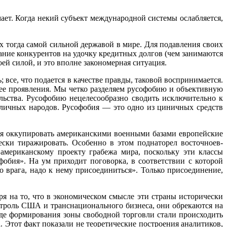
мает. Когда некий субъект международной системы ослабляется,
 тогда самой сильной державой в мире. Для подавления своих
ание конкурентов на удочку кредитных долгов (чем занимаются
 си­лой, и это вполне закономерная ситуация.
все, что подает­ся в качестве правды, таковой воспринимается.
ее проявления. Мы четко разделяем русофобию и объ­ективную
ельства. Ру­софобию нецелесообразно сводить исключительно к
зличных народов. Русофобия — это одно из цинич­ных средств
бя оккупировать аме­риканскими военными базами европейские
ески тиражировать. Особенно в этом поднаторел восточноев­
мериканскому проекту грабежа мира, поскольку эти классы
фобия». На ум приходит поговорка, в соответствии с которой
 врага, надо к нему присоединиться». Только присоединение,
я на то, что в эконо­мическом смысле эти страны исторически
нтроль США и транснационального бизнеса, они обрекаются на
де формирования зоны свободной торговли стали происходить
Этот факт показали не теоретические построения аналитиков,