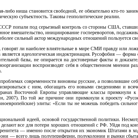
ая-либо ниша становится свободной, ее обязательно кто-то зани
тическую субъектность. Таковы геополи­тические реалии.
 СССР попали под серьезный контроль со стороны США, ставших
енное вмешательство, инициирование госпереворотов, подсажив
олее сильный актор международных отношений пользуется своей
гово­рят ли наиболее влиятельные в мире СМИ правду или ложь; 
 является идеологическая индоктринация. Русофобия — форма 
и­тельной базы, не опирается на достоверные факты и доказат
амоорганизации воспроизводят себя в общественном мнении ра
.
 пробле­мах современности виновны русские, а позволившие се
изироваться с ним, обогащать его новыми све­дениями и всяч
транах Восточной Европы управляющие классы примкнули к а
н, 2007). По той же причине они примкнули к проекту «Русо­
ноевропейские) элиты: «Ес­ли ты не можешь победить сильного
иональ­ной идеей, основой государственной политики. Несмотр
о делают все для потери хороших отношений с РФ. Уйдя под ко
еренитета — именно после открытия их экономик Штатами в хо
 они — всего лишь полупериферии, полуколонии и рынки сбыта. 