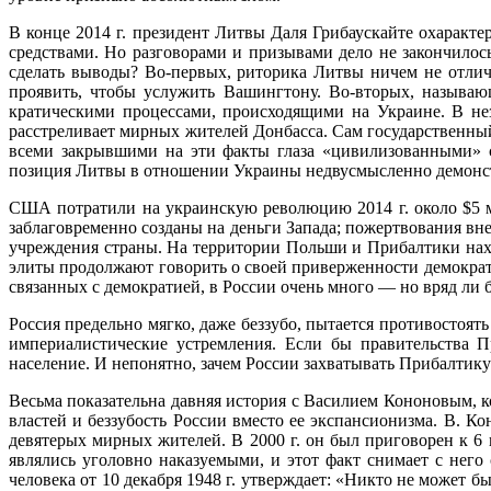
В конце 2014 г. президент Литвы Даля Грибаускайте охаракт
средствами. Но разговорами и призывами дело не закончилос
сделать выводы? Во-первых, риторика Литвы ничем не отличае
проявить, чтобы услужить Ва­шингтону. Во-вторых, называю
кратическими процессами, происходящими на Украине. В нез
расстреливает мирных жителей Донбасса. Сам государственны
всеми закрывшими на эти факты глаза «цивилизованными» ст
позиция Литвы в отношении Украины недву­смысленно демонс
США потратили на украинскую революцию 2014 г. около $5 м
заблаговременно созданы на деньги Запада; пожертвования вн
учреждения страны. На территории Польши и Прибалтики нахо­
элиты продолжают говорить о своей приверженности демократи
связанных с демократией, в России очень много — но вряд ли 
Россия предельно мягко, даже беззубо, пытается противостоят
империалистические устремле­ния. Если бы правительства 
население. И непонятно, зачем России захватывать Прибалтику
Весьма показательна давняя история с Василием Кононовым, 
властей и беззубость России вместо ее экспансионизма. В. К
девятерых мирных жителей. В 2000 г. он был приговорен к 6 
являлись уголовно наказу­емыми, и этот факт снимает с нег
человека от 10 декабря 1948 г. утверждает: «Никто не может 