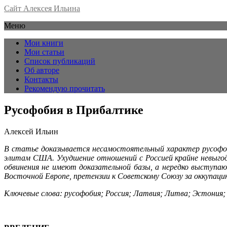
Сайт Алексея Ильина
Меню
Мои книги
Мои статьи
Список публикаций
Об авторе
Контакты
Рекомендую прочитать
Русофобия в Прибалтике
Алексей Ильин
В статье доказывается несамостоятельный характер русофоб
элитам США. Ухудшение от­ношений с Россией крайне невыгод
обвинения не имеют доказательной базы, а нередко выступа­
Восточной Европе, претензии к Советскому Союзу за оккупаци
Ключевые слова: русофобия; Россия; Латвия; Литва; Эстония;