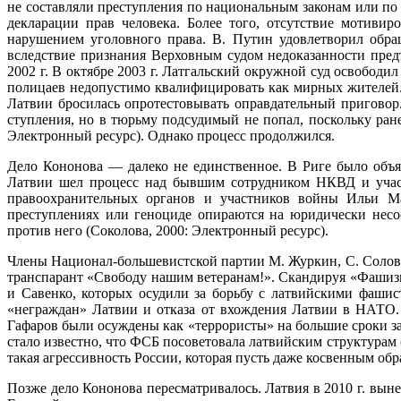
не составляли преступления по национальным законам или по
декларации прав человека. Более того, отсутствие мотивир
нарушением уголовного права. В. Путин удовлетворил обращ
вследствие признания Верховным судом недоказанности предъ
2002 г. В октябре 2003 г. Латгальский окружной суд освободил
полицаев недопустимо квалифицировать как мирных жителей.
Латвии бросилась опротестовывать оправдательный приговор.
ступления, но в тюрьму подсудимый не попал, поскольку ран
Электронный ресурс). Однако процесс продолжился.
Дело Кононова — далеко не единственное. В Риге было объя
Латвии шел процесс над бывшим сотрудником НКВД и участ
правоохранительных органов и участников войны Ильи Ма
преступлениях или геноциде опираются на юриди­чески нес
против него (Соколова, 2000: Электронный ресурс).
Члены Национал-большевистской партии М. Журкин, С. Соловей
транспарант «Свободу нашим ветеранам!». Скандируя «Фашизм
и Савенко, которых осудили за борьбу с латвийскими фаши
«неграждан» Латвии и отказа от вхождения Латвии в НАТО.
Гафаров были осуждены как «террористы» на большие сроки за
стало известно, что ФСБ посоветовала латвийским структурам ос
такая агрессивность России, которая пусть даже косвенным обр
Позже дело Кононова пересматривалось. Латвия в 2010 г. выне