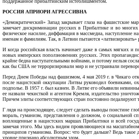
поддержанное прибалтийским истеблишмен­том.
РОССИЯ АПРИОРИ АГРЕССИВНА
«Демократический» Запад закрывает глаза на фашистские мар
замечает дискриминации рус­ских в Прибалтике и во многих 
физическое насилие, диффамация в массмедиа, наступление на
именам и фамилиям. Так, в Лат­вии пытаются «латвизировать»
И когда российская власть начинает даже в самых мягких и 
новых имперских поползновениях русских. Этих пропагандист
крайне бедна наступательными войнами, и потому нельзя сосла
как бы США не терроризировали мир и не устраивали переворо
Перед Днем Победы над фашизмом, 4 мая 2019 г. в Чикаго от
после нацистской оккупации Литвы руководил боевиками, охо
подполье. В 1957 г. был казнен. В Литве его объявили невинны
ее назвали чекисткой и агентом Кремля, издательство уничтож
Причем элиты соответствующих стран постоянно педали­руют т
Г лядя на происходящее, следует сделать выводы поистине гл
мораль, гуманизм, представления о должном, о социальной сп
воплощенные в нацистских маршах Прибалтики и всей госуд
замечая этого. Мы здесь видим проявля­ющиеся на масштабно
принципов гуманизма. Вопрос: что будет дальше? Ведь такое 
уровне признано абсолютным злом.