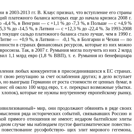
 в 2003-2013 гг. В. Клаус признал, что вступление его страны
ий платежного баланса которых еще до начала кризи­са 2008 г.
о -4,4 %, в Венгрии — с +1,1 % до -7,3 %, в Польше — с +4,9 %
,3 % до -14,5 %, в Латвии — с +12,3 % до -22,4 %. За 1993-2008
 текущее сальдо платежного баланса стало лучше, чем в 1990 г.
Литве — +0,9 %, в Латвии— -0,1 %, в Бол­гарии и Чехии — по
ен­ности в странах финансовых ресурсов, которые из них можно
росоюза. Так, в 2007 г. Румыния мог­ла получить из них 2 млрд
вил 1,1 млрд евро (1,8 % ВВП), т. е. Румыния из бенефициара
авления любых кон­курентов в присоединившихся к ЕС странах.
свою репутацию за счет ослабления других; в дело вступает
о, но выигрыш Германии от роста стоимости ее ценных бумаг, в
нес ей около 100 млрд евро, т. е. перекрыл воз­можные убытки.
, хло­пок), которые не нужны внутреннему европейскому рынку,
«цивилизованный» мир, они продолжают обвинять в ряде своих
осмысления ряда исторических событий, связывавших Россию и
кой прямого отношения не имеют; недаром балтийские элиты
одном случае мы наблюдаем пустое фантазматическое повество­
 повествование русофобствую- щих элит мирового гегемона,