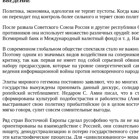
ВВЕДЕНИЕ
Политика, экономика, идеология не терпят пустоты. Когда как
он переходит под контроль более сильного и теряет свою поли
После развала Советского Союза Россия и другие республики
противников она использу­ет множество различных орудий: во
Всемирный банк и Международный валютный фонд) и т. д. Наиб
В современном глобальном обществе спектакля стало не важно, 
Поэтому одним из значимых видов воздействия на соперников
критику, так как первая не имеет под собой серьезной обвин
набору предрассудков, которые на уровне синергетической с
ведения информационной войны против непокоренного народа
Элиты мирового гегемона постоянно заявляют, что во многих
государства вынуждены прини­мать данный дискурс, солидар
ропейский истеблишмент. Недаром С. Амин писал, что в с
сформированы культурой подобострастия и ра­болепства (Ами
выстраивают свою политику прибалтийские (и в целом восточ
мягко говоря, сулит совсем сомнительные выгоды.
Ряд стран Восточной Европы сделал русофобию чуть ли не нац
ориентированы на взаимодействие с Россией, они сознательн
нищету, деиндустриализацию и потерю государственного сув
эти катастрофические процессы. Для «цивилизованного» мира