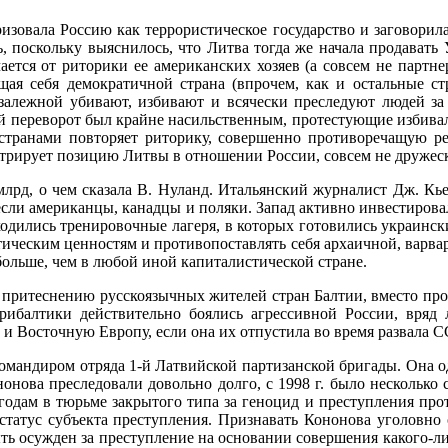
еризовала Россию как террористическое государство и заговори
ь, поскольку выяснилось, что Литва тогда же начала продавать
тся от риторики ее американских хозяев (а совсем не партнер
щая себя демократичной страна (впрочем, как и остальные ст
алежной уби­вают, избивают и всячески преследуют людей за 
й переворот был крайне насильственным, протестующие избивали
ранами повторяет ри­торику, совершенно противоречащую реа
трирует позицию Литвы в отношении России, совсем не дружес
лрд, о чем сказала В. Нуланд. Итальянский журналист Дж. Кье
если американцы, канадцы и поляки. Запад активно инвестиров
дились тренировочные лагеря, в которых готовились украински
ческим ценностям и противопоставлять себя архаичной, варвар
больше, чем в любой иной капиталистической стране.
ь при­теснению русскоязычных жителей стран Балтии, вместо про
Прибалтики действительно боялись агрессивной России, вряд
 и Восточную Европу, если она их отпустила во время развала 
команди­ром отряда 1-й Латвийской партизанской бригады. Она 
ононова преследовали довольно долго, с 1998 г. было несколько
годам в тюрьме закрытого типа за геноцид и преступления прот
о статус субъекта преступления. Признавать Кононова уголовн
быть осужден за преступление на основании совершения какого-ли