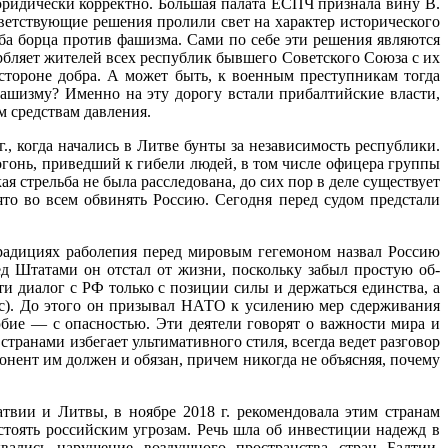
юридически корректно. Большая палата ЕСПЧ признала вину В.
етствующие реше­ния пролили свет на характер исторического
ба борца против фашизма. Сами по себе эти решения яв­ляются
бляет жителей всех республик бывшего Советского Союза с их
тороне добра. А может быть, к военным преступникам тогда
фашизму? Именно на эту дорогу встали прибалтийские власти,
м средствам давления.
, когда начались в Литве бунты за независимость республики.
огонь, приведший к гибели людей, в том числе офицера группы
я стрельба не была расследована, до сих пор в деле существует
ято во всем обвинять Россию. Сегодня перед судом пред­стали
радициях раболепия перед мировым гегемоном назвал Россию
ед Штатами он отстал от жизни, поскольку забыл простую об­
и диалог с РФ только с позиции силы и держаться единства, а
рс). До этого он призывал НАТО к усилению мер сдерживания
ие — с опасностью. Эти де­ятели говорят о важности мира и
ранами избегает ультимативного стиля, всегда ведет разговор
онент им должен и обязан, причем никогда не объясняя, почему
твии и Литвы, в ноябре 2018 г. рекомендовала этим странам
тоять российским угрозам. Речь шла об инвестиции надежд в
ались нарушение воздушного про­странства стран Балтии,