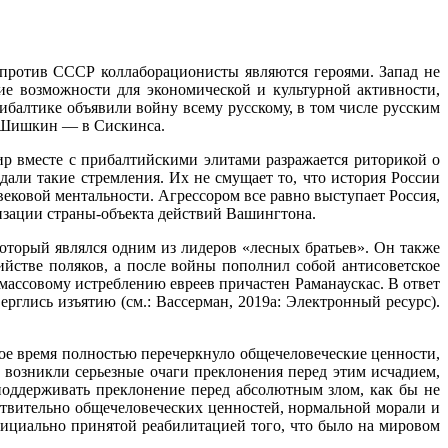
 против СССР кол­лаборационисты являются героями. Запад не
ие возможности для экономической и культурной активно­сти,
ибалтике объявили войну всему русскому, в том числе русским
а Шишкин — в Сискинса.
р вместе с прибалтий­скими элитами разражается риторикой о
али такие стремления. Их не смущает то, что история России
вековой ментальности. Агрессором все равно выступает Россия,
изации страны-объекта действий Вашингтона.
оторый являлся одним из лидеров «лесных братьев». Он также
йстве поляков, а после войны пополнил собой антисо­ветское
 массовому ис­треблению евреев причастен Раманаускас. В ответ
рглись изъятию (см.: Вассерман, 2019a: Элек­тронный ресурс).
вое время полностью перечеркнуло общечеловеческие ценности,
 возникли серьезные очаги преклонения перед этим исчади­ем,
оддерживать преклонение перед абсолютным злом, как бы не
ствительно общечеловеческих ценностей, нормальной морали и
фициально принятой реаби­литацией того, что было на мировом