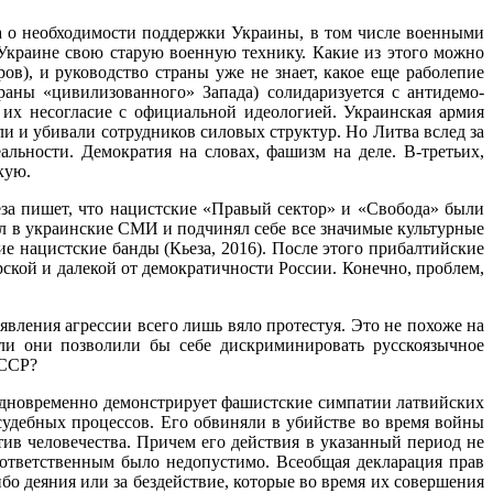
ла о необходимости поддержки Украины, в том числе военными
 Украине свою старую военную технику. Какие из этого можно
ов), и руководство страны уже не знает, какое еще раболепие
раны «цивилизованного» Запада) солидаризуется с антидемо­
их несогласие с официаль­ной идеологией. Украинская армия
 и убивали сотрудников силовых структур. Но Литва вслед за
льности. Демократия на словах, фашизм на деле. В-третьих,
кую.
за пишет, что нацистские «Правый сектор» и «Свобода» были
ал в украинские СМИ и подчинял себе все значимые культурные
е нацистские банды (Кьеза, 2016). После этого прибалтийские
ской и далекой от демократичности России. Конечно, проблем,
явления агрессии всего лишь вяло протестуя. Это не похоже на
 ли они позволили бы себе дискриминировать русскоязычное
СССР?
одновременно де­монстрирует фашистские симпатии латвийских
 судебных процессов. Его обвиняли в убийстве во время войны
ив человече­ства. Причем его действия в указанный период не
о ответственным было недопустимо. Всеобщая декларация прав
бо деяния или за бездействие, которые во время их совершения