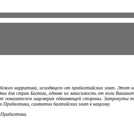
ского нарратива, исходящего от прибалтийских элит. Этот н
ны для стран Балтии, однако их зависи­мость от воли Вашингт
ют показателем лицемерия обвиняющей стороны. Затронуты так
ю Прибалтики, симпатии бал­тийских элит к нацизму.
 При­балтика.