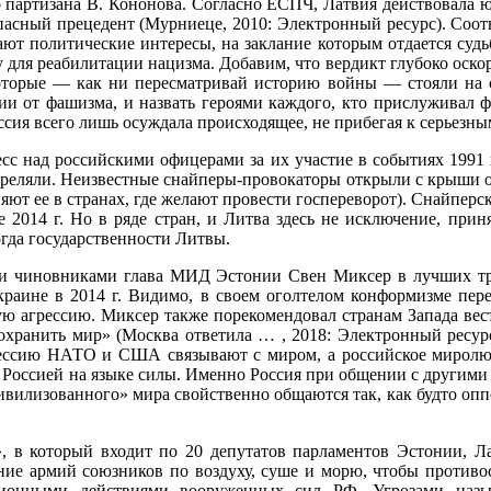
 партизана В. Кононова. Согласно ЕСПЧ, Латвия действовала 
асный прецедент (Мурниеце, 2010: Электронный ресурс). Соотв
ают политические интересы, на заклание ко­торым отдается судь
ля реабилитации нацизма. Добавим, что вердикт глубоко оскор
которые — как ни пересматривай историю войны — стояли на с
вии от фа­шизма, и назвать героями каждого, кто прислуживал 
ия всего лишь осуждала происходящее, не при­бегая к серьезны
с над российскими офицерами за их участие в событиях 1991 г.
 стреляли. Неизвестные снайперы-провокаторы открыли с крыши 
т ее в странах, где желают провести госпереворот). Снайперска
е 2014 г. Но в ряде стран, и Литва здесь не исключение, прин
огда государственности Литвы.
ми чинов­никами глава МИД Эстонии Cвен Миксер в лучших т
краине в 2014 г. Видимо, в своем оголтелом кон­формизме пер
кую агрессию. Миксер также порекомендовал странам Запада вест
хранить мир» (Москва ответила … , 2018: Элек­тронный ресу
грессию НАТО и США связывают с миром, а российское миролюб
оссией на языке силы. Именно Россия при общении с другими ст
цивилизованно­го» мира свойственно общаются так, как будто опп
, в кото­рый входит по 20 депутатов парламентов Эстонии, Ла
ние армий союзников по воздуху, суше и морю, чтобы противос
онными действия­ми вооруженных сил РФ. Угрозами назыв