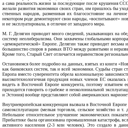
а сама реальность жизни за последующие после крушения ССС
желали развития экономики своих стран, им пришлось бы уход
ственных народов, разменивая их благосостояние на лично
некотором роде демонтируют свои народы, «воспитывают» новы
и не эксплуатировала, в отличие от западного мира.
М. Г. Делягин приводит много сведений, указывающих на об
систему неолиберализма. Они захва­чены глобальными корпор
«демократической» Европе. Делягин также приводит весьма и
большинство споров в рамках ВТО между развитыми и неразви
Кроме того, Старый Свет отличается неравенством региональног
Остановимся более подробно на данных, взятых из книги «Нов
как банковских систем, так и всей экономики. Судьбы стран 
Европа вместо суверенитета обрела колониальную зависимость
высокотехнологичная продукция новых членов ЕС оказалась 
видеть в Восточной Европе конкурента, поэтому изъятием ее
приходится говорить о гра­беже и неоколониальной эксплуата
и Эстония) вообще представляют собой американских марио­не
Внутриевропейская конкуренция вызвала в Восточной Европе м
самоэксплуатации (мелкая торговля, сельское хозяйство и т.
Небольшое относительное улучшение экономических показател
Прибалтике была организована промышленная катастрофа, всле
активного населения (2-3 млн человек). Это создало в да