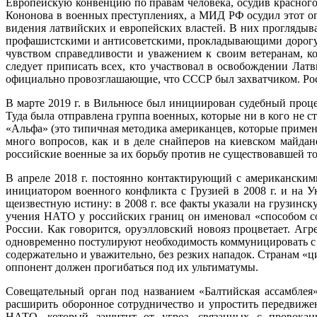
Европейскую конвенцию по правам человека, осудив красного
Кононова в военных преступлениях, а МИД РФ осудил этот оп
видения латвийских и европей­ских властей. В них проглядыв
профашистскими и антисоветскими, прокладывающими дорогу д
чувством справедливости и уважением к своим ветеранам, 
следует приписать всех, кто участвовал в освобождении Лат
официально провозглашающие, что СССР был захватчиком. Росс
В марте 2019 г. в Вильнюсе был инициирован судебный процес
Туда была отправлена группа во­енных, которые ни в кого не
«Альфа» (это типичная методика американцев, которые применяю
много вопросов, как и в де­ле снайперов на киевском майдан
российские военные за их борьбу против не существовавшей т
В апреле 2018 г. постоянно контактирующий с американски
инициатором военного конфликта с Грузией в 2008 г. и на У
щеизвестную истину: в 2008 г. все факты указали на грузинс
учения НАТО у российских границ он именовал «способом со
России. Как говорится, оруэлловский новояз процветает. А
одновременно постулируют необходимость коммуницировать с Р
со­держательно и уважительно, без резких нападок. Странам «
оппонент должен прогибаться под их ультиматумы.
Совещательный орган под названием «Балтийская ассамблея»
расширить оборонное сотрудничество и упростить передвиже
НАТО, который защитит от угроз, связанных с провокаци