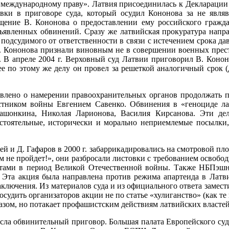
 международному праву». Латвия присо­единилась к Деклараци
овки в приговоре суда, который осудил Кононова за не являв
ение В. Кононова о предоставлении ему рос­сийского гражда
явленных об­винений. Сразу же латвийская прокуратура направ
 подсудимого от ответственности в связи с истече­нием срока да
 Кононова признали виновным не в совершении военных преступ
 В апреле 2004 г. Верховный суд Латвии пригово­рил В. Коно
ее по этому же делу он провел за решеткой аналогичный срок (
влено о намерении правоохранительных органов продолжать пре
ником войны Евгением Савенко. Обвинения в «геноциде ла
шонкина, Нико­лая Ларионова, Василия Кирсанова. Эти де
остоятельные, исторически и морально неприемлемые посылки
 и Д. Гафаров в 2000 г. забаррикадировались на смотровой пло
 не пройдет!», они разбросали ли­стовки с требованием освобо
стами в период Великой Отечественной войны. Также НБПэшни
 Эта акция была направлена против ре­жима апартеида в Латв
­ключения. Из материалов суда и из официального ответа замест
удить организаторов акции не по статье «хулиганство» (как те п
азом, но потакает профашистским действиям латвийских вла­стей
сла об­винительный приговор. Большая палата Европейского суд