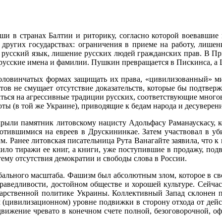
ши в странах Балтии и риторику, согласно которой воевавшие
других государствах: ограничения в приеме на работу, лишен
 русский язык, лишение русских людей гражданских прав. В Пр
 русские имена и фамилии. Пушкин превра­щается в Пискинса, 
половинча­тых формах защищать их права, «цивилизованный» ми
ов не смущает отсутствие доказательств, которые бы подтвержд
ться на агрес­сивные традиции русских, соответствующие много
ты (в той же Украине), приводящие к бедам народа и десуверен
крыли памятник литовскому нацисту Адольфасу Раманаускасу, к
тившимися на евреев в Друскининкае. За­тем участвовал в уби
м. Ра­нее литовская писательница Рута Ванагайте заявила, что к
ило тиражи ее книг, а книги, уже по­ступившие в продажу, подве
ему отсутствия демократии и свободы слова в России.
обального масштаба. Фашизм был абсолютным злом, которое в с
раведливости, достойном обществе и хорошей культуре. Сейчас
арственной политике Украины. Коллективный Запад склонен п
м (цивилизационном) уровне подвижки в сторону от­хода от дей
движение чре­вато в конечном счете полной, безоговорочной, о