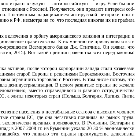
равно играют в чужую — ан­тироссийскую — игру. Если бы они
 отношения с Россией. Получается, они предают интересы соб­
она. Постоянным наращиванием антирусской риторики они в
ю к РФ, несмотря на то, что последняя никогда их не грабила
х включения в орбиту американского влияния и интеграции в
ациональные правительства. К их мнению не прислушиваются в
-президента Всемирно­го банка Дж. Стиглица. Он заявил, что
ин, 2015). Вот такой принцип равенства всех перед законом!
ка активов, после которой корпорации Запада стали хозяевами
орациями старой Европы и решениями Еврокомиссии. Во­сточная
аны ограни­чить торговлю с Россией. В том числе потому, что
ла деиндустриализация. В целом развитые стра­ны не желали
едовательно, вместо справедливого и равного сотрудничества
С, а элиты некоторых стран (Польша, Болгария, Латвия, Литва
еснение населе­ния в нестабильные сектора с высоким уровнем
витые страны ЕС, где она негативно повлияла на рынок труда.
а экологически вред­ных производств. В Румынии, Болгарии и
ад; в 2007-2008 гг. из Румынии уехало 20-30 % эко­номически
ставшейся, что лиши­ло эти страны преимущества дешевизны