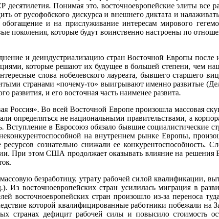
Р десятилетия. Понимая это, восточноевропейские элиты все 
ить от русофобского дискурса и внешнего диктата и налаживать
е обогащение и на прислуживание интересам мирового гегем
е поколения, которые будут воинственно настроены по отношени
еднение и деиндустриализацию стран Восточной Европы после и
ациями, которые решают их будущее в большей степени, чем н
нтересные слова нобелевского лауреата, бывшего старшего вице
тыми странами «почему-то» выигрывают именно развитые (Деляг
о развития, и его восточная часть наименее развита.
ая Рос­сия». Во всей Восточной Европе произошла массовая скуп
стали определяться не национальными прави­тельствами, а корп
. Вступление в Евросоюз обязало бывшие социалистические стр
неконкурентоспособной на внутрен­нем рынке Европы, произош
 ресурсов сознательно снижали ее конкурентоспособность. Сл
ции. При этом США продолжает оказы­вать влияние на решения Е
ток.
ассо­вую безработицу, утрату рабочей силой квалификации, выт
 д.). Из восточноевропейских стран усили­лась миграция в раз
ей во­сточноевропейских стран произошло из-за переноса туд
дствие которой квалифицированные работ­ники побежали на Зап
нных странах дефицит рабочей силы и повысило стоимость о