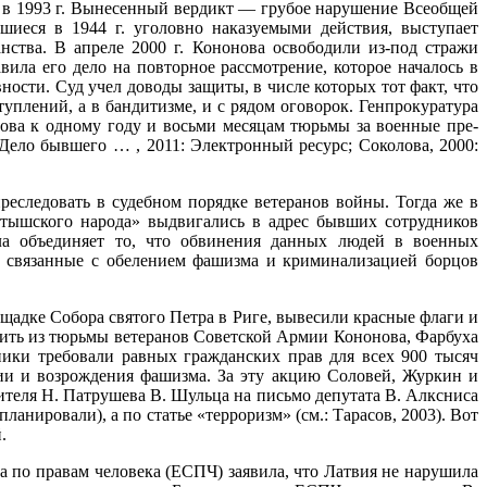
и в 1993 г. Вынесенный вердикт — грубое нарушение Всеобщей
шиеся в 1944 г. уго­ловно наказуемыми действия, выступает
нства. В апреле 2000 г. Кононова освободили из-под стражи
ила его дело на повторное рассмотрение, которое началось в
вности. Суд учел доводы защиты, в числе которых тот факт, что
лений, а в бандитизме, и с рядом оговорок. Генпрокуратура
нова к одному году и восьми месяцам тюрьмы за военные пре­
Дело бывшего … , 2011: Электронный ресурс; Соколова, 2000:
следовать в судеб­ном порядке ветеранов войны. Тогда же в
тышского народа» выдвигались в адрес бывших сотрудников
ла объединяет то, что обвинения данных людей в военных
, связанные с обелением фашизма и криминализацией борцов
щадке Собора святого Петра в Риге, вывесили красные флаги и
дить из тюрьмы ветеранов Советской Армии Кононова, Фарбуха
ки тре­бовали равных гражданских прав для всех 900 тысяч
ии и возрождения фашизма. За эту акцию Соловей, Журкин и
ителя Н. Патрушева В. Шульца на письмо депутата В. Алксниса
ланировали), а по статье «терроризм» (см.: Тарасов, 2003). Вот
.
а по правам чело­века (ЕСПЧ) заявила, что Латвия не нарушила